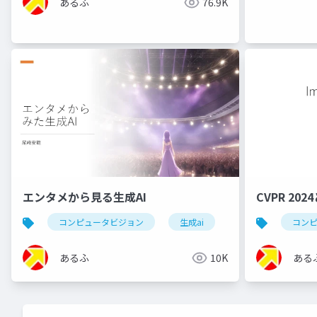
あるふ
76.9K
エンタメから見る生成AI
CVPR 202
コンピュータビジョン
生成ai
エンタメ
コン
c
あるふ
10K
ある