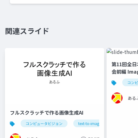
関連スライド
第11回全
会前編 Im
コン
ある
フルスクラッチで作る画像生成AI
コンピュータビジョン
text-to-image
imagen