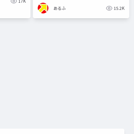
17K
あるふ
15.2K
aiアート