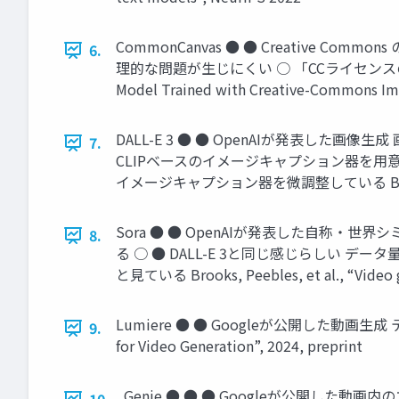
CommonCanvas ● ● Creative
6.
理的な問題が生じにくい ○ 「CCライセンスの画像は画像
Model Trained with Creative-Commons Ima
DALL-E 3 ● ● OpenAIが発表した
7.
CLIPベースのイメージキャプション器を
イメージキャプション器を微調整している Betker et al.,
Sora ● ● OpenAIが発表した自称・
8.
る ○ ● DALL-E 3と同じ感じらしい データ
と見ている Brooks, Peebles, et al., “Video g
Lumiere ● ● Googleが公開した動画生成 テキ
9.
for Video Generation”, 2024, preprint
Genie ● ● ● Googleが公開し