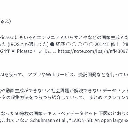
あるふ）
I PicassoにもいるAIエンジニア AIいらすとやなどの画像生成
OSとか通してた) ● 経歴 ○ ○ ○ ○ ○ 2014年 修士（情報理工
 AI Picasso ←いまここ https://note.com/ipsj/n/nff43097
動画生成AIを使って、 アプリやWebサービス、受託開発などを行っている
3. 4. 画像生成や動画生成ができないと社会課題が解決できない デー
ータの収集方法をつらつら紹介していって、 まとめセクション
ffusionのもとになった50億枚の画像テキストペアデータセット 下
ann et al., “LAION-5B: An open large-scale datas