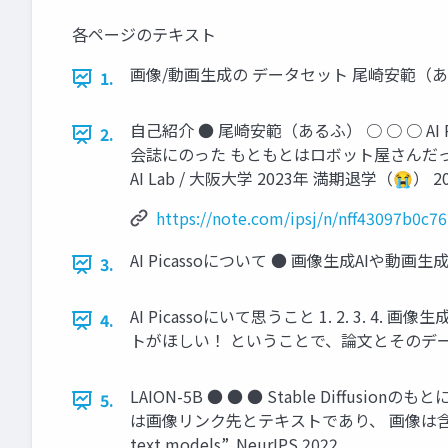
各ページのテキスト
画像/動画生成の データセット 尾崎安範（
1.
自己紹介 ● 尾崎安範（あるふ） ○ ○ ○ A
2.
会誌にのった もともとはロボット屋さんだった (IR
AI Lab / 大阪大学 2023年 満期退学（😭） 2024年
https://note.com/ipsj/n/nff43097b0c76
AI Picassoについて ● 画像生成AIや
3.
AI Picassoにいて思うこと 1. 2. 
4.
トがほしい！ ということで、論文とそのデ
LAION-5B ● ● ● Stable Di
5.
は画像リンク先とテキストであり、 画像は含まれていない Schuhm
text models”, NeurIPS 2022