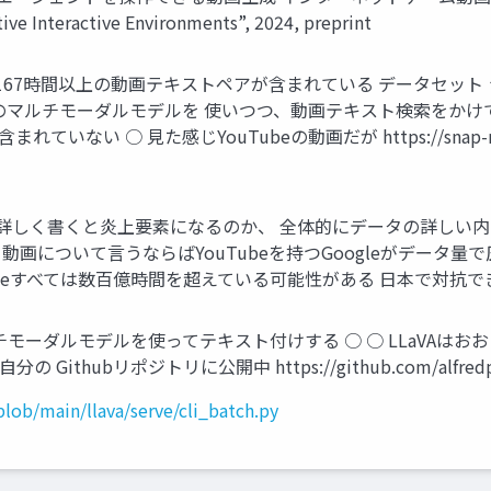
e Interactive Environments”, 2024, preprint
万本以上/合計167時間以上の動画テキストペアが含まれている データ
Aなどのマルチモーダルモデルを 使いつつ、動画テキスト検索を
○ 見た感じYouTubeの動画だが https://snap-research.
して詳しく書くと炎上要素になるのか、 全体的にデータの詳しい
について言うならばYouTubeを持つGoogleがデータ量で圧勝し
 YouTubeすべては数百億時間を超えている可能性がある 日本で
ルチモーダルモデルを使ってテキスト付けする ○ ○ LLaVAはお
リポジトリに公開中 https://github.com/alfredplpl/LLaVA
blob/main/llava/serve/cli_batch.py