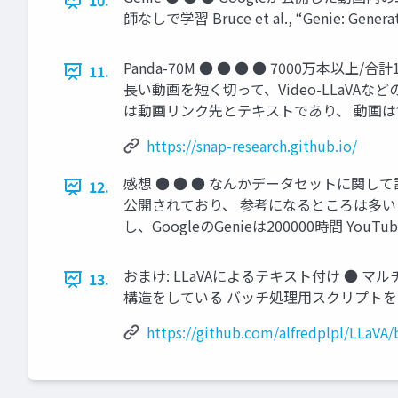
10.
師なしで学習 Bruce et al., “Genie: Generativ
Panda-70M ● ● ● ● 7000
11.
長い動画を短く切って、Video-LLaV
は動画リンク先とテキストであり、 動画は含まれていない 
https://snap-research.github.io/
感想 ● ● ● なんかデータセットに関
12.
公開されており、 参考になるところは多い 動画
し、GoogleのGenieは200000時間
おまけ: LLaVAによるテキスト付け ● マ
13.
構造をしている バッチ処理用スクリプトを自分の Github
https://github.com/alfredplpl/LLaVA/