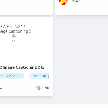
あるふ
4とImage Captioningと私
ピュータビジョン
hatgpt
text-to-image
生成ai
拡散モデル
ふ
9.9K