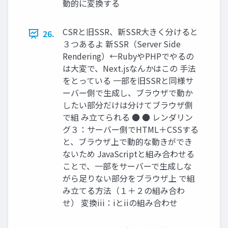
動的に変換する
CSRと旧SSR、新SSR大きく分けると
26.
３つあるよ 新SSR（Server Side
Rendering）←RubyやPHPでやるの
は大変で、Next.jsなんかはこの 手法
をとっている 一部を旧SSRと同様サ
ーバー側で生成し、ブラウザで動か
したい部分だけは分けてブラウザ側
で組 み立てられる ● ● レンダリン
グ３：サーバー側でHTML＋CSSする
と、ブラウザ上で動的な動きができ
ないため JavaScriptと組み合わせる
ことで、一部をサーバーで生成しな
がら足りない部分をブラウザ上 で組
み立てる方法（１＋２の組み合わ
せ） 変換iii：iとiiの組み合わせ