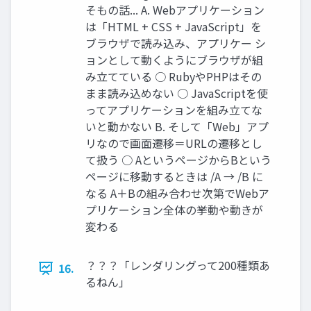
そもの話... A. Webアプリケーション
は「HTML + CSS + JavaScript」を
ブラウザで読み込み、アプリケー シ
ョンとして動くようにブラウザが組
み立てている ○ RubyやPHPはその
まま読み込めない ○ JavaScriptを使
ってアプリケーションを組み立てな
いと動かない B. そして「Web」アプ
リなので画面遷移＝URLの遷移とし
て扱う ○ AというページからBという
ページに移動するときは /A → /B に
なる A＋Bの組み合わせ次第でWebア
プリケーション全体の挙動や動きが
変わる
？？？「レンダリングって200種類あ
16.
るねん」