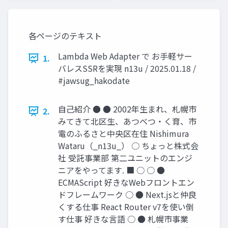
各ページのテキスト
Lambda Web Adapter で お手軽サー
1.
バレスSSRを実現 n13u / 2025.01.18 /
#jawsug_hakodate
自己紹介 ● ● 2002年生まれ、札幌市
2.
みてきて北区生、あつべつ・く育、市
電のふるさと中央区在住 Nishimura
Wataru（_n13u_） ○ ちょっと株式会
社 受託事業部 第二ユニットのエンジ
ニアをやってます. ■ ○ ○ ●
ECMAScript 好きなWebフロントエン
ドフレームワーク ○ ● Next.jsと仲良
くする仕事 React Router v7を使い倒
す仕事 好きな言語 ○ ● 札幌市事業