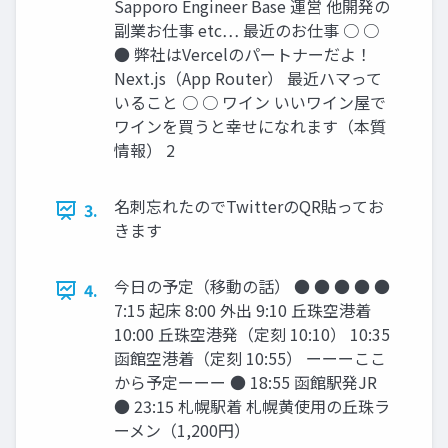
Sapporo Engineer Base 運営 他開発の
副業お仕事 etc… 最近のお仕事 ○ ○
● 弊社はVercelのパートナーだよ！
Next.js（App Router） 最近ハマって
いること ○ ○ ワイン いいワイン屋で
ワインを買うと幸せになれます（本質
情報） 2
名刺忘れたのでTwitterのQR貼ってお
3.
きます
今日の予定（移動の話） ● ● ● ● ●
4.
7:15 起床 8:00 外出 9:10 丘珠空港着
10:00 丘珠空港発（定刻 10:10） 10:35
函館空港着（定刻 10:55） ーーーここ
から予定ーーー ● 18:55 函館駅発JR
● 23:15 札幌駅着 札幌黄使用の丘珠ラ
ーメン（1,200円）