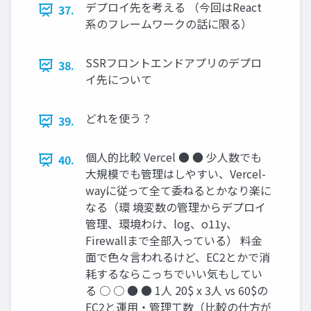
デプロイ先を考える （今回はReact
37.
系のフレームワークの話に限る）
SSRフロントエンドアプリのデプロ
38.
イ先について
どれを使う？
39.
個人的比較 Vercel ● ● 少人数でも
40.
大規模でも管理はしやすい、Vercel-
wayに従って全て委ねるとかなり楽に
なる（環 境変数の管理からデプロイ
管理、環境わけ、log、o11y、
Firewallまで全部入っている） 料金
面で色々言われるけど、EC2とかで消
耗するならこっちでいい気もしてい
る ○ ○ ● ● 1人 20$ x 3人 vs 60$の
EC2と運用・管理工数（比較の仕方が