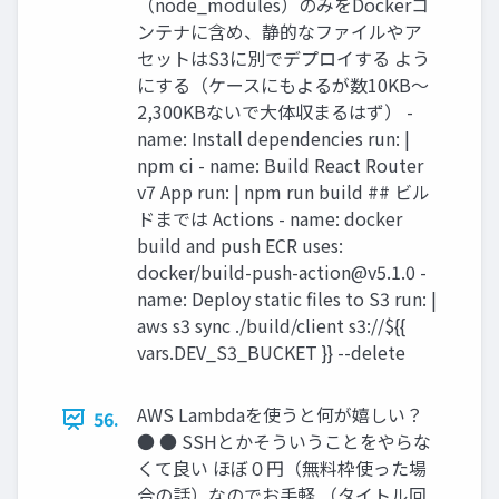
（node_modules）のみをDockerコ
ンテナに含め、静的なファイルやア
セットはS3に別でデプロイする よう
にする（ケースにもよるが数10KB〜
2,300KBないで大体収まるはず） -
name: Install dependencies run: |
npm ci - name: Build React Router
v7 App run: | npm run build ## ビル
ドまでは Actions - name: docker
build and push ECR uses:
docker/
build-push-action@v5.1.0
-
name: Deploy static files to S3 run: |
aws s3 sync ./build/client s3://${{
vars.DEV_S3_BUCKET }} --delete
AWS Lambdaを使うと何が嬉しい？
56.
● ● SSHとかそういうことをやらな
くて良い ほぼ０円（無料枠使った場
合の話）なのでお手軽 （タイトル回