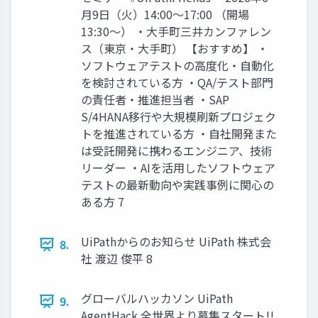
月9日（火）14:00〜17:00 （開場
13:30～） ・大手町三井カンファレン
ス（東京・大手町） 【おすすめ】 ・
ソフトウェアテストの高度化・自動化
を検討されている方 ・QA/テスト部門
の責任者・推進担当者 ・SAP
S/4HANA移行や大規模刷新プロジェク
トを推進されている方 ・自社開発また
は受託開発に携わるエンジニア、技術
リーダー ・AIを活用したソフトウェア
テストの最新動向や実践事例に関心の
ある方 7
UiPathからのお知らせ UiPath 株式会
8.
社 渡辺 俊平 8
グローバルハッカソン UiPath
9.
AgentHack 全世界より募集スタート!!