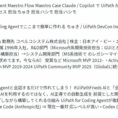
nt Maestro Flow Maestro Case Claude / Copilot 
 担当:ちゅき 担当:ハシモ 担当:ハシモ
Coding Agentでここまで簡単に作れる ちゅき / UiPath DevCon Indi
eds 勤務先 コベルコシステム株式会社 | 株主：日本アイ・ビー・エ
r 所属 1996年入社、R&D部門（Microsoft系開発技術担当：GUIとか分
構築担当）→システム開発部門（MS系技術で のレガシーマ
ならAI） 受賞など Microsoft MVP 2012- ・Active Direct
ath Japan MVP 2019-2024 UiPath Community MVP 2
んなCoding Agentと会話するだけで作れてしまう！ #UiPathFr
AIを利用するのではなく、AI主導での自動生成を 前提とした開発手法
構築してくれる仕組み UiPath for Coding Agentが複数
ode (Anthropic社) ⇒ 現在一番対 応レベルが高い • Codex (OpenAI