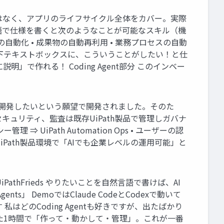
を書くだけではなく、アプリのライフサイクル全体をカバー。実際
言語で仕様を書くと次のようなことが可能なスキル（機
ーの自動化 • 成果物の自動再利用 • 業務プロセスの自動
deの右下テキストボックスに、こういうことがしたい！と仕
で作れる！ Coding Agent部分 このインベー
って柔軟に開発したいという願望で開発されました。そのた
キュリティ、監査は既存UiPath製品で管理しガバナ
 ⇒ UiPath Automation Ops • ユーザーの認
⇒ 既存のUiPath製品環境で「AIでも企業レベルの運用可能」と
iPathFrieds やりたいことを自然言語で書けば、AI
ts」 DemoではClaude CodeとCodexで動いて
はどのCoding Agentも好きですが、出たばかり
った1時間で「作って・動かして・管理」。これが一番