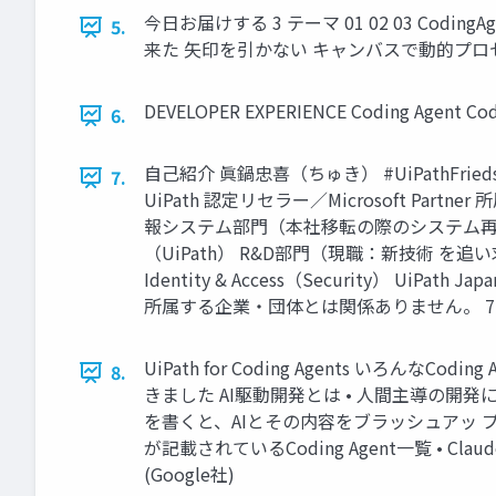
今日お届けする 3 テーマ 01 02 03 CodingAge
5.
来た 矢印を引かない キャンバスで動的プロセス
DEVELOPER EXPERIENCE Coding Agent 
6.
自己紹介 眞鍋忠喜（ちゅき） #UiPathFri
7.
UiPath 認定リセラー／Microsoft Partne
報システム部門（本社移転の際のシステム再
（UiPath） R&D部門（現職：新技術 を追い求めてます。今
Identity & Access（Security） UiP
所属する企業・団体とは関係ありません。 7
UiPath for Coding Agents いろ
8.
きました AI駆動開発とは • 人間主導の開発に
を書くと、AIとその内容をブラッシュアッ プしながら
が記載されているCoding Agent一覧 • Claude C
(Google社)