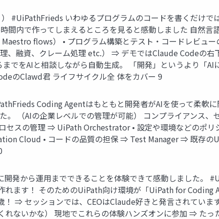
けじゃない！） #UiPathFrieds いわゆるプログラムのコード
emo時間内で作ってしまえるところを見ると感動しました 自然
aestro flows） • プログラム構築とテスト・コードレビュ
、融資、クレーム処理 etc.） ⇒ デモではClaude Co
でをAIと相談しながら自動生成。 「開発」というより「AIに説明」
odeのClawd君 ライフサイクル全 体をカバー 9
thFrieds Coding Agentはもともと開発者がAIを使
。 （AIの企業レベルでの管理が可能） コンプライアンス、セ
理 ⇒ UiPath Orchestrator • 設定や環境などのポリシー管理
ation Cloud • コードの品質の担保 ⇒ Test Manager 
0
でホントに簡単に開発から運用までできることを体験できて感動しました。 #U
のためのUiPath向け環境が「UiPath for Coding Agen
⇒ セッションでは、CEOはClaude好きと発言されています 私
してくれないかな） 現地でこれらの体験ハンズオンに参加 ⇒ た