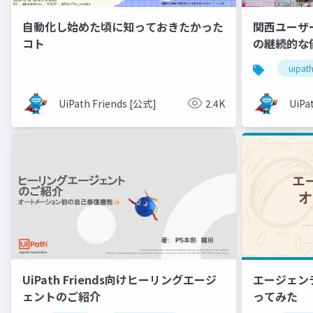
自動化し始めた頃に知っておきたかった
関西ユーザ
コト
の継続的な
発の勘所
uipath
UiPath Friends [公式]
2.4K
UiPa
エージェ
UiPath Friends向けヒーリングエージ
ってみた
ェントのご紹介