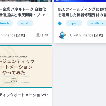
NECフィールディングにおける
ー企業 パネルトーク 自動化
を活用した機器修理受付の
価値提供と市民開発・プロ開
uipath
uipathfrien
friends
uipath
UiPath Friends [公式]
th Friends [公式]
1.7K
ンティックオートメーションや