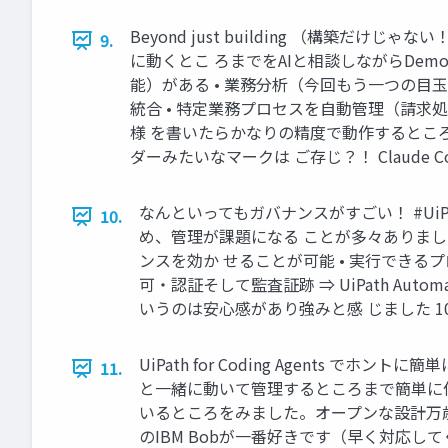
Beyond just building （構築だ
9.
に動くとこ ろまでをAIと相談しながらD
能）がある • 業務分析（今回もう一つの目玉 M
統合 • 特定業務プロセスを自動管理（請求処理
様 を書いたらかなりの精度で動作するところま
ダーみたいなマークは ご存じ？！ Claude C
なんといってもガバナンスがすごい！ #UiPa
10.
め、管理が課題になる ことが多々ありました
ンスを効か せることが可能 • 実行できるプロセスの管
可・認証そして監査証跡 ⇒ UiPath Autom
いうのは安心感があり強みと感 じました 1
UiPath for Coding Agents 
11.
と一緒に動いて管理するところまで簡単に作れます！ そ
いるところをみました。オープンな設計万歳！ 
のIBM Bobが一番好きです（早く対応