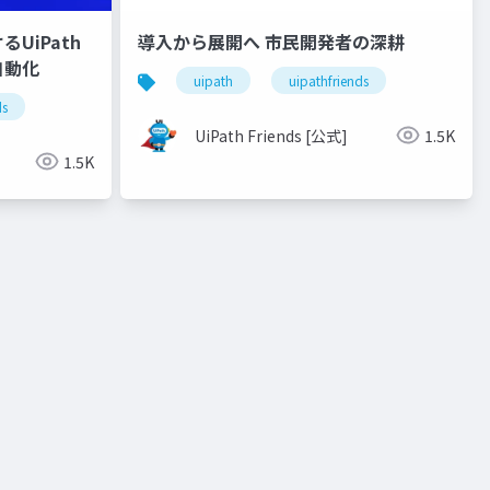
UiPath
導入から展開へ 市民開発者の深耕
自動化
uipath
uipathfriends
ds
UiPath Friends [公式]
1.5K
1.5K