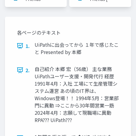
式]
[公式]
各ページのテキスト
UiPathに出会ってから １年で感じたこ
1.
と Presented by 本郷
自己紹介 本郷 宏（56歳） 主な業務
2.
UiPathユーザー支援・開発代行 経歴
1991年4月：入社 工場にて生産管理シ
ステム運営 あの頃のIT界は、
Windows登場！！ 1994年5月：営業部
門に異動 ⇒ここから30年間営業一筋
2024年4月：志願して現職場に異動
RPA??? UiPath???