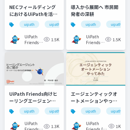
NECフィールディング
導入から展開へ 市民開
におけるUiPathを活用
発者の深耕
した機器修理受付の自
uipath
uipathfriends
uipath
uipathfrien
動化
UiPath
UiPath
1.5K
1.5K
Friends
Friends
[公式]
[公式]
エージェンティックオ
UiPath Friends向けヒ
ートメーションやって
ーリングエージェント
みた
のご紹介
uipath
uipathfrien
uipath
uipathfriends
UiPath
UiPath
1K
1.3K
Friends [公
Friends