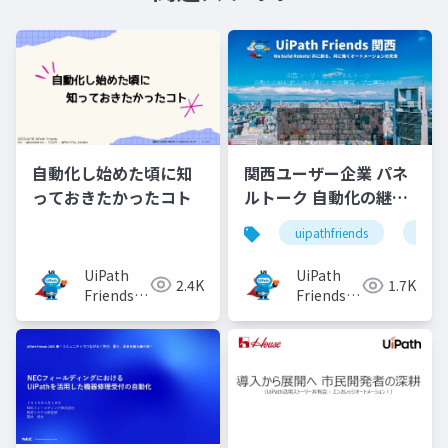
自動化し始めた頃に知
関西ユーザー企業 パネ
っておきたかったコト
ルトーク 自動化の継続
的な価値提供と市民開
uipathfriends
uipa
発・プロ開発の勘所
UiPath
UiPath
2.4K
1.7K
Friends
Friends
[公式]
[公式]