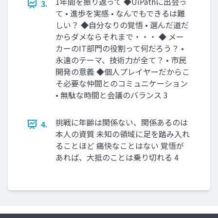
1年間を振り返って ◆UiPathに出会っ
3.
て • 進歩を実感 • なんでもできるは難
しい？ ◆自分なりの覚悟 • 選んだ道だ
からダメならそれまで・・・ ◆ メー
カーのIT部門の役割って何だろう？ •
永遠のテーマ、技術力が全て？ • 市民
開発の意義 ◆個人プレイヤーだからこ
そ必要な仲間とのコミュニケーション
• 無駄な時間と会議のバランス 3
挑戦に年齢は関係ない、関係あるのは
4.
本人の資質 未知の領域に足を踏み入れ
ることほど 痛快なことはない 覚悟が
あれば、大抵のことは乗り切れる 4