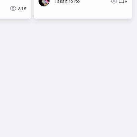
Takahiro Ito
1.1K
2.1K