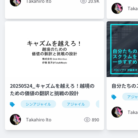
Takahiro Ito
20.9K
Taka
20250524_キャズムを越えろ！越境の
自分たちの
ための価値の翻訳と挑戦の設計
アジ
シンアジャイル
アジャイル
キャズム
Taka
Takahiro Ito
890