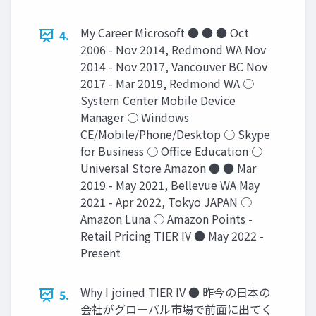
My Career Microsoft ● ● ● Oct
4.
2006 - Nov 2014, Redmond WA Nov
2014 - Nov 2017, Vancouver BC Nov
2017 - Mar 2019, Redmond WA ○
System Center Mobile Device
Manager ○ Windows
CE/Mobile/Phone/Desktop ○ Skype
for Business ○ Office Education ○
Universal Store Amazon ● ● Mar
2019 - May 2021, Bellevue WA May
2021 - Apr 2022, Tokyo JAPAN ○
Amazon Luna ○ Amazon Points -
Retail Pricing TIER IV ● May 2022 -
Present
Why I joined TIER IV ● 昨今の日本の
5.
会社がグローバル市場で前面に出てく