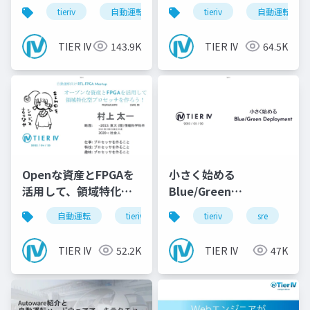
tieriv
自動運転
computing
tieriv
tierivmeetup
自動運転
TIER IV
143.9K
TIER IV
64.5K
Openな資産とFPGAを
小さく始める
活用して、領域特化型
Blue/Green
のProcessorを作ろ
Deployment
自動運転
tieriv
fpga
tieriv
rtl
sre
autowar
c
う！
TIER IV
52.2K
TIER IV
47K