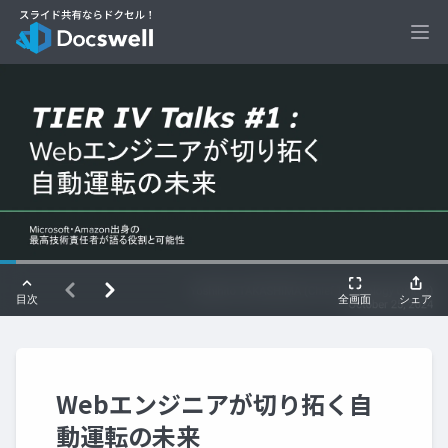
Ope
Webエンジニアが切り拓く自
動運転の未来