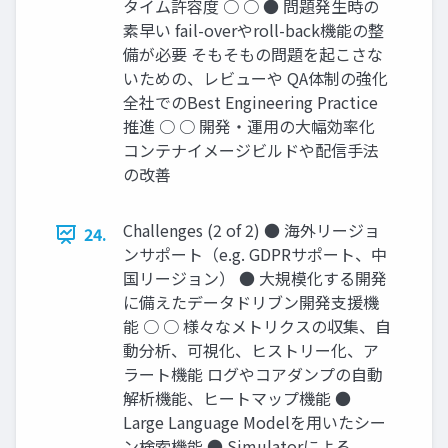
タイム許容度 ○ ○ ● 問題発生時の
素早い fail-overやroll-back機能の整
備が必要 そもそもの問題を起こさな
いための、レビューや QA体制の強化
全社でのBest Engineering Practice
推進 ○ ○ 開発・運用の大幅効率化
コンテナイメージビルドや配信手法
の改善
Challenges (2 of 2) ● 海外リージョ
24.
ンサポート（e.g. GDPRサポート、中
国リージョン） ● 大規模化する開発
に備えたデータドリブン開発支援機
能 ○ ○ 様々なメトリクスの収集、自
動分析、可視化、ヒストリー化、ア
ラート機能 ログやコアダンプの自動
解析機能、ヒートマップ機能 ●
Large Language Modelを用いたシー
ン検索機能 ● Simulatorによる