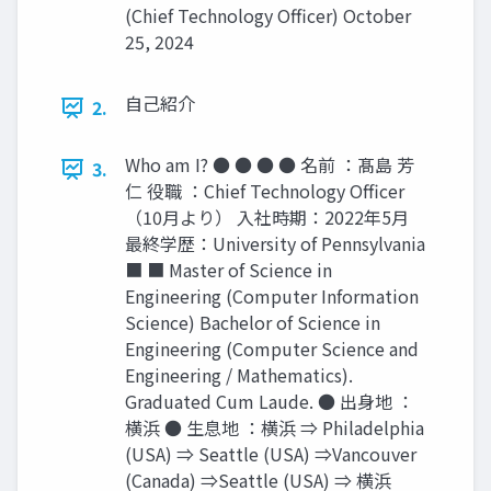
(Chief Technology Oﬃcer) October
25, 2024
自己紹介
2.
Who am I? ● ● ● ● 名前 ：髙島 芳
3.
仁 役職 ：Chief Technology Oﬃcer
（10月より） 入社時期：2022年5月
最終学歴：University of Pennsylvania
■ ■ Master of Science in
Engineering (Computer Information
Science) Bachelor of Science in
Engineering (Computer Science and
Engineering / Mathematics).
Graduated Cum Laude. ● 出身地 ：
横浜 ● 生息地 ：横浜 ⇒ Philadelphia
(USA) ⇒ Seattle (USA) ⇒Vancouver
(Canada) ⇒Seattle (USA) ⇒ 横浜