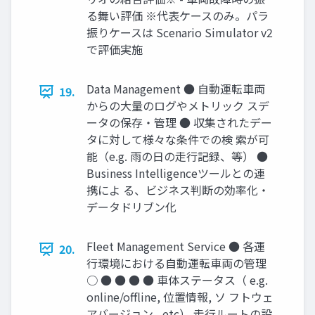
る舞い評価 ※代表ケースのみ。パラ
振りケースは Scenario Simulator v2
で評価実施
Data Management ● 自動運転車両
19.
からの大量のログやメトリック スデ
ータの保存・管理 ● 収集されたデー
タに対して様々な条件での検 索が可
能（e.g. 雨の日の走行記録、等） ●
Business Intelligenceツールとの連
携によ る、ビジネス判断の効率化・
データドリブン化
Fleet Management Service ● 各運
20.
行環境における自動運転車両の管理
○ ● ● ● ● 車体ステータス（ e.g.
online/oﬄine, 位置情報, ソ フトウェ
アバージョン , etc） 走行ルートの設