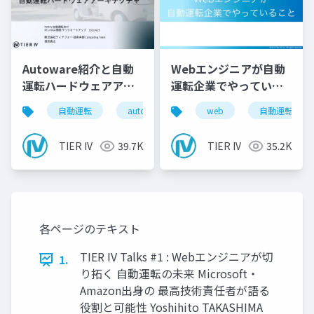
Autoware紹介と自動
Webエンジニアが自動
運転ハードウェアアー
運転企業でやっている
キテクチャ
こと
自動運転
autoware
tieriv
web
fpga
自動運転
rt
TIER IV
39.7K
TIER IV
35.2K
各ページのテキスト
TIER IV Talks #1 : Webエンジニアが切
1.
り拓く 自動運転の未来 Microsoft・
Amazon出身の 最高技術責任者が語る
役割と可能性 Yoshihito TAKASHIMA