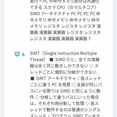
実行 = PC や命令メモリ部分は共通化
できる スカラ CPU（のマルチコア）
SIMD アーキテクチャ PC PC PC PC 命
令メモリ 命令メモリ 命令メモリ 命令
メモリ レジスタ レジスタ レジスタ 演
算器 演算器 演算器 レジスタ レジスタ
レジスタ 演算器 演算器 演算器 7
SIMT（Single Instruction Multiple
8.
Thread） ◼ SIMD だと，全ての演算
器は全く同じ動きしかできない ◇ ス
レッドごとに個別に分岐ができない
◼ SIMT アーキテクチャ：各スレッド
ごとに違う PC を用意 ◇ 全員が同じパ
スにいる限りは SIMD と同じように動
作 ◇ 分岐して違うパスにいった場合
は，それぞれ時分割して処理 ◇ 各ス
レッドで動作するのは普通のシングル
スレッド・プログラム SIMD アーキテ