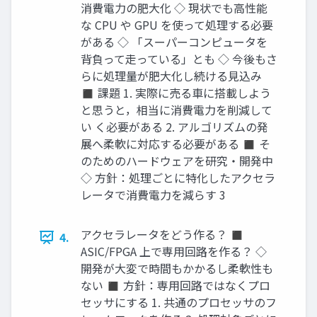
消費電力の肥大化 ◇ 現状でも高性能
な CPU や GPU を使って処理する必要
がある ◇ 「スーパーコンピュータを
背負って走っている」とも ◇ 今後もさ
らに処理量が肥大化し続ける見込み
◼ 課題 1. 実際に売る車に搭載しよう
と思うと，相当に消費電力を削減して
い く必要がある 2. アルゴリズムの発
展へ柔軟に対応する必要がある ◼ そ
のためのハードウェアを研究・開発中
◇ 方針：処理ごとに特化したアクセラ
レータで消費電力を減らす 3
アクセラレータをどう作る？ ◼
4.
ASIC/FPGA 上で専用回路を作る？ ◇
開発が大変で時間もかかるし柔軟性も
ない ◼ 方針：専用回路ではなくプロ
セッサにする 1. 共通のプロセッサのフ