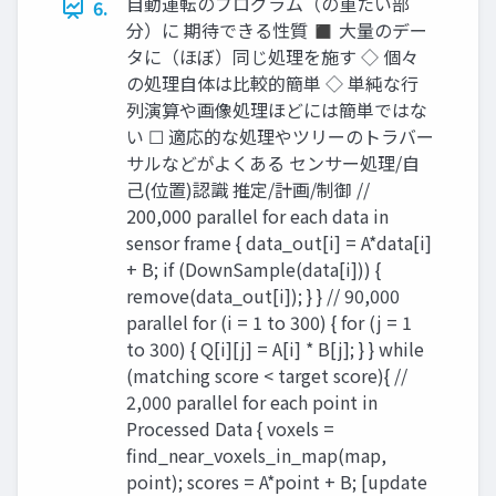
自動運転のプログラム（の重たい部
6.
分）に 期待できる性質 ◼ 大量のデー
タに（ほぼ）同じ処理を施す ◇ 個々
の処理自体は比較的簡単 ◇ 単純な行
列演算や画像処理ほどには簡単ではな
い ☐ 適応的な処理やツリーのトラバー
サルなどがよくある センサー処理/自
己(位置)認識 推定/計画/制御 //
200,000 parallel for each data in
sensor frame { data_out[i] = A*data[i]
+ B; if (DownSample(data[i])) {
remove(data_out[i]); } } // 90,000
parallel for (i = 1 to 300) { for (j = 1
to 300) { Q[i][j] = A[i] * B[j]; } } while
(matching score < target score){ //
2,000 parallel for each point in
Processed Data { voxels =
find_near_voxels_in_map(map,
point); scores = A*point + B; [update