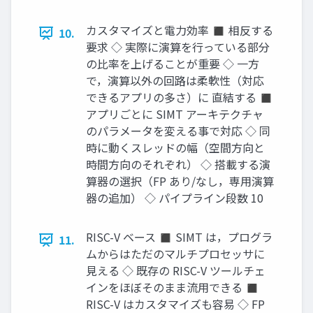
カスタマイズと電力効率 ◼ 相反する
10.
要求 ◇ 実際に演算を行っている部分
の比率を上げることが重要 ◇ 一方
で，演算以外の回路は柔軟性（対応
できるアプリの多さ）に 直結する ◼
アプリごとに SIMT アーキテクチャ
のパラメータを変える事で対応 ◇ 同
時に動くスレッドの幅（空間方向と
時間方向のそれぞれ） ◇ 搭載する演
算器の選択（FP あり/なし，専用演算
器の追加） ◇ パイプライン段数 10
RISC-V ベース ◼ SIMT は，プログラ
11.
ムからはただのマルチプロセッサに
見える ◇ 既存の RISC-V ツールチェ
インをほぼそのまま流用できる ◼
RISC-V はカスタマイズも容易 ◇ FP