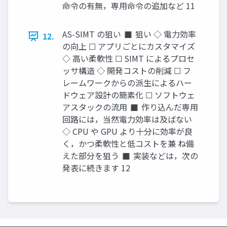
命令の有無，専用命令の追加など 11
AS-SIMT の狙い ◼ 狙い ◇ 電力効率
12.
の向上 ☐ アプリごとにカスタマイズ
◇ 高い柔軟性 ☐ SIMT によるプロセ
ッサ構造 ◇ 開発コストの削減 ☐ フ
レームワークからの派生によるハー
ドウェア設計の簡素化 ☐ ソフトウェ
アスタックの流用 ◼ 作り込んだ専用
回路には，当然電力効率は及ばない
◇ CPU や GPU より十分に効率が良
く，かつ柔軟性と低コストを兼 ね備
えた部分を狙う ◼ 実装などは，次の
発表に続きます 12