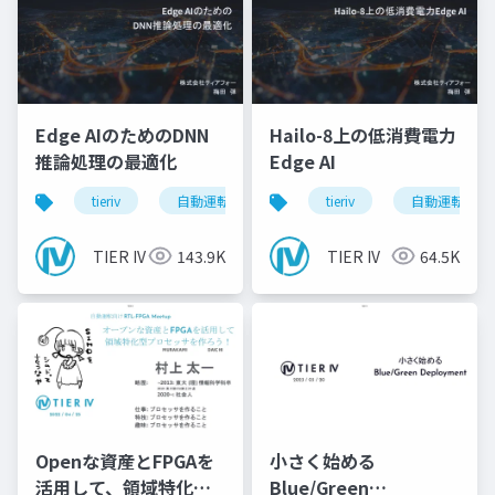
Edge AIのためのDNN
Hailo-8上の低消費電力
推論処理の最適化
Edge AI
tieriv
自動運転
computing
tieriv
tierivmeetup
自動運転
TIER IV
143.9K
TIER IV
64.5K
Openな資産とFPGAを
小さく始める
活用して、領域特化型
Blue/Green