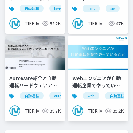
のProcessorを作ろ
Deployment
自動運転
tieriv
fpga
tieriv
rtl
sre
autowar
c
う！
TIER IV
52.2K
TIER IV
47K
Autoware紹介と自動
Webエンジニアが自動
運転ハードウェアアー
運転企業でやっている
キテクチャ
こと
自動運転
autoware
tieriv
web
fpga
自動運転
rt
TIER IV
39.7K
TIER IV
35.2K