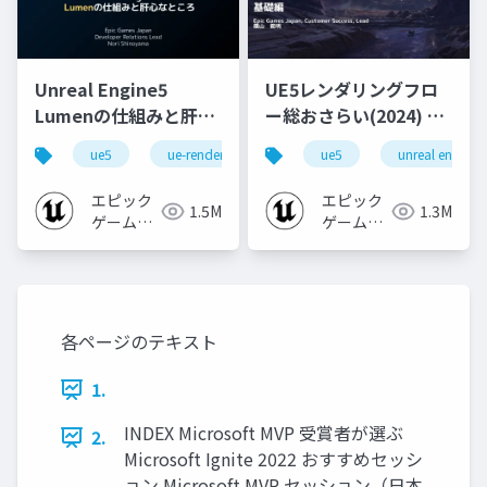
Unreal Engine5
UE5レンダリングフロ
Lumenの仕組みと肝心
ー総おさらい(2024) 基
なところ
礎編！
ue5
ue-rendering
ue-lumen
ue5
unreal engine
[CEDEC+KYUSHU
2024]
エピック
エピック
1.5M
1.3M
ゲームズ
ゲームズ
ジャパン
ジャパン
各ページのテキスト
1.
INDEX Microsoft MVP 受賞者が選ぶ
2.
Microsoft Ignite 2022 おすすめセッシ
ョン Microsoft MVP セッション（日本