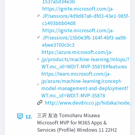
1537a5d34e3b
https://ignite.microsoft.com/ja-
JP/sessions/4d9d87a8-dfd3-43e1-985f-
c1493bbb04d8
https://ignite.microsoft.com/ja-
JP/sessions/15b0e3f6-164f-4bf3-aa98-
ebee3700c0c3
https://azure.microsoft.com/ja-
jp/products/machine-learning/mlops/?
WT.mc_id=WDIT-MVP-35878#features
https://learn.microsoft.com/ja-
jp/azure/machine-learning/concept-
model-management-and-deployment?
WT.mc_id=WDIT-MVP-35878
http://www.devdrv.co.jp/hidaka/node/9
三沢 友治 Tomoharu Misawa
12.
Microsoft MVP for M365 Apps &
Services (Profile) Windows 11 22H2