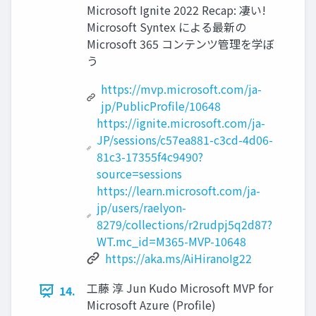
Microsoft Ignite 2022 Recap: 凄い!
Microsoft Syntex による最新の
Microsoft 365 コンテンツ管理を学ぼ
う
https://mvp.microsoft.com/ja-
jp/PublicProfile/10648
https://ignite.microsoft.com/ja-
JP/sessions/c57ea881-c3cd-4d06-
81c3-17355f4c9490?
source=sessions
https://learn.microsoft.com/ja-
jp/users/raelyon-
8279/collections/r2rudpj5q2d87?
WT.mc_id=M365-MVP-10648
https://aka.ms/AiHiranoIg22
工藤 淳 Jun Kudo Microsoft MVP for
14.
Microsoft Azure (Profile)