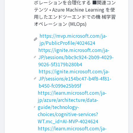
ボレーションを合理化する ■関連コン
テンツ • Azure Machine Learning を使
用したエンドツーエンドでの機 械学習
オペレーション (MLOps)
https://mvp.microsoft.com/ja-
jp/PublicProfile/4024624
https://ignite.microsoft.com/ja-
JP/sessions/bbc9c924-2b09-4029-
9026-5f3179b280b4
https://ignite.microsoft.com/ja-
JP/sessions/e154bc47-b4f8-4f81-
b450-fc099e25b95f
https://learn.microsoft.com/ja-
jp/azure/architecture/data-
guide/technology-
choices/cognitive-services?
WT.mc_id=AI-MVP-4024624
https://learn.microsoft.com/ja-