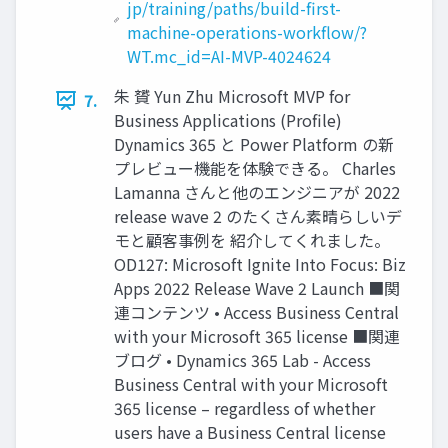
jp/training/paths/build-first-
machine-operations-workflow/?
WT.mc_id=AI-MVP-4024624
朱 贇 Yun Zhu Microsoft MVP for
7.
Business Applications (Profile)
Dynamics 365 と Power Platform の新
プレビュー機能を体験できる。 Charles
Lamanna さんと他のエンジニアが 2022
release wave 2 のたくさん素晴らしいデ
モと顧客事例を 紹介してくれました。
OD127: Microsoft Ignite Into Focus: Biz
Apps 2022 Release Wave 2 Launch ■関
連コンテンツ • Access Business Central
with your Microsoft 365 license ■関連
ブログ • Dynamics 365 Lab - Access
Business Central with your Microsoft
365 license – regardless of whether
users have a Business Central license