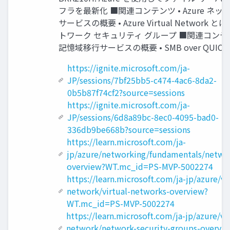
フラを最新化 ■関連コンテンツ • Azure ネッ
サービスの概要 • Azure Virtual Network とは
トワーク セキュリティ グループ ■関連コンテン
記憶域移行サービスの概要 • SMB over QUIC
https://ignite.microsoft.com/ja-
JP/sessions/7bf25bb5-c474-4ac6-8da2-
0b5b87f74cf2?source=sessions
https://ignite.microsoft.com/ja-
JP/sessions/6d8a89bc-8ec0-4095-bad0-
336db9be668b?source=sessions
https://learn.microsoft.com/ja-
jp/azure/networking/fundamentals/netwo
overview?WT.mc_id=PS-MVP-5002274
https://learn.microsoft.com/ja-jp/azure/vir
network/virtual-networks-overview?
WT.mc_id=PS-MVP-5002274
https://learn.microsoft.com/ja-jp/azure/vir
network/network-security-groups-overvi