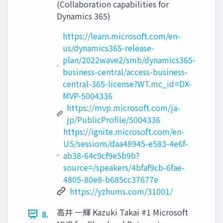
(Collaboration capabilities for
Dynamics 365)
https://learn.microsoft.com/en-
us/dynamics365-release-
plan/2022wave2/smb/dynamics365-
business-central/access-business-
central-365-license?WT.mc_id=DX-
MVP-5004336
https://mvp.microsoft.com/ja-
jp/PublicProfile/5004336
https://ignite.microsoft.com/en-
US/sessions/daa48945-e583-4e6f-
ab38-64c9cf9e5b9b?
source=/speakers/4bfaf9cb-6fae-
4805-80e8-b685cc37677e
https://yzhums.com/31001/
高井 一輝 Kazuki Takai #1 Microsoft
8.