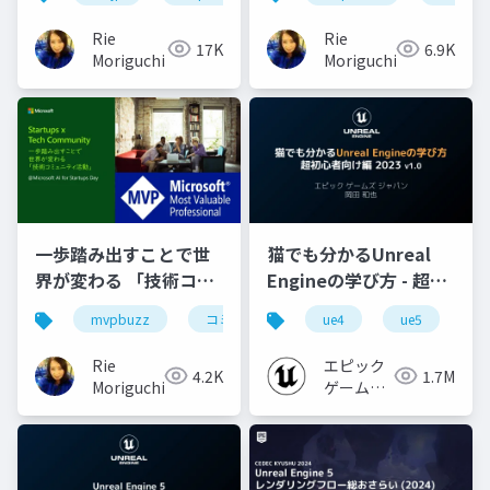
参加のススメ #avejp
Rie
Rie
17K
6.9K
Moriguchi
Moriguchi
一歩踏み出すことで世
猫でも分かるUnreal
界が変わる 「技術コミ
Engineの学び方 - 超初
ュニティ活動」 #MfSAI
心者向け編 - 2023 v1.0
mvpbuzz
コミュニティ
ue4
ue5
u
Rie
エピック
4.2K
1.7M
Moriguchi
ゲームズ
ジャパン