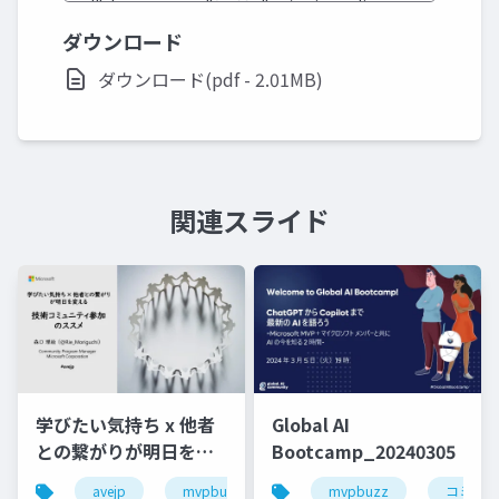
ダウンロード
ダウンロード(pdf - 2.01MB)
関連スライド
学びたい気持ち x 他者
Global AI
との繋がりが明日を変
Bootcamp_20240305
える 技術コミュニティ
avejp
mvpbuzz
コミュニティ
mvpbuzz
コミュニ