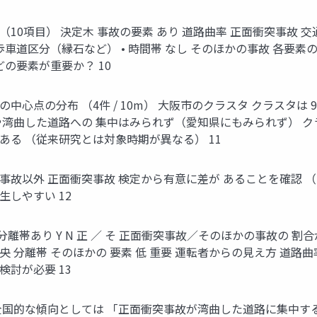
0項目） 決定木 事故の要素 あり 道路曲率 正面衝突事故 交通事
車道区分（縁石など） • 時間帯 なし そのほかの事故 各要素の重要
どの要素が重要か？ 10
中心点の分布 （4件 / 10m） 大阪市のクラスタ クラスタは
や湾曲した道路への 集中はみられず（愛知県にもみられず） ク
ある （従来研究とは対象時期が異なる） 11
事故以外 正面衝突事故 検定から有意に差が あることを確認 （
しやすい 12
あり Y N 正 ／ そ 正面衝突事故／そのほかの事故の 割合が高い 市街地
そ 中央 分離帯 そのほかの 要素 低 重要 運転者からの見え方 
討が必要 13
全国的な傾向としては 「正面衝突事故が湾曲した道路に集中する