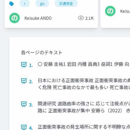
r
gis
交通安全
Keis
Keisuke ANDO
2.1K
各ページのテキスト
〇 安藤 圭祐1 岩田 内種 員典3 岳詞1 伊
1.
日本における正面衝突事故 正面衝突事故の典型例 
2.
く危険 死亡事故のなかで最も多い 死亡事故
関連研究 道路曲率の強さに 応じて注視点が
3.
路に 正面衝突事故が集中 安藤ら（2022） 赤
正面衝突事故の発生場所に関する不明瞭な点 
4.