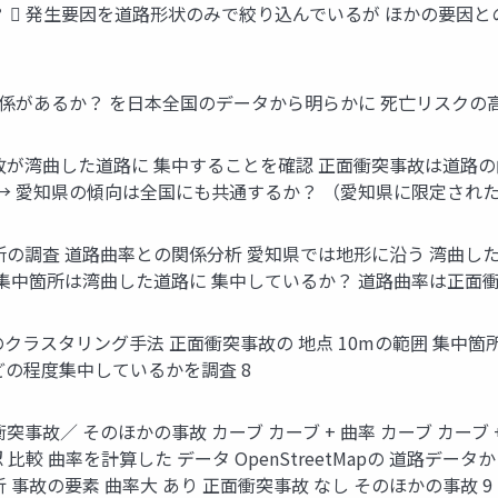
  発生要因を道路形状のみで絞り込んでいるが ほかの要因
関係があるか？ を日本全国のデータから明らかに 死亡リスクの
故が湾曲した道路に 集中することを確認 正面衝突事故は道路の
→ 愛知県の傾向は全国にも共通するか？ （愛知県に限定された
の調査 道路曲率との関係分析 愛知県では地形に沿う 湾曲し
集中箇所は湾曲した道路に 集中しているか？ 道路曲率は正面衝
のクラスタリング手法 正面衝突事故の 地点 10mの範囲 集中箇
の程度集中しているかを調査 8
故／ そのほかの事故 カーブ カーブ + 曲率 カーブ カーブ 
比較 曲率を計算した データ OpenStreetMapの 道路
事故の要素 曲率大 あり 正面衝突事故 なし そのほかの事故 9