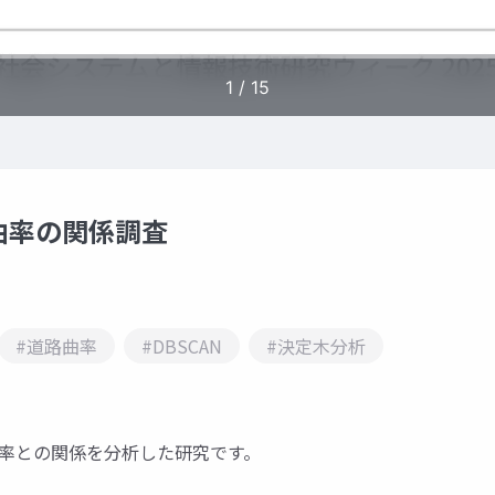
曲率の関係調査
#道路曲率
#DBSCAN
#決定木分析
路曲率との関係を分析した研究です。