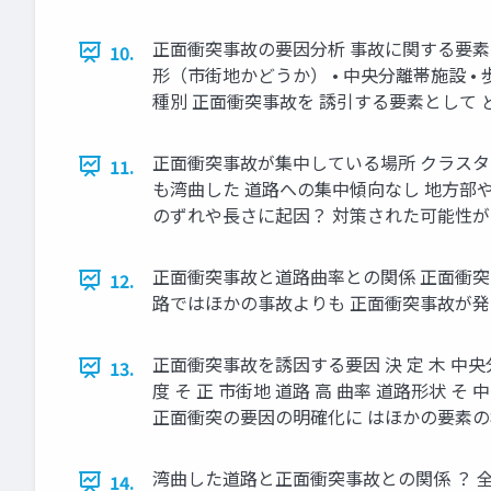
正面衝突事故の要因分析 事故に関する要素（1
10.
形（市街地かどうか） • 中央分離帯施設 • 歩
種別 正面衝突事故を 誘引する要素として 
正面衝突事故が集中している場所 クラスタの
11.
も湾曲した 道路への集中傾向なし 地方部
のずれや⾧さに起因？ 対策された可能性が
正面衝突事故と道路曲率との関係 正面衝突
12.
路ではほかの事故よりも 正面衝突事故が発生
正面衝突事故を誘因する要因 決 定 木 中央分離帯
13.
度 そ 正 市街地 道路 高 曲率 道路形状 
正面衝突の要因の明確化に はほかの要素の検
湾曲した道路と正面衝突事故との関係 ？ 
14.