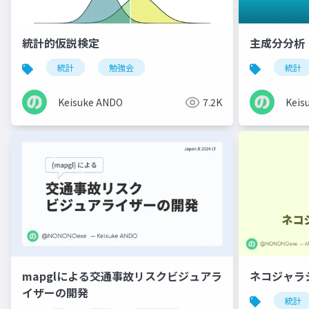
統計的仮説検定
主成分分析
統計
勉強会
統計
Keisuke ANDO
7.2K
Keis
mapglによる交通事故リスクビジュアラ
ネコジャラ
イザーの開発
統計