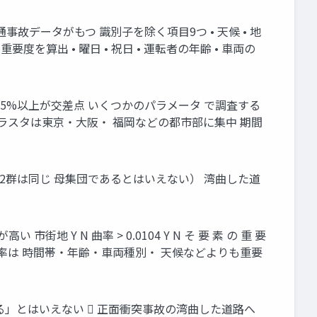
故データがもつ 識別子を除く項目9つ • 天候 • 地
度を算出 • 曜日 • 祝日 • 運転者の年齢 • 車両の
 95%以上が交差点 いくつかのパラメータ で調査する
ラスタは東京・大阪・ 福岡などの都市部に集中 期間
2群は同じ 母集団であるとはいえない） 湾曲した道
 Y N 曲率 > 0.0104 Y N そ 要 素 の 重 要
道路曲率は 時間帯・年齢・車両種別・ 天候などよりも重要
」とはいえない  正面衝突事故の湾曲した道路へ