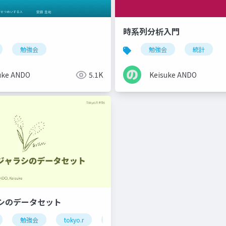
時系列分析入門
勉強会
勉強会
統計
uke ANDO
5.1K
Keisuke ANDO
シのデータセット
勉強会
tokyo.r
r