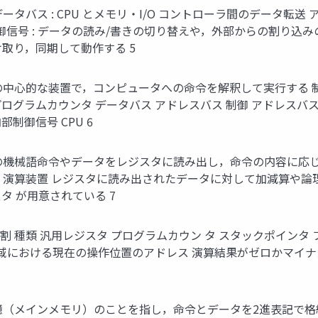
ータバス : CPU とメモリ・I/O コントローラ間のデータ転送
 制御信号 : データの読み/書きの切り替えや，外部からの割り
 け取り，同期して動作する 5
ウェアの中心的な装置で，コンピュータへの命令を解釈して実行する
プログラムカウンタ データバス アドレスバス 制御 アドレスバス
制御信号 CPU 6
リ上の機械語命令やデータをレジスタに読み出し，命令の内容に
行う 演算装置 レジスタに読み出されたデータに対して加減算や論
 が用意されている 7
役割 種類 汎用レジスタ プログラムカウン タ スタックポインタ
領域における現在の操作位置のアドレス 演算結果がゼロかマイ
記憶（メインメモリ）のことを指し，命令とデータを2進表記で格納