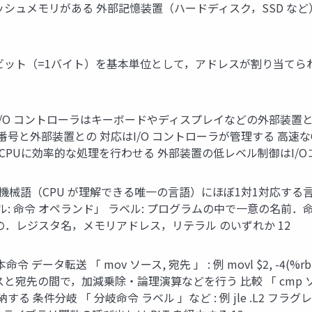
シュメモリがある 外部記憶装置（ハードディスク，SSD な
ビット（=1バイト）を基本単位として，アドレスが割り当てられている 
ーラ I/O コントローラはキーボードやディスプレイなどの外部装
号と外部装置との 対応はI/O コントローラが管理する 高速
PUに効率的な処理を行わせる 外部装置の低レベル制御はI/O
は 機械語（CPU が理解できる唯一の言語）にほぼ1対1対応す
ル: 命令 オペランド」 ラベル: プログラムの中で一意の名前．命
の．レジスタ名，メモリアドレス，リテラル のいずれか 12
データ転送 「 mov ソース, 宛先 」 : 例 movl $2, -4(
x ソースと宛先の間で，加減乗除・論理演算などを行う 比較 「 cmp ソース,
 条件分岐 「 分岐命令 ラベル 」など : 例 jle .L2 