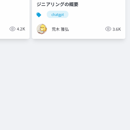
ジニアリングの概要
chatgpt
4.2K
荒木 雅弘
3.6K