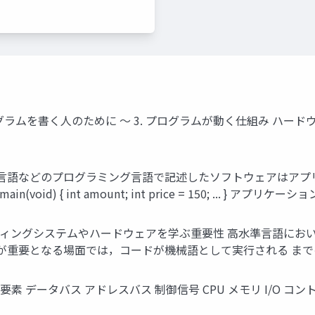
ラムを書く人のために ～ 3. プログラムが動く仕組み ハード
がC言語などのプログラミング言語で記述したソフトウェアはアプ
 main(void) { int amount; int price = 150; ... 
レーティングシステムやハードウェアを学ぶ重要性 高水準言語に
性が重要となる場面では，コードが機械語として実行される まで
素 データバス アドレスバス 制御信号 CPU メモリ I/O コント