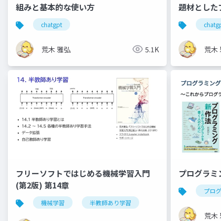
組みと基本的な使い⽅
題材とした
の実践
chatgpt
chatg
荒木 雅弘
5.1K
荒木
プログラミン
フリーソフトではじめる機械学習入門
(第2版) 第14章
プロ
機械学習
半教師あり学習
荒木