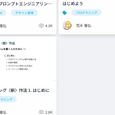
はじめよう
プロンプトエンジニアリング
プログラミング
pt
デザイン思考
荒木 雅弘
 雅弘
4.3K
グ〈新〉作法 1. はじめに
グラミング
 雅弘
2.8K