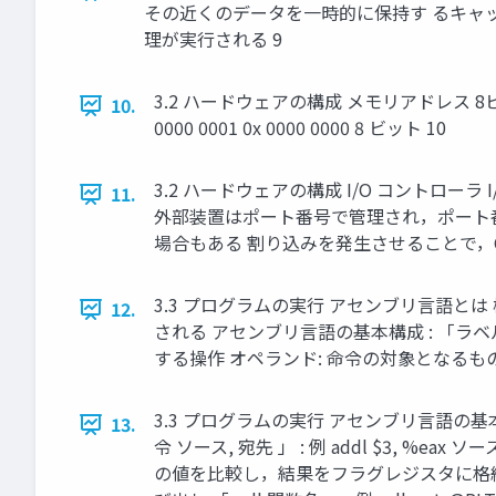
その近くのデータを一時的に保持す るキャッ
理が実行される 9
3.2 ハードウェアの構成 メモリアドレス 8
10.
0000 0001 0x 0000 0000 8 ビット 10
3.2 ハードウェアの構成 I/O コントロ
11.
外部装置はポート番号で管理され，ポート番
場合もある 割り込みを発生させることで，C
3.3 プログラムの実行 アセンブリ言語と
12.
される アセンブリ言語の基本構成 : 「ラベ
する操作 オペランド: 命令の対象となるも
3.3 プログラムの実行 アセンブリ言語の基本命令 
13.
令 ソース, 宛先 」 : 例 addl $3, %ea
の値を比較し，結果をフラグレジスタに格納する