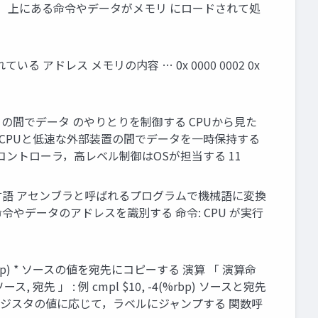
ど）上にある命令やデータがメモリ にロードされて処
アドレス メモリの内容 … 0x 0000 0002 0x
置との間でデータ のやりとりを制御する CPUから見た
なCPUと低速な外部装置の間でデータを一時保持する
コントローラ，高レベル制御はOSが担当する 11
る言語 アセンブラと呼ばれるプログラムで機械語に変換
令やデータのアドレスを識別する 命令: CPU が実行
%rbp) * ソースの値を宛先にコピーする 演算 「 演算命
 宛先 」 : 例 cmpl $10, -4(%rbp) ソースと宛先
フラグレジスタの値に応じて，ラベルにジャンプする 関数呼