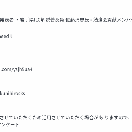
Theme発表者 ▪岩手県ILC解説普及員 佐藤清忠氏 • 勉強会貢献メン
need!!
l.com/ysjh5ua4
kunihirosks
にご連絡をさせていただくため活用させていただく場合があ りますので、是非
 • アンケート