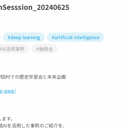
thSesssion_20240625
#deep learning
#artificial intelligence
#AI活用事例
#勉強会
県野田村での歴史学習会と未来企画
up-gasg/
します。
成AIを活用した事例のご紹介を、