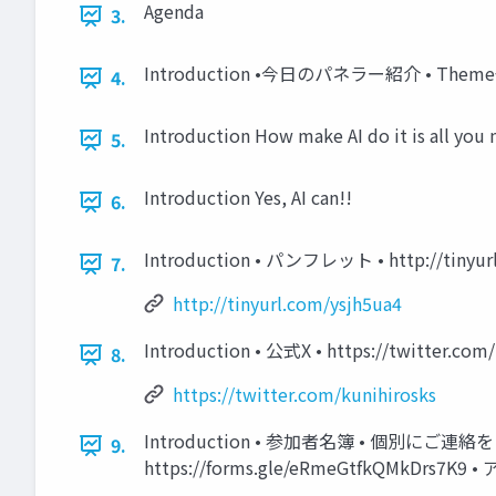
Agenda
3.
Introduction •今日のパネラー紹介 • 
4.
Introduction How make AI do it is all you 
5.
Introduction Yes, AI can!!
6.
Introduction • パンフレット • http://tinyur
7.
http://tinyurl.com/ysjh5ua4
Introduction • 公式X • https://twitter.com/
8.
https://twitter.com/kunihirosks
Introduction • 参加者名簿 • 個別
9.
https://forms.gle/eRmeGtfkQMkDrs7K9