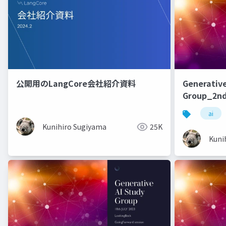
公開用のLangCore会社紹介資料
Generative
Group_2nd
ai
Kunihiro Sugiyama
25K
Kuni