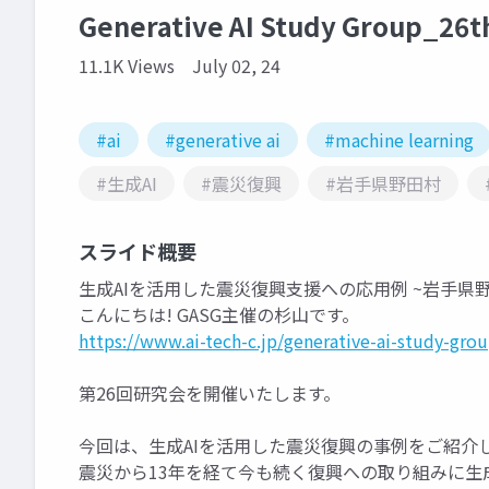
Generative AI Study Group_26
11.1K Views
July 02, 24
#ai
#generative ai
#machine learning
#生成AI
#震災復興
#岩手県野田村
スライド概要
生成AIを活用した震災復興支援への応用例 ~岩手
こんにちは! GASG主催の杉山です。
https://www.ai-tech-c.jp/generative-ai-study-gro
第26回研究会を開催いたします。
今回は、生成AIを活用した震災復興の事例をご紹介
震災から13年を経て今も続く復興への取り組みに生