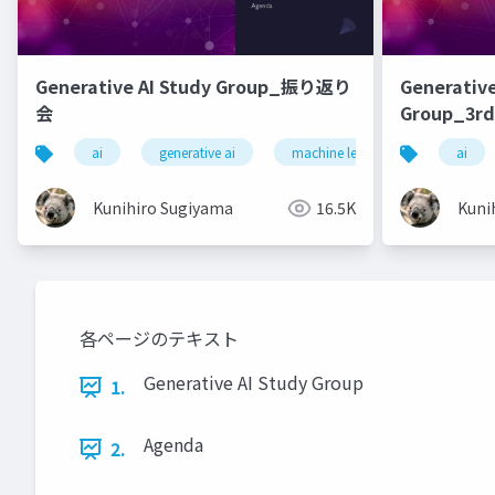
Generative AI Study Group_振り返り
Generative
会
Group_3rd
ai
generative ai
machine learning
deep l
ai
Kunihiro Sugiyama
16.5K
Kuni
各ページのテキスト
Generative AI Study Group
1.
Agenda
2.