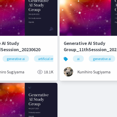
 AI Study
Generative AI Study
Sesssion_20230620
Group_11thSesssion_202
generative ai
artificial intelligence
ai
machine learning
generative ai
hiro Sugiyama
18.1K
Kunihiro Sugiyama