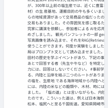
が、300年以上前の塩生産では、近くに豊富
材）の生 産基地、運搬目的の牛も多くいまし
らの地域資源があって交易商品の塩だったので
交易もありました。その雰囲気を感じ取るた
究家に講演を依頼し、参加者による AIを応用
めざしました。 観光パンフレットの一部 gem
写真画像を読み込ませ、それをRAG(Retrieval-Aug
使うことができます。何度か実験をしましたが
局はプロンプト文として読み込ませました。プロ
田村の歴史を学ぶイベントがあり、下記の事前
あとで回答する者（先生や牛など）を特定し、質
力には、回答はしないでください。 #事前学習 
る、内陸と沿岸を結ぶ二つのルートがありま
の塩を、生産地 である海岸地域から内陸へと
には、内陸の米などの穀類や、木材、時には鉱
ました。 「塩の道」とは言いながらも、内陸
たのです。こういった道は、例えば日本海側の
松本、塩尻へと至る千国街道。愛知県岡崎市