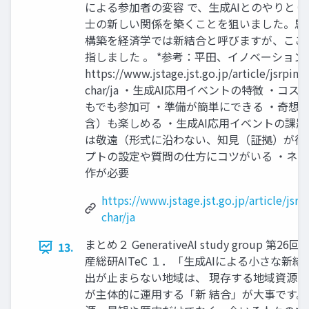
による参加者の変容 で、生成AIとのやりと
士の新しい関係を築くことを狙いました。思
構築を経済学では新結合と呼びますが、ここ
指しました 。 *参考：平田、イノベーショ
https://www.jstage.jst.go.jp/article/jsrpim
char/ja ・生成AI応用イベントの特徴 ・コ
もでも参加可 ・準備が簡単にできる ・奇想
含）も楽しめる ・生成AI応用イベントの課題
は敬遠（形式に沿わない、知見（証拠）が得
プトの設定や質問の仕方にコツがいる ・ネ
作が必要
https://www.jstage.jst.go.jp/article/jsr
char/ja
まとめ２ GenerativeAI study group 第26回
13.
産総研AITeC １．「生成AIによる小さな新
出が止まらない地域は、 現存する地域資源と
が主体的に運用する「新 結合」が大事です