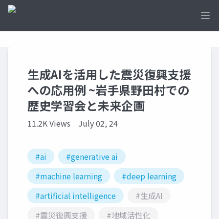
Ope
生成AIを活用した震災復興支援
への応用例 ~岩手県野田村での
歴史学習会と未来企画
11.2K Views
July 02, 24
#ai
#generative ai
#machine learning
#deep learning
#artificial intelligence
#生成AI
#震災復興支援
#地域活性化