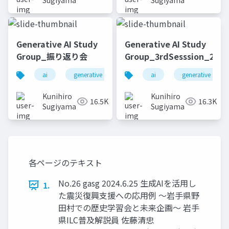
Sugiyama
Sugiyama
Generative AI Study
Generative AI Study
Group_振り返り会
Group_3rdSesssion_2023
ai
generative ai
machine learning
ai
generative ai
deep l
Kunihiro
Kunihiro
16.5K
16.3K
Sugiyama
Sugiyama
各ページのテキスト
No.26 gasg 2024.6.25 生成AIを活用し
1.
た震災復興支援への応用例 ～岩手県野
田村での歴史学習会と未来企画～ 岩手
県ILC普及解説員 佐藤清忠