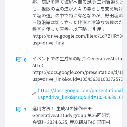
那、辰野を経て塩尻へ至る足助 三州街道など
も、複数の塩の道が人々の暮らしを支え続けて
て塩の道」の中で特に有名なのが、野田塩の
三陸沿岸は切り立った地形と冷涼な気候のた
鉄釜を使った直煮…以下略。 引用：
https://drive.google.com/file/d/1d7BHRY
usp=drive_link
イベントでの生成AIの紹介 GenerativeAI study
6.
AITeC
https://docs.google.com/presentation/d/1
usp=drive_link&ouid=10545639108372573 8
https://docs.google.com/presentation/
usp=drive_link&amp;ouid=10545639108
運用方法１ 生成AIの操作デモ
7.
GenerativeAI study group 第26回研究
会資料 2024.6.25, 産総研AITeC 野田村