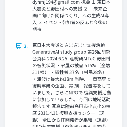
dyhmj194@gmail.com
概要 １ 東日本
大震災と野田村への支援 ２ 「未来企
画に向けた関係づくり」への生成AI導
入 ３ イベント参加者の反応と今後の
期待
東日本大震災とさまざまな支援活動
2.
GenerativeAI study group 第26回研究
会資料 2024.6.25, 産総研AITeC 野田村
の被災状況 ・家屋の被害 515棟（全壊
311棟） ・犠牲者 37名（村民28名）
・津波は最大約18m 当時、一関高専で
復興事業の企画、実 施、報告等をして
いました。さらにNPOで 復興支援活動
に参加していました。 今回は地域活動
報告です 写真は陸前高田市小友小の校
庭 2011.4.11 復興支援センター（遠
野） 全国からIT開発者が集結（遠野）
NPO起業支援（復興ぞうきん事業盛