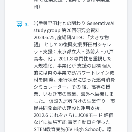
岡）
岩手県野田村との関わり GenerativeAI
3.
study group 第26回研究会資料
2024.6.25, 産総研AITeC 「大きな物
語」 としての復興支援 野田村シャレ
ット支援：東京都立大・弘前大・八戸
高専、他 。2011.8 専門性を重視した
大規模化、事業化が 支援の目標 個人
的には県の事業でEVパワートレイン教
材を開 発。走行状況に従った燃料消費
シミュレーター。その 後、高専の授
業、いわき市の事業、海外へ展開しま
した。 仮設入居者向けの生業作り。市
民共同発電所の建設と運用支援。
2012.6 これをさらにJC08モード 評価
などに拡張可能 電気自動車を使った
STEM教育実施(EV High School)。環