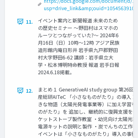
https://docs.google.com/document/d/
usp=drive_link&amp;ouid=10545639108
イベント案内と新聞報道 未来のため
11.
の歴史セミナー ～野田村はスマホの
ルーツとつながっていた?～ 2024年6
月16日（日）10時～12時 アジア民族
造形館内庵日形井 岩手県九戸郡野田
村大字野田6-62 講師：岩手県立大
学・松本博明特命教授 報道 岩手日報
2024.6.18掲載。
まとめ１ GenerativeAI study group 第26回
12.
産総研AITeC 「小さなものがたり」の導入
きな物語（太陽光発電事業等）に加え学習を
のがたり」を 追加し、継続的に復興支援を行
ケットストーブ製作教室 ・幼児向け太陽光玩
電源キットの説明と製作 ・炭でんちの工作会・
イベントは「小さなものがたり」導入の事例