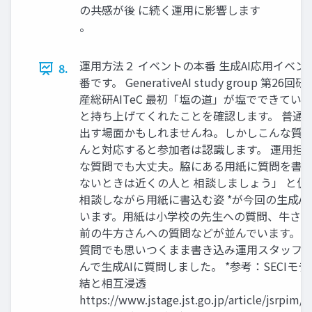
の共感が後 に続く運用に影響します
。
運用方法２ イベントの本番 生成AI応用イベ
8.
番です。 GenerativeAI study group 第26回研
産総研AITeC 最初「塩の道」が塩でできてい
と持ち上げてくれたことを確認します。 普通
出す場面かもしれませんね。しかしこんな質問
んと対応すると参加者は認識します。 運用担
な質問でも大丈夫。脇にある用紙に質問を書
ないときは近くの人と 相談しましょう」 と促
相談しながら用紙に書込む姿 *が今回の生成A
います。用紙は小学校の先生への質問、牛さん
前の牛方さんへの質問などが並んでいます。ま
質問でも思いつくまま書き込み運用スタッフは
んで生成AIに質問しました。 *参考：SECI
結と相互浸透
https://www.jstage.jst.go.jp/article/jsrpim/