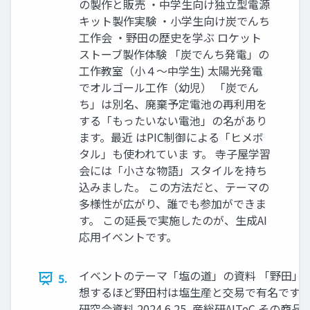
の製作と販売 ・中学生向け独立型電源
キット製作実験 ・小学生向け炭でんち
工作会 ・野田の歴史を学ぶ ロケット
ストーブ製作体験 「炭でんち発電」の
工作教室（小４～中学生) 太陽光発電
でオルゴール工作（幼児） 「炭でん
ち」は別名、廃棄予定電池の再利用を
する「もったいない電池」の名があり
ます。最近 はPIC制御による「ヒメボ
タル」も使われていま す。 寺子屋学習
会には「小さな物語」スタイルを持ち
込みました。 この方法だと、テーマの
多様性が広がり、誰でも参加ができま
す。 この延長で実施したのが、生成AI
応用イベントです。
イベントのテーマ「塩の道」の資料 「野田」
5.
想するほど野田村は塩生産と交易で有名です。 Generat
研究会資料 2024.6.25, 産総研AITeC 