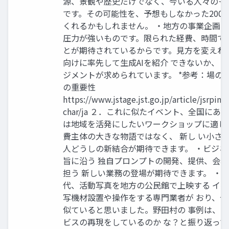
源、景観や歴史だけでなく、今いる人々のも
です。その可能性を、予想もしなかった200
くれるかもしれません。 ・地方の事業企画
圧力が強いものです。限られた経費、時間で
とが期待されているからです。見方を変えれ
向けに率先して生成AIを紹介 できないか、 
ジメントが求められています。 *参考：場の
の重要性
https://www.jstage.jst.go.jp/article/jsrpim
char/ja ２．これに似たイベント、全国にあ
は地域を活発にしたいワークショップに適し
費主体の大きな物語ではなく、 新し い小さ
人どうしの新結合が期待できます。 ・ビジ
旨に沿う 独自プロンプトの開発、提供、会
担う 新しい業務の登場が期待できます。 ・
代、活動写真を地方の公民館で上映する イ
写機材設置や操作をする専門業者が おり、
似ていると思いました。野田村の 事例は、
ビスの再現をしているのか な？と振り返って