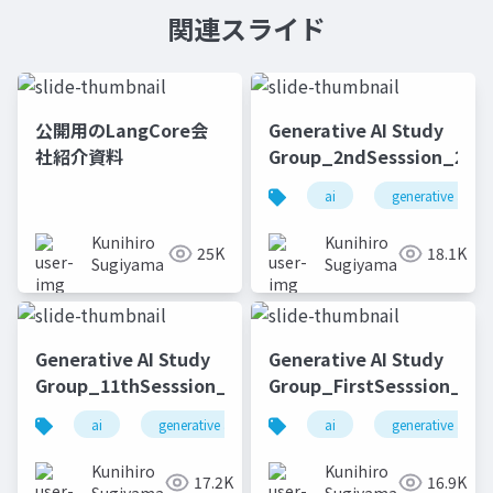
関連スライド
公開用のLangCore会
Generative AI Study
社紹介資料
Group_2ndSesssion_2023
ai
generative ai
Kunihiro
Kunihiro
25K
18.1K
Sugiyama
Sugiyama
Generative AI Study
Generative AI Study
Group_11thSesssion_20231114
Group_FirstSesssion_202
ai
generative ai
machine learning
ai
generative ai
deep l
Kunihiro
Kunihiro
17.2K
16.9K