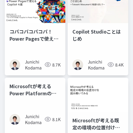
コパコパコパコパ！
Copilot Studioことは
Power Pagesで使える
じめ
Copilot4選
Junichi
Junichi
8.7K
8.4K
Kodama
Kodama
Microsoftが考える
Power Platformのテ
ナント環境戦略のオス
スメを読み解いてみる
Junichi
8.1K
Microsoftが考える既
Kodama
定の環境の位置付けを