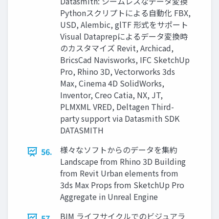
Datasmith: シームレスなデータ変換
Pythonスクリプトによる自動化 FBX,
USD, Alembic, glTF 形式をサポート
Visual Dataprepによるデータ変換時
のカスタマイズ Revit, Archicad,
BricsCad Navisworks, IFC SketchUp
Pro, Rhino 3D, Vectorworks 3ds
Max, Cinema 4D SolidWorks,
Inventor, Creo Catia, NX, JT,
PLMXML VRED, Deltagen Third-
party support via Datasmith SDK
DATASMITH
様々なソフトからのデータを集約
56.
Landscape from Rhino 3D Building
from Revit Urban elements from
3ds Max Props from SketchUp Pro
Aggregate in Unreal Engine
BIM ライフサイクルでのビジュアラ
57.