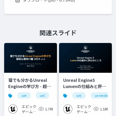
関連スライド
猫でも分かるUnreal
Unreal Engine5
Engineの学び方 - 超初
Lumenの仕組みと肝心
心者向け編 - 2023 v1.0
なところ
ue4
ue5
ue-beginner
ue5
ue-rendering
エピック
エピック
1.7M
1.5M
ゲームズ
ゲームズ