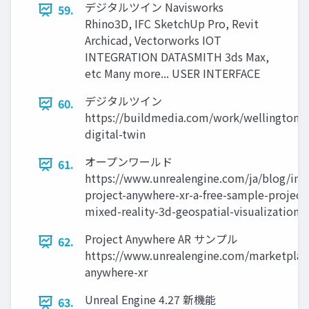
デジタルツイン Navisworks
59.
Rhino3D, IFC SketchUp Pro, Revit
Archicad, Vectorworks IOT
INTEGRATION DATASMITH 3ds Max,
etc Many more... USER INTERFACE
デジタルツイン
60.
https://buildmedia.com/work/wellington-
digital-twin
オープンワールド
61.
https://www.unrealengine.com/ja/blog/int
project-anywhere-xr-a-free-sample-project-
mixed-reality-3d-geospatial-visualization
Project Anywhere AR サンプル
62.
https://www.unrealengine.com/marketplace
anywhere-xr
Unreal Engine 4.27 新機能
63.