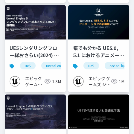
ジャパン
ジャパン
UE5レンダリングフロ
猫でも分かる UE5.0,
ー総おさらい(2024) 基
5.1 におけるアニメーシ
礎編！
ョンの新機能について
ue5
unreal engine
ue-rendering
ue5
cedec+kyushu
[CEDEC+KYUSHU
【CEDEC+KYUSHU
2024]
2022】
エピック
エピック ゲ
1.3M
1M
ゲームズ
ームズ ジャ
ジャパン
パン