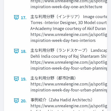
https://www.unrealengine.com/ja/spotligh
inspiration-week-day-one-architecture
主な利用分野（インテリア） Image courtesy of
17.
Torres -Interior Designer, 3D Model courtes
A+Academy Image courtesy of Akif Duran
https://www.unrealengine.com/ja/spotligh
inspiration-week-day-two-interiors
主な利用分野（ランドスケープ） Landscape for
18.
Dehli India courtesy of Raj Shantaram Shito
https://www.unrealengine.com/ja/spotligh
inspiration-week-day-four-urban-planning
主な利用分野（都市計画）
19.
https://www.unrealengine.com/ja/spotligh
inspiration-week-day-four-urban-planning
事例紹介（Zaha Hadid Architects）
20.
https://www.unrealengine.com/ja/spotlight