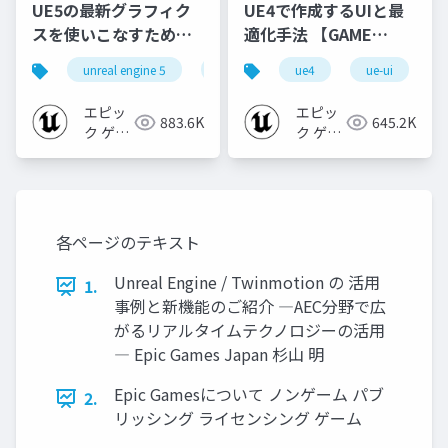
UE5の最新グラフィク
UE4で作成するUIと最
スを使いこなすための4
適化手法 【GAME
個の勘所
CREATORS
unreal engine 5
ue5
cedec
ue4
ue-ui
cedec+kyushu
[CEDEC+KYUSHU
CONFERENCE '20】
2023]
エピッ
エピッ
883.6K
645.2K
ク ゲー
ク ゲー
ムズ ジ
ムズ ジ
ャパン
ャパン
各ページのテキスト
Unreal Engine / Twinmotion の 活用
1.
事例と新機能のご紹介 ―AEC分野で広
がるリアルタイムテクノロジーの活用
― Epic Games Japan 杉山 明
Epic Gamesについて ノンゲーム パブ
2.
リッシング ライセンシング ゲーム