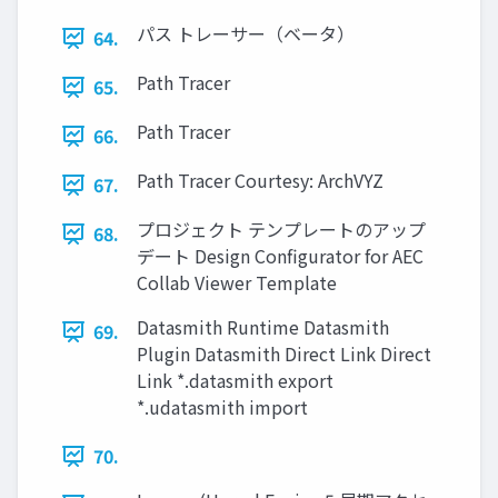
パス トレーサー（ベータ）
64.
Path Tracer
65.
Path Tracer
66.
Path Tracer Courtesy: ArchVYZ
67.
プロジェクト テンプレートのアップ
68.
デート Design Configurator for AEC
Collab Viewer Template
Datasmith Runtime Datasmith
69.
Plugin Datasmith Direct Link Direct
Link *.datasmith export
*.udatasmith import
70.