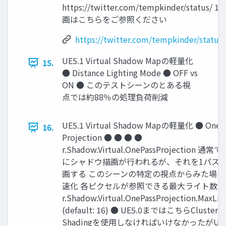
https://twitter.com/tempkinder/status/ 
画はこちらをご参照ください
https://twitter.com/tempkinder/statu
UE5.1 Virtual Shadow Mapの軽量化
15.
● Distance Lighting Mode ● OFF vs
ON ● このテストシーンのとある視
点では約88％の処理負荷削減
UE5.1 Virtual Shadow Mapの軽量化 ● Onep
16.
Projection ● ● ● ●
r.Shadow.Virtual.OnePassProjection 
にシャドウ描画が行われるが、それを1パス
画する このシーンの特定の視点からみた場合
速化 各ピクセルが参照できる最大ライト数 
r.Shadow.Virtual.OnePassProjection.MaxLig
(default: 16) ● UE5.0まではこちらClustered
Shadingを使用しなければいけなかったがUE5