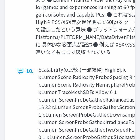
for games and experiences running at 60 fps 
gen consoles and capable PCs. ● これはScala
HighをPS5/XSX等次世代機にて60fpsをター
て設定したという意味 ● プラットフォーム個
Platforms/PLTFORM_NAME/DataDrivenPlatfor
に 具体的な変更点が記述 ● 例えば XSX/XS
違いなどもここで吸収されている
Scalabilityの比較 (一部抜粋) High Epic
10.
r.LumenScene.Radiosity.ProbeSpacing 8 4
r.LumenScene.Radiosity.HemisphereProbeR
r.Lumen.TraceMeshSDFs.Allow 0 1
r.Lumen.ScreenProbeGather.RadianceCache
16 32 r.Lumen.ScreenProbeGather.Screen
1 r.Lumen.ScreenProbeGather.DownsampleF
r.Lumen.ScreenProbeGather.IrradianceForm
r.Lumen.ScreenProbeGather.TwoSidedFolia
0 1 r.Lumen.ScreenProbeGather.StochasticI