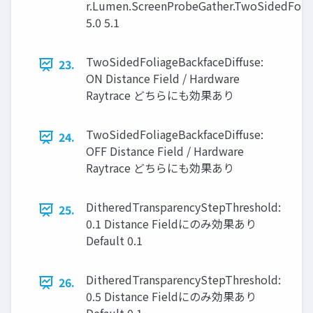
r.Lumen.ScreenProbeGather.TwoSidedFolia
5.0 5.1
TwoSidedFoliageBackfaceDiffuse:
23.
ON Distance Field / Hardware
Raytrace どちらにも効果あり
TwoSidedFoliageBackfaceDiffuse:
24.
OFF Distance Field / Hardware
Raytrace どちらにも効果あり
DitheredTransparencyStepThreshold:
25.
0.1 Distance Fieldにのみ効果あり
Default 0.1
DitheredTransparencyStepThreshold:
26.
0.5 Distance Fieldにのみ効果あり