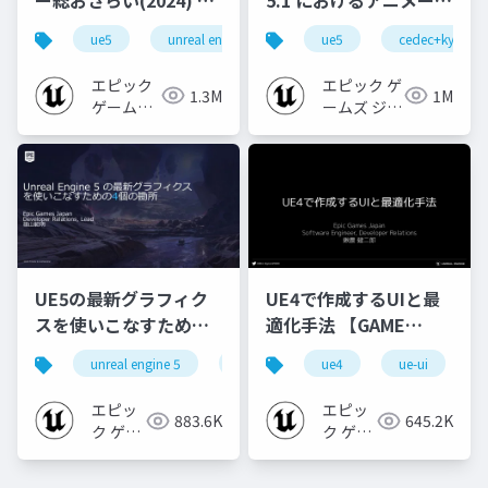
礎編！
ョンの新機能について
ue5
unreal engine
ue-rendering
ue5
cedec+kyushu
[CEDEC+KYUSHU
【CEDEC+KYUSHU
2024]
2022】
エピック
エピック ゲ
1.3M
1M
ゲームズ
ームズ ジャ
ジャパン
パン
UE5の最新グラフィク
UE4で作成するUIと最
スを使いこなすための4
適化手法 【GAME
個の勘所
CREATORS
unreal engine 5
ue5
cedec
ue4
ue-ui
cedec+kyushu
[CEDEC+KYUSHU
CONFERENCE '20】
2023]
エピッ
エピッ
883.6K
645.2K
ク ゲー
ク ゲー
ムズ ジ
ムズ ジ
ャパン
ャパン