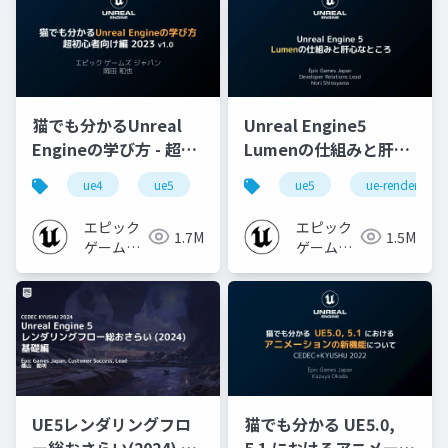
猫でも分かるUnreal
Unreal Engine5
Engineの学び方 - 超初
Lumenの仕組みと肝心
心者向け編 - 2023 v1.0
なところ
ue4
ue5
ue-beginner
ue5
ue-rendering
エピック
エピック
1.7M
1.5M
ゲームズ
ゲームズ
ジャパン
ジャパン
UE5レンダリングフロ
猫でも分かる UE5.0,
ー総おさらい(2024) 基
5.1 におけるアニメーシ