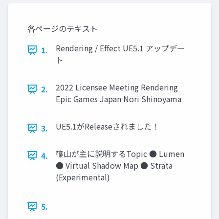
各ページのテキスト
Rendering / Effect UE5.1 アップデー
1.
ト
2022 Licensee Meeting Rendering
2.
Epic Games Japan Nori Shinoyama
UE5.1がReleaseされました！
3.
篠山が主に説明するTopic ● Lumen
4.
● Virtual Shadow Map ● Strata
(Experimental)
5.