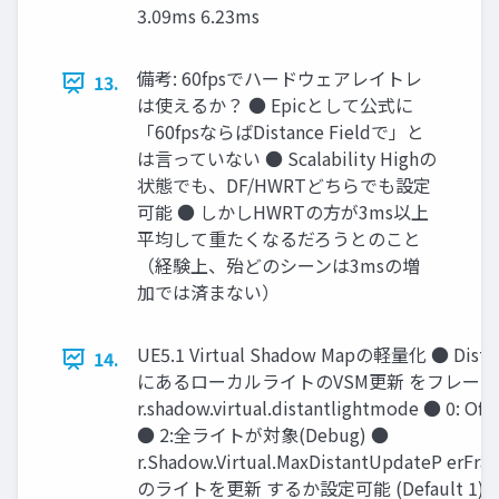
3.09ms 6.23ms
備考: 60fpsでハードウェアレイトレ
13.
は使えるか？ ● Epicとして公式に
「60fpsならばDistance Fieldで」と
は言っていない ● Scalability Highの
状態でも、DF/HWRTどちらでも設定
可能 ● しかしHWRTの方が3ms以上
平均して重たくなるだろうとのこと
（経験上、殆どのシーンは3msの増
加では済まない）
UE5.1 Virtual Shadow Mapの軽量化 ● Dista
14.
にあるローカルライトのVSM更新 をフレーム
r.shadow.virtual.distantlightmode ● 0
● 2:全ライトが対象(Debug) ●
r.Shadow.Virtual.MaxDistantUpdateP 
のライトを更新 するか設定可能 (Default 1)