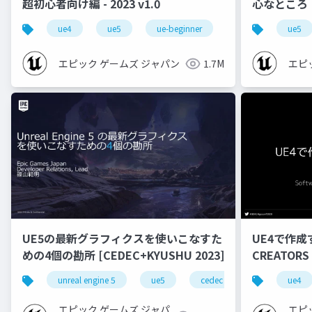
超初心者向け編 - 2023 v1.0
心なところ
ue4
ue5
ue-beginner
ue5
エピック ゲームズ ジャパン
1.7M
エピ
UE5の最新グラフィクスを使いこなすた
UE4で作成
めの4個の勘所 [CEDEC+KYUSHU 2023]
CREATORS
unreal engine 5
ue5
cedec
cedec+kyushu
ue4
エピック ゲームズ ジャパ
エピ