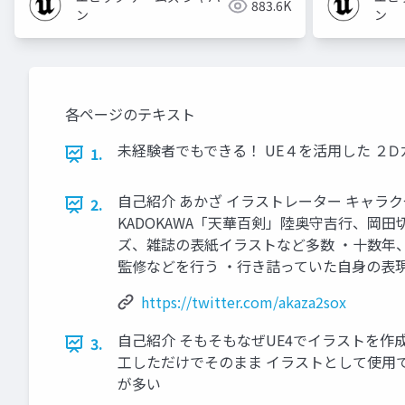
883.6K
ン
ン
各ページのテキスト
未経験者でもできる！ UE４を活用した ２Ⅾ
1.
自己紹介 あかざ イラストレーター キャラクターデザ
2.
KADOKAWA「天華百剣」陸奥守吉行、岡田切吉
ズ、雑誌の表紙イラストなど多数 ・十数年
監修などを行う ・行き詰っていた自身の表
https://twitter.com/akaza2sox
自己紹介 そもそもなぜUE4でイラストを作
3.
工しただけでそのまま イラストとして使用
が多い