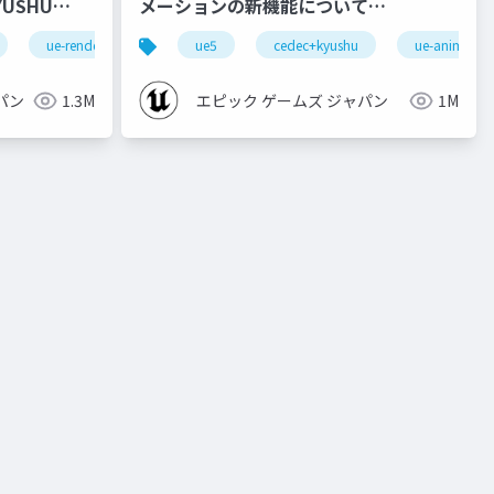
メーションの新機能について
【CEDEC+KYUSHU 2022】
ue-rendering
ue5
cedec+kyushu
ue-animatio
パン
1.3M
エピック ゲームズ ジャパン
1M