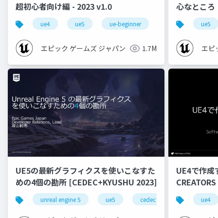
超初心者向け編 - 2023 v1.0
心なところ
ue4
ue5
ue-beginner
ue5
エピック ゲームズ ジャパン
1.7M
エピ
UE5の最新グラフィクスを使いこなすた
UE4で作成
めの4個の勘所 [CEDEC+KYUSHU 2023]
CREATORS
unreal engine 5
ue5
cedec
cedec+kyushu
ue4