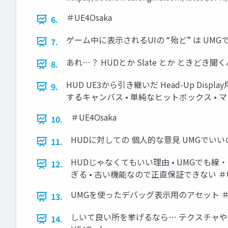
＃UE4Osaka
6.
ゲーム中に表示されるUIの “殆ど” は UMGで
7.
あれ…？ HUDとか Slate とか ときどき聞
8.
HUD UE3から引き継いだ Head-Up D
9.
するキャンバス • 単純なヒットボックス • マ
＃UE4Osaka
10.
HUDに対しての 個人的な意見 UMGでいいの
11.
HUDじゃなくてもいい理由 • UMGでも線・矩
12.
ぎる • 古い機能なので正直保証できない ＃UE
UMGを使ったデバッグ表示用のアセット ＃UE
13.
しいて良い所を挙げるなら… テクスチャやマテ
14.