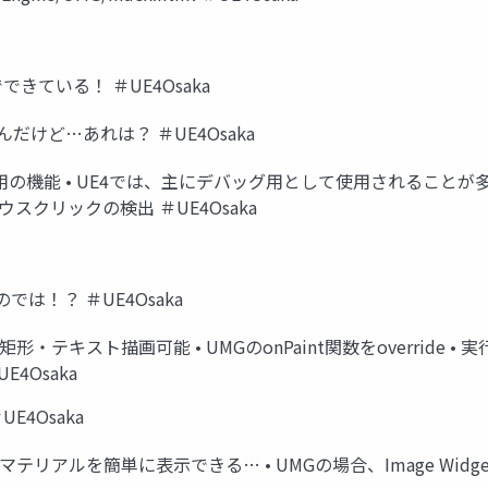
できている！ ＃UE4Osaka
くんだけど…あれは？ ＃UE4Osaka
isplay用の機能 • UE4では、主にデバッグ用として使用されるこ
ウスクリックの検出 ＃UE4Osaka
では！？ ＃UE4Osaka
形・テキスト描画可能 • UMGのonPaint関数をoverride
4Osaka
4Osaka
リアルを簡単に表示できる… • UMGの場合、Image Widg