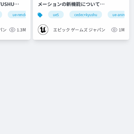
メーションの新機能について
【CEDEC+KYUSHU 2022】
ue-rendering
ue5
cedec+kyushu
ue-animatio
パン
1.3M
エピック ゲームズ ジャパン
1M