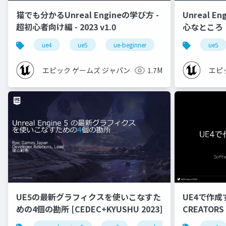
猫でも分かるUnreal Engineの学び方 -
Unreal E
超初心者向け編 - 2023 v1.0
心なところ
ue4
ue5
ue-beginner
ue5
エピック ゲームズ ジャパン
1.7M
エピ
UE5の最新グラフィクスを使いこなすた
UE4で作成
めの4個の勘所 [CEDEC+KYUSHU 2023]
CREATORS