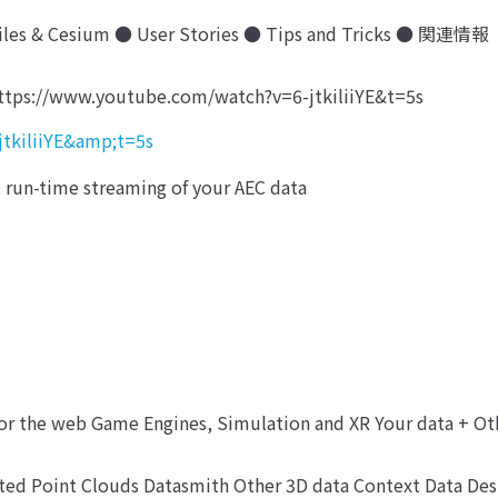
iles & Cesium ● User Stories ● Tips and Tricks ● 関連情報
https://www.youtube.com/watch?v=6-jtkiliiYE&t=5s
tkiliiYE&amp;t=5s
 run-time streaming of your AEC data
for the web Game Engines, Simulation and XR Your data + Ot
sted Point Clouds Datasmith Other 3D data Context Data Des