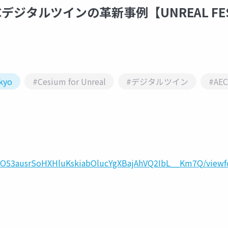
るAECデジタルツインの革新事例【UNREAL FE
okyo
#Cesium for Unreal
#デジタルツイン
#AEC
eq3O53ausrSoHXHluKskiabOlucYgXBajAhVQ2IbL__Km7Q/view