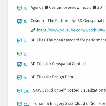
Agenda ● Cesium overview movie ● 3D T
4.
Cesium - The Platform for 3D Geospatial 
5.
https://www.youtube.com/watch?v=6-j
3D Tiles The open standard for performant
6.
7.
3D Tiles for Geospatial Context
8.
3D Tiles for Design Data
9.
SaaS Cloud or Self Hosted Visualization 
10.
Terrain & Imagery SaaS Cloud or Self Ho
11.