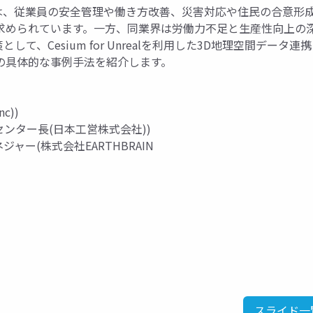
は、従業員の安全管理や働き方改善、災害対応や住民の合意形
求められています。一方、同業界は労働力不足と生産性向上の
、Cesium for Unrealを利用した3D地理空間データ連
の具体的な事例手法を紹介します。
nc))
ンター長(日本工営株式会社))
ャー(株式会社EARTHBRAIN
スライド一