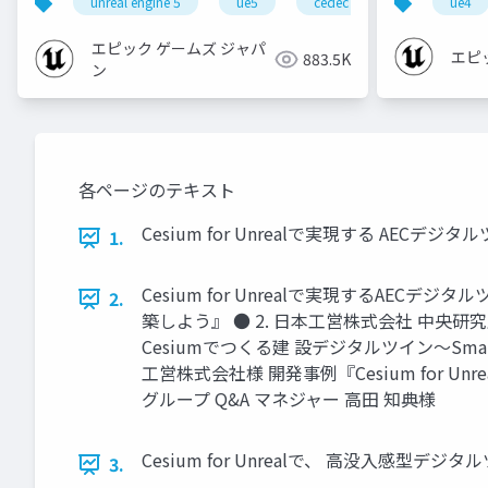
unreal engine 5
ue5
cedec
cedec+kyushu
ue4
エピック ゲームズ ジャパ
エピ
883.5K
ン
各ページのテキスト
Cesium for Unrealで実現する AECデジ
1.
Cesium for Unrealで実現するAECデジタル
2.
築しよう』 ● 2. 日本工営株式会社 中央研究所
Cesiumでつくる建 設デジタルツイン～Smart C
工営株式会社様 開発事例『Cesium for Unr
グループ Q&A マネジャー 高田 知典様
Cesium for Unrealで、 高没入感型デジタルツイ
3.