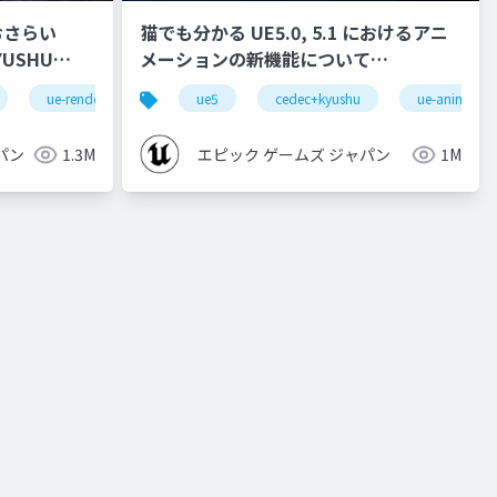
おさらい
猫でも分かる UE5.0, 5.1 におけるアニ
メーションの新機能について
【CEDEC+KYUSHU 2022】
ue-rendering
ue5
cedec+kyushu
ue-animatio
パン
1.3M
エピック ゲームズ ジャパン
1M