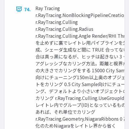
Ray Tracing
74.
r.RayTracing.NonBlockingPipelineCreation
r.RayTracing.Culling
r.RayTracing.Culling.Radius
r.RayTracing.Culling.Angle Render/RHI Thre
を止めずに裏でレイトレ用パイプラインを生
成、シェーダ生成など間に TRUE 合ってない
合は真っ黒になるが、ヒッチは起きない 3 一
アグレッシブなカリング方法。距離と視界か
の大きさでカリングをする 15000 City Sampl
向けにチューニング150m以上奥のオブジェ
トをカリング 0.5 City Sample向けにチュー
ング、デフォルトより小さいオブジェクトの
カリング r.RayTracing.Culling.UseGroupIds 
レイトレ内でグループ(ID)となっているもの
あれば、それ単位でカリング
r.RayTracing.Geometry.NiagaraRibbons 0 
化のためNiagaraをレイトレ界から省く