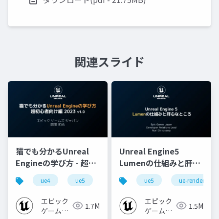
関連スライド
猫でも分かるUnreal
Unreal Engine5
Engineの学び方 - 超初
Lumenの仕組みと肝心
心者向け編 - 2023 v1.0
なところ
ue4
ue5
ue-beginner
ue5
ue-rendering
エピック
エピック
1.7M
1.5M
ゲームズ
ゲームズ