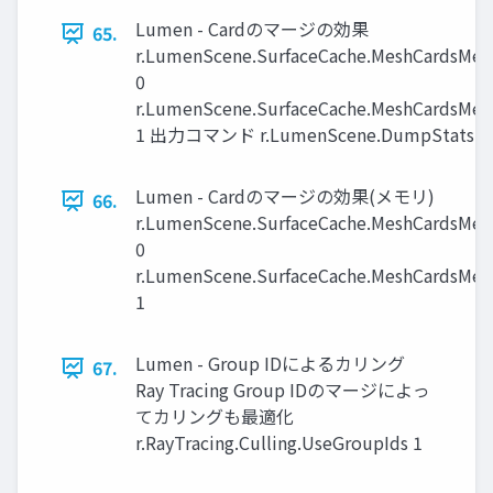
Lumen - Cardのマージの効果
65.
r.LumenScene.SurfaceCache.MeshCardsMe
0
r.LumenScene.SurfaceCache.MeshCardsMe
1 出力コマンド r.LumenScene.DumpStats 1
Lumen - Cardのマージの効果(メモリ)
66.
r.LumenScene.SurfaceCache.MeshCardsMe
0
r.LumenScene.SurfaceCache.MeshCardsMe
1
Lumen - Group IDによるカリング
67.
Ray Tracing Group IDのマージによっ
てカリングも最適化
r.RayTracing.Culling.UseGroupIds 1