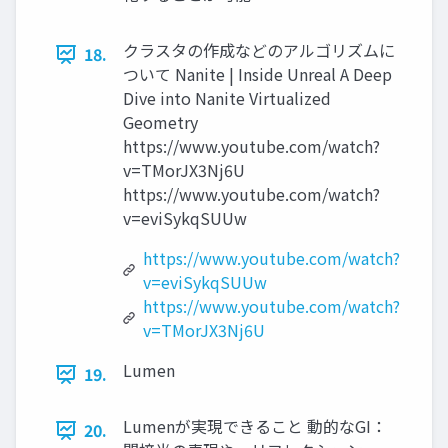
クラスタの作成などのアルゴリズムに
18.
ついて Nanite | Inside Unreal A Deep
Dive into Nanite Virtualized
Geometry
https://www.youtube.com/watch?
v=TMorJX3Nj6U
https://www.youtube.com/watch?
v=eviSykqSUUw
https://www.youtube.com/watch?
v=eviSykqSUUw
https://www.youtube.com/watch?
v=TMorJX3Nj6U
Lumen
19.
Lumenが実現できること 動的なGI：
20.