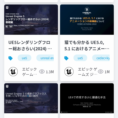
ジャパン
ジャパン
UE5レンダリングフロ
猫でも分かる UE5.0,
ー総おさらい(2024) 基
5.1 におけるアニメーシ
礎編！
ョンの新機能について
ue5
unreal engine
ue-rendering
ue5
cedec+kyushu
[CEDEC+KYUSHU
【CEDEC+KYUSHU
2024]
2022】
エピック
エピック ゲ
1.3M
1M
ゲームズ
ームズ ジャ
ジャパン
パン