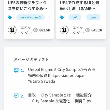
UE5の最新グラフィク
UE4で作成するUIと最
スを使いこなすための4
適化手法 【GAME
個の勘所
CREATORS
unreal engine 5
ue5
cedec
ue4
ue-ui
cedec+kyushu
[CEDEC+KYUSHU
CONFERENCE '20】
2023]
エピッ
エピッ
883.6K
645.2K
ク ゲー
ク ゲー
ムズ ジ
ムズ ジ
ャパン
ャパン
各ページのテキスト
Unreal Engine 5 City Sampleからみる
1.
描画の最適化 Epic Games Japan
Yutaro Sawada
目次 ・City Sampleとは ・機能紹介
2.
・City Sampleの最適化 ・開発Tips