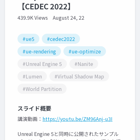
【CEDEC 2022】
439.9K Views
August 24, 22
#ue5
#cedec2022
#ue-rendering
#ue-optimize
#Unreal Engine 5
#Nanite
#Lumen
#Virtual Shadow Map
#World Partition
スライド概要
講演動画：
https://youtu.be/ZM96Anj-u3I
Unreal Engine 5と同時に公開されたサンプル