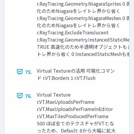
r.RayTracing.Geometry.NiagaraSprites 0 高
化のためNiagaraをレイトレ界から省く
r.RayTracing.Geometry.NiagaraMeshes 0 高
化のためNiagaraをレイトレ界から省く
r.RayTracing.ExcludeTranslucent
r.RayTracing.Geometry.InstancedStaticMes
TRUE 高速化のため半透明オブジェクトもレ
トレ界から省く 0 InstancedStaticMeshも省
Virtual Textureの活用 可視化コマン
75.
ド r.VT.Borders 1 r.VT.Flush
Virtual Texture
76.
r.VT.MaxUploadsPerFrame
r.VT.MaxUploadsPerFrameInEditor
r.VT.MaxTilesProducedPerFrame
500 ほぼ全てのテクスチャがVTとな
ったため、Default: 8から大幅に拡大