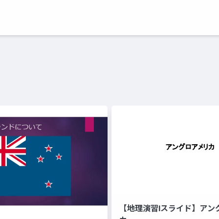
【地理演習Ⅰスライド】アン