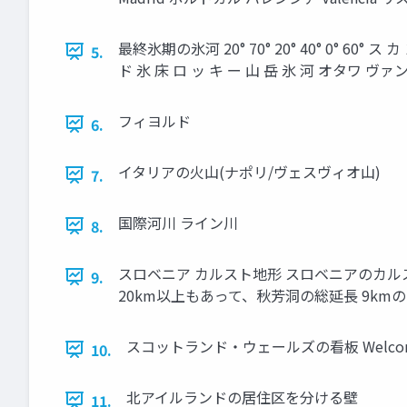
最終氷期の氷河 20° 70° 20° 40° 0° 60°
5.
ド 氷 床 ロ ッ キ ー 山 岳 氷 河 オタワ ヴァン
フィヨルド
6.
イタリアの火山(ナポリ/ヴェスヴィオ山)
7.
国際河川 ライン川
8.
スロベニア カルスト地形 スロベニアのカルス
9.
20km以上もあって、秋芳洞の総延長 9km
スコットランド・ウェールズの看板 Welcome to Scotla
10.
北アイルランドの居住区を分ける壁
11.