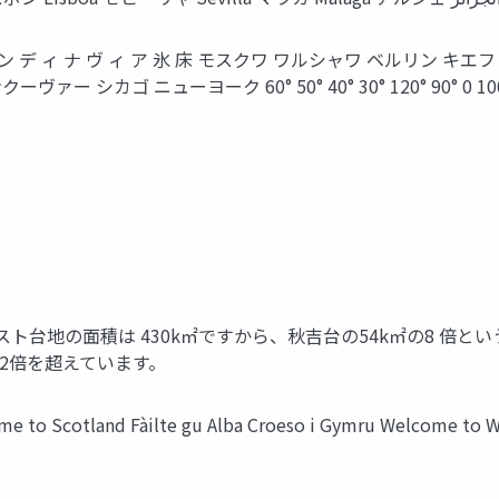
 ス カ ン デ ィ ナ ヴ ィ ア 氷 床 モスクワ ワルシャワ ベルリン キエフ
クーヴァー シカゴ ニューヨーク 60° 50° 40° 30° 120° 90° 
ト台地の面積は 430k㎡ですから、秋吉台の54k㎡の8 倍と
の2倍を超えています。
nd Fàilte gu Alba Croeso i Gymru Welcome to Wales