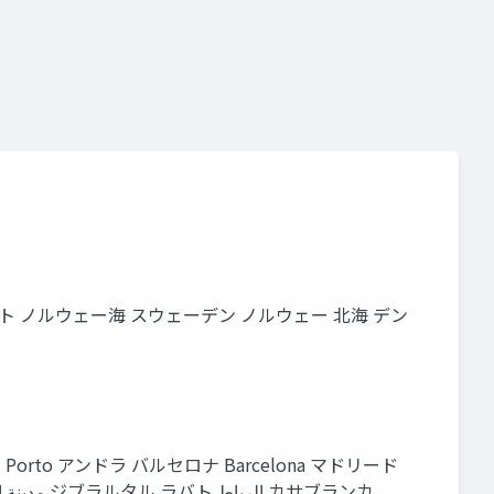
 ノルウェー海 スウェーデン ノルウェー 北海 デン
rto アンドラ バルセロナ Barcelona マドリード
Madrid ポルトガル バレンシア Valencia リスボン Lisboa セビーリャ Sevilla マラガ Malaga アルジェ مدينة الجزائر ジブラルタル ラバト الرباط カサブランカ