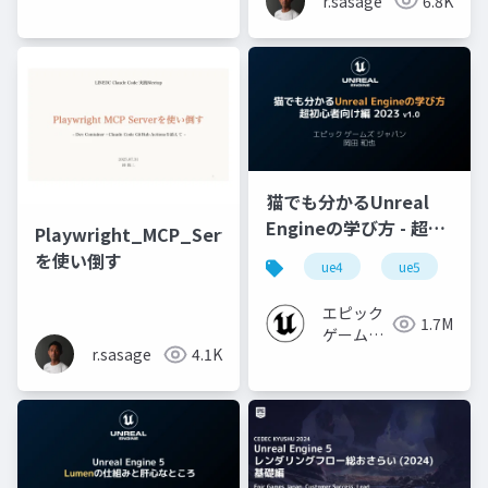
r.sasage
6.8K
猫でも分かるUnreal
Engineの学び方 - 超初
Playwright_MCP_Server
心者向け編 - 2023 v1.0
を使い倒す
ue4
ue5
u
エピック
1.7M
ゲームズ
r.sasage
4.1K
ジャパン