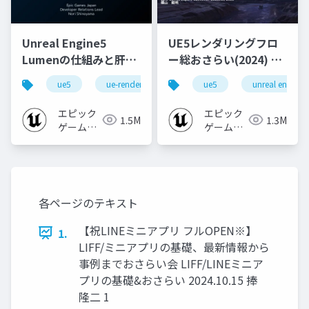
Unreal Engine5
UE5レンダリングフロ
Lumenの仕組みと肝心
ー総おさらい(2024) 基
なところ
礎編！
ue5
ue-rendering
ue-lumen
ue5
unreal engine
[CEDEC+KYUSHU
2024]
エピック
エピック
1.5M
1.3M
ゲームズ
ゲームズ
ジャパン
ジャパン
各ページのテキスト
【祝LINEミニアプリ フルOPEN※】
1.
LIFF/ミニアプリの基礎、最新情報から
事例までおさらい会 LIFF/LINEミニア
プリの基礎&おさらい 2024.10.15 捧
隆二 1