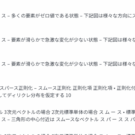
 パ ー ス – 多くの要素がゼロ値である状態 – 下記図は様々な方
 ム ー ス – 要素が滑らかで急激な変化が少ない状態 – 下記図
 ム ー ス – 要素が滑らかで急激な変化が少ない状態 – 下記図
– スパース正則化 – スムース正則化 正則化項 正則化項 • 正
してディリクレ分布を仮定する 10
トル 3次元ベクトルの場合 2次元標準単体の場合 ス ム ー ス • 
 – 三角形の中心付近は スムースなベクトル ス パ ー ス ス パ