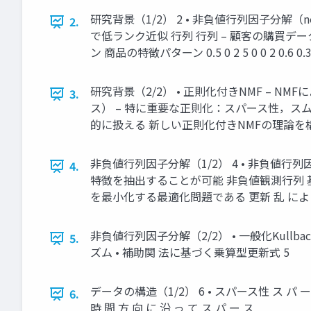
研究背景（1/2） 2 • 非負値行列因子分解（nonn
2.
で低ランク近似 行列 行列 – 顧客の購買データの適用例
ン 商品の特徴パターン 0.5 0 2 5 0 0 2 0.6 0.3 0 
研究背景（2/2） • 正則化付きNMF – 
3.
ス） – 特に重要な正則化：スパース性，ス
的に扱える 新しい正則化付きNMFの理論を構
非負値行列因子分解（1/2） 4 • 非負値行列因子分
4.
特徴を抽出することが可能 非負値観測行列 基
を最小化する最適化問題である 更新 乱 による
非負値行列因子分解（2/2） • 一般化Kullb
5.
ズム • 補助関 法に基づく乗算型更新式 5
データの構造（1/2） 6 • スパース性 ス
6.
時 間 方 向 に 沿 っ て ス パ ー ス