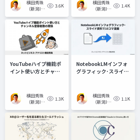
横田秀珠
横田秀珠
3.6K
1.4K
（新潟IT
（新潟IT
コンサル
コンサル
タント）
タント）
YouTubeハイプ機能ポ
NotebookLMインフォ
イント使い方とチャン
グラフィック･スライド
ネル登録者数の関係
資料で10コマ漫画
横田秀珠
横田秀珠
1.3K
1.1K
（新潟IT
（新潟IT
コンサル
コンサル
タント）
タント）