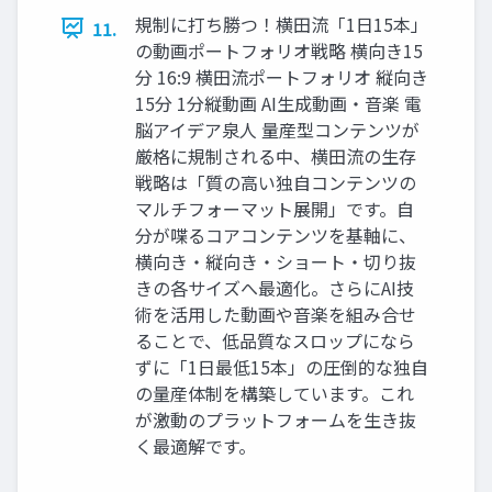
規制に打ち勝つ！横田流「1日15本」
11.
の動画ポートフォリオ戦略 横向き15
分 16:9 横田流ポートフォリオ 縦向き
15分 1分縦動画 AI生成動画・音楽 電
脳アイデア泉人 量産型コンテンツが
厳格に規制される中、横田流の生存
戦略は「質の高い独自コンテンツの
マルチフォーマット展開」です。自
分が喋るコアコンテンツを基軸に、
横向き・縦向き・ショート・切り抜
きの各サイズへ最適化。さらにAI技
術を活用した動画や音楽を組み合せ
ることで、低品質なスロップになら
ずに「1日最低15本」の圧倒的な独自
の量産体制を構築しています。これ
が激動のプラットフォームを生き抜
く最適解です。