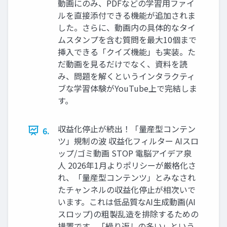
動画にのみ、PDFなどの学習用ファイ
ルを直接添付できる機能が追加されま
した。さらに、動画内の具体的なタイ
ムスタンプを含む質問を最大10個まで
挿入できる「クイズ機能」も実装。た
だ動画を見るだけでなく、資料を読
み、問題を解くというインタラクティ
ブな学習体験がYouTube上で完結しま
す。
収益化停止が続出！「量産型コンテン
6.
ツ」規制の波 収益化フィルター AIスロ
ップ/ゴミ動画 STOP 電脳アイデア泉
人 2026年1月よりポリシーが厳格化さ
れ、「量産型コンテンツ」とみなされ
たチャンネルの収益化停止が相次いで
います。これは低品質なAI生成動画(AI
スロップ)の粗製乱造を排除するための
措置です。「繰り返しの多い」という