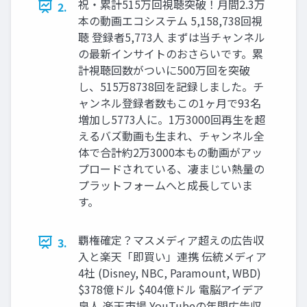
祝・累計515万回視聴突破！月間2.3万
2.
本の動画エコシステム 5,158,738回視
聴 登録者5,773人 まずは当チャンネル
の最新インサイトのおさらいです。累
計視聴回数がついに500万回を突破
し、515万8738回を記録しました。チ
ャンネル登録者数もこの1ヶ月で93名
増加し5773人に。1万3000回再生を超
えるバズ動画も生まれ、チャンネル全
体で合計約2万3000本もの動画がアッ
プロードされている、凄まじい熱量の
プラットフォームへと成長していま
す。
覇権確定？マスメディア超えの広告収
3.
入と楽天「即買い」連携 伝統メディア
4社 (Disney, NBC, Paramount, WBD)
$378億ドル $404億ドル 電脳アイデア
泉人 楽天市場 YouTubeの年間広告収