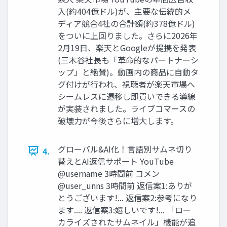
入(約404億ドル)が、主要な伝統的メ
ディア競合4社の合計額(約378億ドル)
をついに上回りました。さらに2026年
2月19日、楽天とGoogleが提携を発表
(三木谷社長も「革命的なパートナーシ
ップ」と絶賛)。動画内の商品に自動タ
グ付けが行われ、視聴者が楽天市場へ
シームレスに遷移し即買いできる導線
が実装されました。ライブコマースの
破壊力が今後さらに増大します。
グローバル&AI化！言語別サムネ切り
4.
替えとAI返信サポート YouTube
@username 3時間前 コメン
@user_unns 3時間前 返信案1:ありが
とうございます!... 返信案2:参考になり
ます.... 返信案3:嬉しいです!... 「ロー
カライズされたサムネイル」機能が追