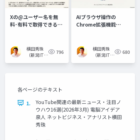
Xの@ユーザー名を無
AIブラウザ操作の
料･有料で取得できる
Chrome拡張機能
Handle Marketplace
｢Claude in Chrome｣
使い方
横田秀珠
横田秀珠
796
680
（新潟ITコ
（新潟ITコ
ンサルタン
ンサルタン
ト）
ト）
各ページのテキスト
YouTube関連の最新ニュース・注目ノ
1.
ウハウ16選(2026年3月) 電脳アイデア
泉人 ネットビジネス・アナリスト横田
秀珠