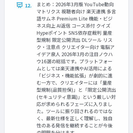
まとめ：2026年3月版 YouTube動向
12.
マトリクス 視聴者向け 楽天連携 多言
語サムネ Premium Lite 機能・ビジ
ネス向上 AI返信 コース添付 クイズ
Hypeポイント SNS依存症裁判 量産
型規制 限定公開流出 DLツール リス
ク・注意点 クリエイター向け 電脳ア
イデア泉人 2026年3月の注目ノウハ
ウ16選の総括です。プラットフォー
ムとしては楽天連携やAI活用による
「ビジネス・機能拡張」が劇的に進
む一方で、クリエイターには「量産
型規制(品質担保)」と「限定公開流出
(セキュリティ意識)」という厳しい対
応が求められるフェーズに入りまし
た。ツールに振り回されるのではな
く、最新仕様を正しく理解し、独自
性のある発信を継続することが今後
の明暗を分けます。