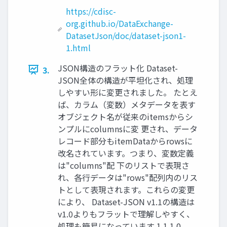
https://cdisc-
org.github.io/DataExchange-
DatasetJson/doc/dataset-json1-
1.html
JSON構造のフラット化 Dataset-
3.
JSON全体の構造が平坦化され、処理
しやすい形に変更されました。 たとえ
ば、カラム（変数）メタデータを表す
オブジェクト名が従来のitemsからシ
ンプルにcolumnsに変 更され、データ
レコード部分もitemDataからrowsに
改名されています。つまり、変数定義
は"columns"配 下のリストで表現さ
れ、各行データは"rows"配列内のリス
トとして表現されます。これらの変更
により、 Dataset-JSON v1.1の構造は
v1.0よりもフラットで理解しやすく、
処理も簡易になっています 1.1 1.0