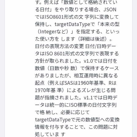
す。例えば「数値として格納されてい
る日付」をやり取りする場合、JSON
ではISO8601形式の文 字列に変換して
保持し、targetDataTypeで「本来の型
（Integerなど）」を指定する、といっ
た使い方を します（詳細は後述）。
日付の表現方法の変更 日付/日時デー
タはISO 8601形式の文字列で表現する
方針が取られました。v1.0では日付を
数値（日数や秒 数）で保持するケース
がありましたが、相互運用時に異なる
起点（例えばSASは1960年基準、Rは
1970年基 準）によるズレが生じる問
題が指摘されました。v1.1では日時デ
ータは統一的にISO標準の日付文字列
で格 納し、必要に応じて
targetDataTypeで元の数値型への変換
情報を付与することで、この問題に対
処していま す