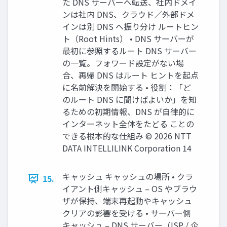
た DNS サーバーへ転送、社内ドメイ
ンは社内 DNS、クラウド／外部ドメ
インは別 DNS へ振り分け ルートヒン
ト（Root Hints） • DNS サーバーが
最初に参照するルート DNS サーバー
の一覧。フォワード設定がない場
合、再帰 DNS はルート ヒントを起点
に名前解決を開始する • 役割：「ど
のルート DNS に聞けばよいか」を知
るための初期情報、DNS が自律的に
インターネット全体をたどる ことの
できる根本的な仕組み © 2026 NTT
DATA INTELLILINK Corporation 14
キャッシュ キャッシュの場所 • クラ
15.
イアント側キャッシュ – OS やブラウ
ザが保持、端末再起動やキャッシュ
クリアの影響を受ける • サーバー側
キャッシュ – DNS サーバー（ISP / 企