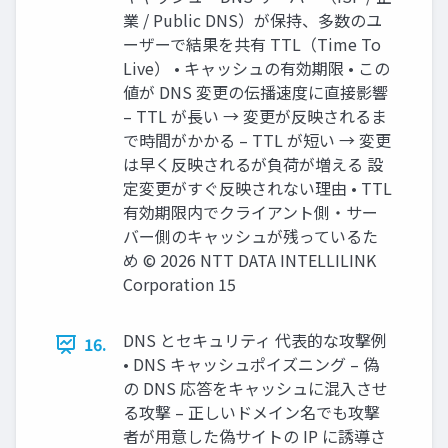
業 / Public DNS）が保持、多数のユ
ーザーで結果を共有 TTL（Time To
Live） • キャッシュの有効期限 • この
値が DNS 変更の伝播速度に直接影響
– TTL が長い → 変更が反映されるま
で時間がかかる – TTL が短い → 変更
は早く反映されるが負荷が増える 設
定変更がすぐ反映されない理由 • TTL
有効期限内でクライアント側・サー
バー側のキャッシュが残っているた
め © 2026 NTT DATA INTELLILINK
Corporation 15
DNS とセキュリティ 代表的な攻撃例
16.
• DNS キャッシュポイズニング – 偽
の DNS 応答をキャッシュに混入させ
る攻撃 – 正しいドメイン名でも攻撃
者が用意した偽サイトの IP に誘導さ