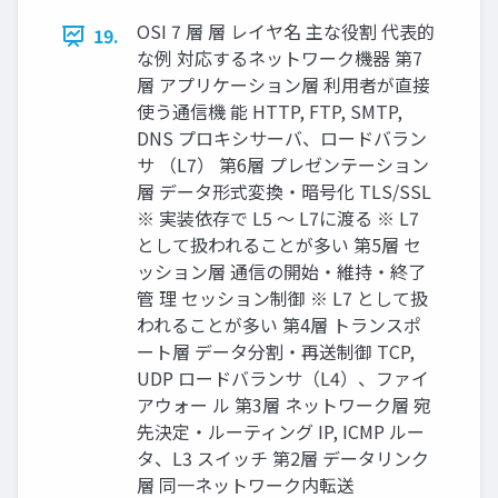
OSI 7 層 層 レイヤ名 主な役割 代表的
19.
な例 対応するネットワーク機器 第7
層 アプリケーション層 利用者が直接
使う通信機 能 HTTP, FTP, SMTP,
DNS プロキシサーバ、ロードバラン
サ （L7） 第6層 プレゼンテーション
層 データ形式変換・暗号化 TLS/SSL
※ 実装依存で L5 〜 L7に渡る ※ L7
として扱われることが多い 第5層 セ
ッション層 通信の開始・維持・終了
管 理 セッション制御 ※ L7 として扱
われることが多い 第4層 トランスポ
ート層 データ分割・再送制御 TCP,
UDP ロードバランサ（L4）、ファイ
アウォー ル 第3層 ネットワーク層 宛
先決定・ルーティング IP, ICMP ルー
タ、L3 スイッチ 第2層 データリンク
層 同一ネットワーク内転送