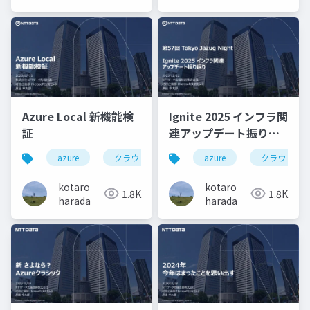
Azure Local 新機能検
Ignite 2025 インフラ関
証
連アップデート振り返
り
azure
クラウド
ハイブリッド
azure
クラウド
vm管理
kotaro
kotaro
1.8K
1.8K
harada
harada