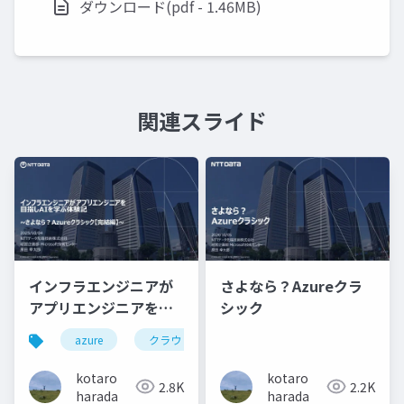
ダウンロード(pdf - 1.46MB)
関連スライド
インフラエンジニアが
さよなら？Azureクラ
アプリエンジニアを目
シック
指しAIを学ぶ体験記 ~
azure
クラウド
ai
さよなら？Azureクラ
シック【完結編】~
kotaro
kotaro
2.8K
2.2K
harada
harada