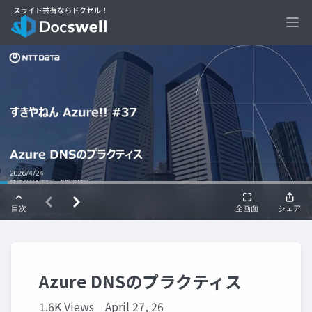
Ope
Azure DNSのプラクティス
1.6K Views
April 27, 26