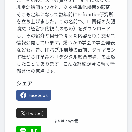
た。その後、大学教員を5年。定年になって、
非常勤講師を少々と、ある標準化機関の顧問。
そこも定年になって数年前にB-frontier研究所
を立ち上げました。この名前で、IT関係の英語
論文（経営学的視点のもの）をダウンロード
し、その紹介と自分で考えた内容を取り交ぜて
情報公開しています。幾つかの学会で学会発表
なども。昔、ITバブル崩壊の直前、ダイヤモン
ド社からIT革命本「デジタル融合市場」を出版
したこともあります。こんな経験が今に続く情
報発信の原点です。
シェア
Facebook
(Twitter)
またはPlayer版
LINE