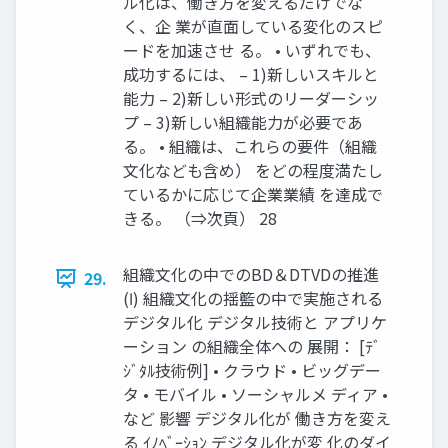
ル化は、働き方を変えるだけでな
く、企 業が直面している変化のスピ
ードを加速させ る。 • いずれでも、
成功するには、 – 1)新しいスキルと
能力 – 2)新しい形式のリーダーシッ
プ – 3)新しい組織能力が必要であ
る。 • 組織は、これらの要件（組織
文化なども含め） をどの程度満たし
ているかに応じて企業業績 を達成で
きる。 （⇒次頁） 28
組織文化の中でのBD＆DTVDの推進
29.
(Ⅰ) 組織文化の揺籃の中で実施される
デジタル化 デジタル技術と アプリケ
ーション の組織全体への 展開： [ﾃﾞ
ｼﾞﾀﾙ技術例] • クラウド • ビッグデー
タ • モバイル • ソーシャルメ ディア •
など 影響 デジタル化が 働き方を変え
る ｲﾉﾍﾞｰｼｮﾝ デジタル化が変 化のダイ