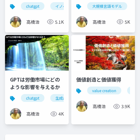
chatgpt
イノベーション
大規模言語モデル
ヘルスケア
新サ
高橋浩
5.1K
高橋浩
5K
GPTは労働市場にどの
価値創造と価値獲得
ような影響を与えるか
value creation
valu
chatgpt
生成aiツール
生産性向上
生成a
高橋浩
3.9K
高橋浩
4K