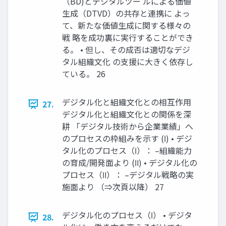
（BD)とデジタルツー ルによる価値
生成（DTVD）の共存と連携に よっ
て、新たな価値生成に関する様々の
戦 略を成功裏に実行することができ
る。 • 但し、その成否は適切なデジ
タル組織文化 の支援に大きく依存し
ている。 26
デジタル化と組織文化との相互作用
27.
デジタル化と組織文化との関係を深
耕 「デジタル技術から企業業績」へ
のプロセスの枠組みを示す (Ⅰ) • デジ
タル化のプロセス（Ⅰ）： –組織能力
の育成/開発面より (Ⅱ) • デジタル化の
プロセス（Ⅱ）： –デジタル戦略の実
施面より （⇒次頁以降） 27
デジタル化のプロセス（Ⅰ） • デジタ
28.