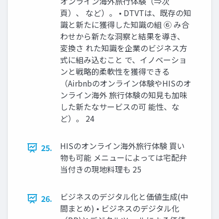
オンライン海外旅行体験（⇒次
頁）、 など）。 • DTVTは、既存の知
識と新たに獲得した知識の組 ⑥ み合
わせから新たな洞察と結果を導き、
変換さ れた知識を企業のビジネス方
式に組み込むこと で、イノベーショ
ンと戦略的柔軟性を獲得できる
（Airbnbのオンライン体験やHISのオ
ンライン海外 旅行体験の知見も加味
した新たなサービスの可 能性、な
ど）。 24
HISのオンライン海外旅行体験 買い
25.
物も可能 メニューによっては宅配弁
当付きの現地料理も 25
ビジネスのデジタル化と価値生成(中
26.
間まとめ) • ビジネスのデジタル化