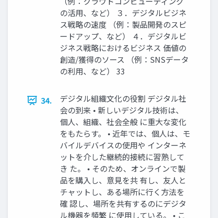
（例：クラウドコンピューティング
の活用、など） ３．デジタルビジネ
ス戦略の速度 （例：製品開発のスピ
ードアップ、など） ４．デジタルビ
ジネス戦略におけるビジネス 価値の
創造/獲得のソース （例：SNSデータ
の利用、など） 33
デジタル組織文化の役割 デジタル社
34.
会の到来 • 新しいデジタル技術は、
個人、組織、社会全般 に重大な変化
をもたらす。 • 近年では、個人は、モ
バイルデバイスの使用や インターネ
ットを介した継続的接続に習熟して
き た。 • そのため、オンラインで製
品を購入し、意見を共 有し、友人と
チャットし、ある場所に行く方法を
確 認し、場所を共有するのにデジタ
ル機器を頻繁 に使用している。 • こ