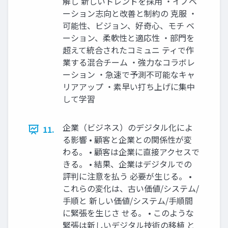
解し 新しいトレンドを採用 ・イノベ
ーション志向と改善と制約の 克服 ・
可能性、ビジョン、好奇心、モチ ベ
ーション、柔軟性と適応性 ・部門を
超えて統合されたコミュニ ティで作
業する混合チーム ・強力なコラボレ
ーション ・急速で予測不可能なキャ
リアアップ ・素早い打ち上げに集中
して学習
企業（ビジネス）のデジタル化によ
11.
る影響 • 顧客と企業との関係性が変
わる。 • 顧客は企業に直接アクセスで
きる。 • 結果、企業はデジタルでの
評判に注意を払う 必要が生じる。 •
これらの変化は、古い価値/システム/
手順と 新しい価値/システム/手順間
に緊張を生じさ せる。 • このような
緊張は新しいデジタル技術の移植 と