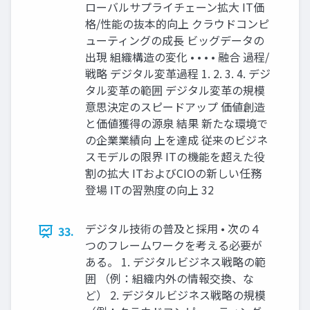
ローバルサプライチェーン拡大 IT価
格/性能の抜本的向上 クラウドコンピ
ューティングの成長 ビッグデータの
出現 組織構造の変化 • • • • 融合 過程/
戦略 デジタル変革過程 1. 2. 3. 4. デジ
タル変革の範囲 デジタル変革の規模
意思決定のスピードアップ 価値創造
と価値獲得の源泉 結果 新たな環境で
の企業業績向 上を達成 従来のビジネ
スモデルの限界 ITの機能を超えた役
割の拡大 ITおよびCIOの新しい任務
登場 ITの習熟度の向上 32
デジタル技術の普及と採用 • 次の４
33.
つのフレームワークを考える必要が
ある。 1. デジタルビジネス戦略の範
囲 （例：組織内外の情報交換、な
ど） 2. デジタルビジネス戦略の規模