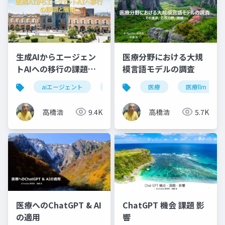
生成AIからエージェン
医療分野における大規
トAIへの移行の課題と
模言語モデルの調査
展望
aiエージェント
エージェントai
医療
自律性
医療llm
ガ
高橋浩
9.4K
高橋浩
5.7K
医療へのChatGPT & AI
ChatGPT 機会 課題 影
の適用
響