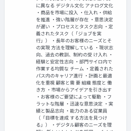
に異なる デジタル文化 アナログ文化
・商品を市場に投入 ・仕入れ・供給
を推進 ・強い階層が存在 ・意思決定
が遅い ・プロセスとタスク志向 ・定
義されたタスク（「ジョブを実
行」） ・長年のお客様のニーズとそ
の実現 方法を理解している ・現状志
向、過去の教訓、制約の受 け入れ ・
経験と安定性志向 ・部門サイロ内で
作業する均質な チーム ・定義された
パス内のキャリア進行 ・計画と最適
化を重視 顧客と需 要 組織 態度と 働
き方 ・市場からアイデアを引き出す
・お客様のご要望によって駆動 ・フ
ラットな階層 ・迅速な意思決定 ・実
績と製品志向 ・能力のある従業員
（「目標を達成 する方法を見つけ
る」） ・デジタル顧客のニーズを理