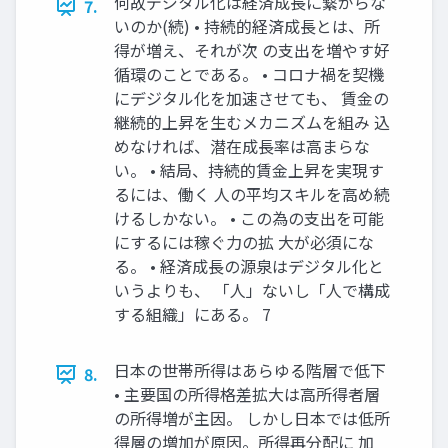
何故デジタル化は経済成長に繋がらな
7.
いのか(続) • 持続的経済成長とは、所
得が増え、それが次 の支出を増やす好
循環のことである。 • コロナ禍を契機
にデジタル化を加速させても、 賃金の
継続的上昇を生むメカニズムを組み 込
めなければ、潜在成長率は高まらな
い。 • 結局、持続的賃金上昇を実現す
るには、働く 人の平均スキルを高め続
けるしかない。 • この為の支出を可能
にするには稼ぐ力の拡 大が必須にな
る。 • 経済成長の源泉はデジタル化と
いうよりも、 「人」ないし「人で構成
する組織」にある。 7
日本の世帯所得はあらゆる階層で低下
8.
• 主要国の所得格差拡大は高所得者層
の所得増が主因。 しかし日本では低所
得層の増加が原因。所得再分配に 加