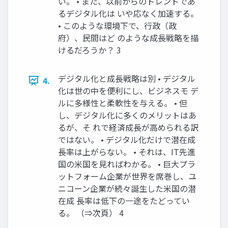
い。 • また、以前からのトレンドであ
るデジタル化は いや応なく加速する。
• このような環境下で、行政（政
府）、民間はど のような成長戦略を描
けるだろうか？ 3
デジタル化と成長戦略は別 • デジタル
4.
化は世の中を便利にし、ビジネスモ デ
ルに多様性と柔軟性を与える。 • 但
し、デジタル化に多くのメリットはあ
るが、そ れで経済成長が高められる訳
ではない。 • デジタル化だけで潜在成
長率は上がらない。 • それは、IT先進
国の米国を見ればわかる。 • 巨大プラ
ットフォーム企業が世界を席巻し、ユ
ニコーン企業が続々誕生した米国の潜
在成 長率は低下の一途をたどってい
る。 （⇒次頁） 4