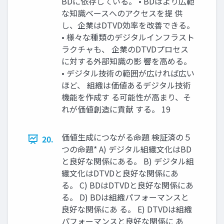
BDに依存している。 • BDはより広範
な知識ベースへのアクセスを提 供
し、企業はDTVD効率を改善できる。
• 様々な種類のデジタルインフラスト
ラクチャも、 企業のDTVDプロセス
に対する外部知識の影 響を高める。
• デジタル技術の範囲が広ければ広い
ほど、 組織は価値あるデジタル技術
機能を作成す る可能性が高まり、そ
れが価値創造に貢献 する。 19
価値生成につながる命題 検証済の５
20.
つの命題* A) デジタル組織文化はBD
と良好な関係にある。 B) デジタル組
織文化はDTVDと良好な関係にあ
る。 C) BDはDTVDと良好な関係にあ
る。 D) BDは組織パフォーマンスと
良好な関係にあ る。 E) DTVDは組織
パフォーマンスと良好な関係に あ