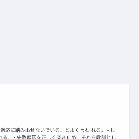
化
b2b業界
価値創造と価値獲得のバランス
の適応に踏み出せないでいる、とよく言わ れる。 • し
る。 • 失敗原因を正しく突き止め、それを教訓とし