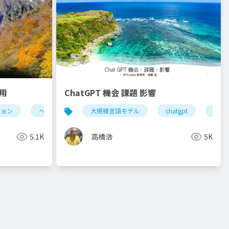
適用
ChatGPT 機会 課題 影響
ション
ヘルスケア
大規模言語モデル
新サービス開発
組織変革
chatgpt
生成a
5.1K
高橋浩
5K