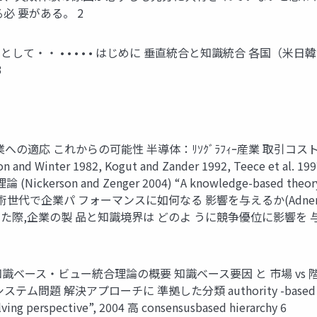
必 要がある。 2
して・・ • • • • • はじめに 垂直統合と知識統合 各国（米
3
 これからの可能性 半導体：ﾘｿｸﾞﾗﾌｨｰ産業 取引コスト経済 学(Willi
and Winter 1982, Kogut and Zander 1992, Teece et al
rson and Zenger 2004) “A knowledge-based th
で企業パ フォーマンスに如何なる 影響を与えるか(Adner and 
際,企業の製 品と知識境界は どのよ うに競争優位に影響を 与えるか(Ka
ベース・ビュー統合理論の概要 知識ベース要因 と 市場 vs 階層要
テム問題 解決アプローチに 準拠した分類 authority -based hierarch
ving perspective”, 2004 高 consensusbased hierarchy 6