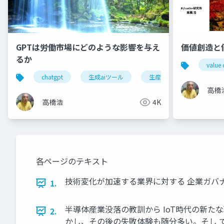
GPTは労働市場にどのような影響を与え
価値創造と
るか
value 
chatgpt
生成aiツール
生産性向上
生成a
高橋
高橋浩
4K
各ページのテキスト
技術変化が加速する業界に対する 企業ガバナ
1.
半導体産業没落の教訓から IoT時代の新たな
2.
かし、その後の失敗体験も随分多い。そし 