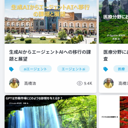
生成AIからエージェントAIへの移行の課
医療分野に
題と展望
査
aiエージェント
エージェントai
自律性
医療
ガ
高橋浩
9.4K
高橋