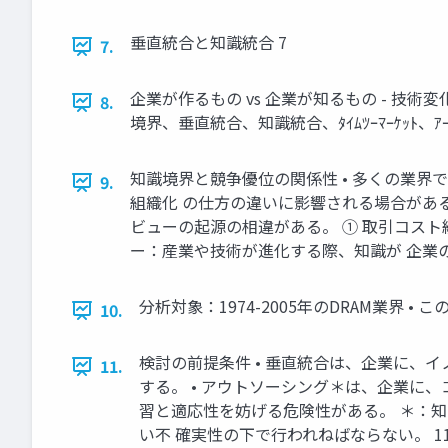
垂直統合と知識統合 7
7.
企業が作るもの vs 企業が知るもの - 技術変化
8.
境界、垂直統合、知識統合、ﾀｲﾑﾂｰﾏｰｹｯﾄ、ｱｰｷﾃｸ
知識境界と競争優位の関係性 • 多くの業界
9.
組織化 の仕方の違いに影響される場合がある
ビューの起源の相違がある。 ① 取引コス
ー：産業や技術が進化する際、知識が 企業
分析対象：1974-2005年のDRAM業界 •
10.
検討の前提条件 • 垂直統合は、企業に、
11.
する。 • アウトソーシング＊は、企業に
習と適応性を妨げる危険性がある。 ＊：知
い不 確実性の下で行われねばならない。 1