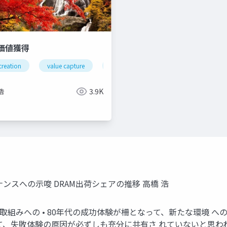
価値獲得
creation
value capture
オープンイノベーション
デジタル
iの今後
llm
浩
3.9K
ンスへの示唆 DRAM出荷シェアの推移 高橋 浩
取組みへの • 80年代の成功体験が柵となって、新たな環境 へ
て、失敗体験の原因が必ずしも充分に共有さ れていないと思われ