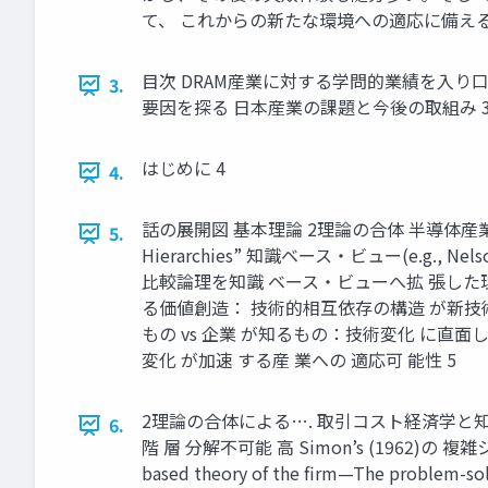
て、 これからの新たな環境への適応に備える
目次 DRAM産業に対する学問的業績を入り口と
3.
要因を探る 日本産業の課題と今後の取組み 
はじめに 4
4.
話の展開図 基本理論 2理論の合体 半導体産業への適応
5.
Hierarchies” 知識ベース・ビュー(e.g., Nelson 
比較論理を知識 ベース・ビューへ拡 張した理論 (Nicke
る価値創造： 技術的相互依存の構造 が新技術世代
もの vs 企業 が知るもの：技術変化 に直面した
変化 が加速 する産 業への 適応可 能性 5
2理論の合体による…. 取引コスト経済学と知識
6.
階 層 分解不可能 高 Simon’s (1962)の 複雑シス
based theory of the firm—The problem-sol