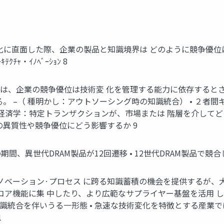
に直面した際、企業の製品と知識境界は どのように競争優位に影響を与えるか
ﾁｬ・ｲﾉﾍﾞｰｼｮﾝ 8
では、企業の競争優位は技術変 化を管理する能力に依存するとさ
。 –（ 種明かし：アウトソーシング時の知識統合） • ２者
ト経済学：特定トランザクションが、市場または 階層を介してど
の異質性や競争優位にどう影響するか 9
 この期間、異世代DRAM製品が12回遷移 • 12世代DRAM製品で競合
イノベーション·プロセス に跨る知識蓄積の機会を提供するが、
、コア機能に集 中したり、より広範なサプライヤー基盤を活用 
識統合を伴いうる一形態 • 急速な技術変化を特徴とする産業で
1