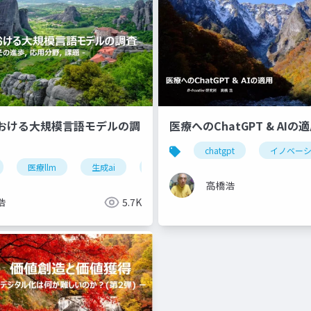
おける大規模言語モデルの調
医療へのChatGPT & AIの
chatgpt
イノベー
バナンス
医療llm
エージェント介入
生成ai
医師免許試験
リスク
デジタル化
高橋浩
浩
5.7K