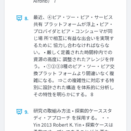
Airbnb） 7
最近、④ピア・ツー・ピア・サービス
8.
共有 プラットフォームが浮上 • ピア・
プロバイダとピア・コンシューマが同
じ場 所で相互に有益な出会いを実現す
るために 協力し合わなければならな
い。 • 厳しく定義された時間枠内での
資源の高度に 調整されたアレンジを伴
う。 • ①②③3種のピア・ツー・ピア交
換プラット フォームより間違いなく複
雑になる。 ⇒この複雑性に対応する特
別に設計された構造 を体系的に分析し
その特性を明らかにする。 8
研究の取組み方法 • 探索的ケーススタ
9.
ディ・アプローチ を採用する。 ・・
Yin 2013 Robert K. Yin • 探索ケースは