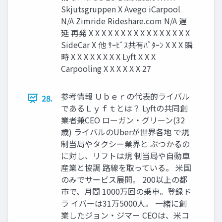
Skjutsgruppen X Avego iCarpool
N/A Zimride Rideshare.com N/A 遅
延 再発 X X X X X X X X X X X X X X X X
SideCar X 他 ｻｰﾋﾞｽ共有ﾊﾟﾀｰﾝ X X X 瞬
時 X X X X X X X X Lyft X X X
Carpooling X X X X X X 27
参考情報 Ｕｂｅｒの代表的ライバル
28.
であるＬｙｆｔとは？ Lyftの共同創
業者兼CEO ローガン・グリーン(32
歳) ライバルのUberが世界各地 で規
制当局やタクシー業界と ぶつかるの
に対し、リフトは規 制当局や自動車
産業と協調 路線を取っている。 米国
のみでサービス展開。 200以上の都
市で、月間 1000万回の乗車。登録ド
ラ イバーは31万5000人。 一緒に創
業したジョン・ジマー CEOは、米コ