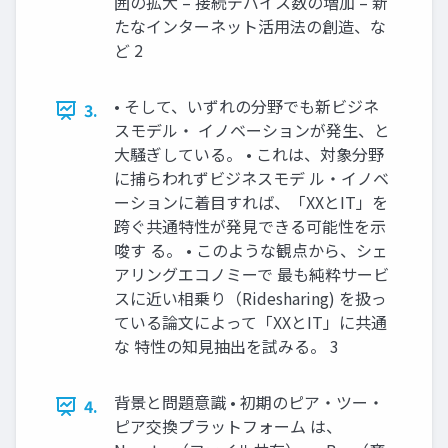
囲の拡大 – 接続デバイス数の増加 – 新
たなインターネット活用法の創造、な
ど 2
• そして、いずれの分野でも新ビジネ
3.
スモデル・ イノベーションが発生、と
大騒ぎしている。 • これは、対象分野
に捕らわれずビジネスモデ ル・イノベ
ーションに着目すれば、「XXとIT」を
跨ぐ共通特性が発見できる可能性を示
唆す る。 • このような観点から、シェ
アリングエコノミーで 最も純粋サービ
スに近い相乗り（Ridesharing) を扱っ
ている論文によって「XXとIT」に共通
な 特性の知見抽出を試みる。 3
背景と問題意識 • 初期のピア・ツー・
4.
ピア交換プラットフォーム は、