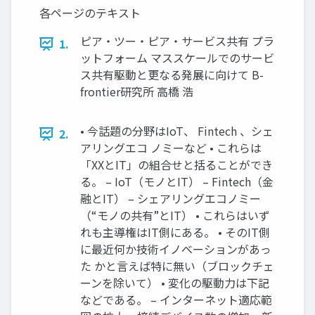
各ページのテキスト
ピア・ツー・ピア・サービス共有 プラ
1.
ットフォーム マススケールでのサービ
ス共有駆動と更なる発展に向けて B-
frontier研究所 高橋 浩
• 今話題の分野はIoT、 Fintech 、シェ
2.
アリングエコ ノミーなど • これらは
「XXとIT」の組合せと括ることができ
る。 – IoT（モノとIT） – Fintech（金
融とIT） – シェアリングエコノミー
（“モノの共有”とIT） • これらはいず
れも主導権はIT側にある。 • そのIT側
に最近何か技術イノベーションがあっ
た かと言えば特に無い（ブロックチェ
ーンを除いて） • 変化の駆動力は下記
などである。 – インターネット適応範