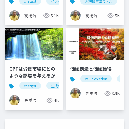
chatgpt
イノベーション
大規模言語モデル
ヘルスケア
新サ
高橋浩
5.1K
高橋浩
5K
GPTは労働市場にどの
価値創造と価値獲得
ような影響を与えるか
value creation
valu
chatgpt
生成aiツール
生産性向上
生成a
高橋浩
3.9K
高橋浩
4K