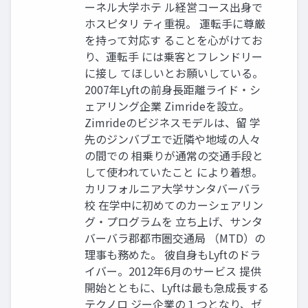
ーネル大学ホテ ル経営コース出身で
ホスピタリ ティ重視。 運転手に尊厳
を持って対応す ることを心がけてお
り、運転手 には乗客とフレンドリー
に接し てほしいとお願いしている。
2007年Lyftの前身長距離ライド・シ
ェアリング企業 Zimrideを設立。
Zimrideのビジネスモデルは、留 学
先のジンバブエで近隣や地域の人々
の間での 相乗りが通常の交通手段と
して使われていたこと により着想。
カリフォルニア大学サンタバーバラ
校 在学中に初めてのカーシェアリン
グ・プログラムを 立ち上げ、サンタ
バーバラ郡都市圏交通局 （MTD）の
理事も務めた。 彼自身もLyftのドラ
イバー。2012年6月のサービス 提供
開始とともに、Lyftは最も急成長する
テクノロ ジー企業の１つとなり、ゼ