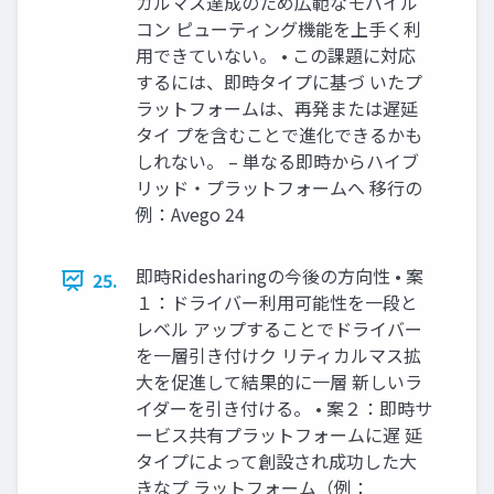
カルマス達成のため広範なモバイル
コン ピューティング機能を上手く利
用できていない。 • この課題に対応
するには、即時タイプに基づ いたプ
ラットフォームは、再発または遅延
タイ プを含むことで進化できるかも
しれない。 – 単なる即時からハイブ
リッド・プラットフォームへ 移行の
例：Avego 24
即時Ridesharingの今後の方向性 • 案
25.
１：ドライバー利用可能性を一段と
レベル アップすることでドライバー
を一層引き付けク リティカルマス拡
大を促進して結果的に一層 新しいラ
イダーを引き付ける。 • 案２：即時サ
ービス共有プラットフォームに遅 延
タイプによって創設され成功した大
きなプ ラットフォーム（例：