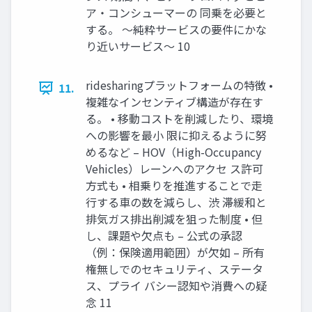
ア・コンシューマーの 同乗を必要と
する。 ～純粋サービスの要件にかな
り近いサービス～ 10
ridesharingプラットフォームの特徴 •
11.
複雑なインセンティブ構造が存在す
る。 • 移動コストを削減したり、環境
への影響を最小 限に抑えるように努
めるなど – HOV（High-Occupancy
Vehicles）レーンへのアクセ ス許可
方式も • 相乗りを推進することで走
行する車の数を減らし、渋 滞緩和と
排気ガス排出削減を狙った制度 • 但
し、課題や欠点も – 公式の承認
（例：保険適用範囲）が欠如 – 所有
権無しでのセキュリティ、ステータ
ス、プライ バシー認知や消費への疑
念 11