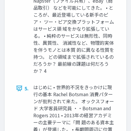
Napster（ファイル共有）、eBay（商
品取引） などを可能にしてきた。 • と
ころが、最近登場している新手のピ
ア・ ツー・ピア交換プラットフォーム
はサービス領 域をかなり拡張してい
る。 • 純粋のサービスは無形性、同時
性、異質性、 消滅性など、物理的実体
を伴うモノとは本質 的に異なる性質を
持つ。 どの領域まで拡張されているの
だろうか？ 最前線の課題は何だろう
か？ 4
はじめに • 世界的不況をきっかけに現
5.
行の基本 Rachel Botsman 消費パター
ンが批判されて来た。 オックスフォー
ド 大学客員研究員 ・・Botsman and
Rogers 2011 • 2013年の経営アカデミ
ーの主要テーマに「問 題のある資本主
義」が登場した。 • 長期間周辺に位置