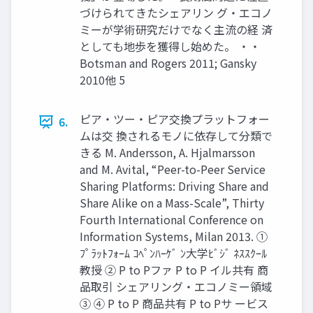
づけられてきたシェアリン グ・エコノ
ミーが学術研究だけでなく主流の経 済
としても地歩を獲得し始めた。 ・・
Botsman and Rogers 2011; Gansky
2010他 5
ピア・ツー・ピア交換プラットフォー
6.
ムは交 換されるモノに依存して分類で
きる M. Andersson, A. Hjalmarsson
and M. Avital, “Peer-to-Peer Service
Sharing Platforms: Driving Share and
Share Alike on a Mass-Scale”, Thirty
Fourth International Conference on
Information Systems, Milan 2013. ①
ﾌﾟﾗｯﾄﾌｫｰﾑ ｺﾍﾟﾝﾊｰｹﾞ ﾝ大学ﾋﾞｼﾞ ﾈｽｽｸｰﾙ
教授 ② P to Pファ P to P イル共有 商
品取引 シェアリング・エコノミー領域
③ ④ P to P 商品共有 P to Pサ ービス