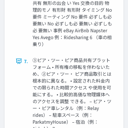
共有 無形の出会 い Yes 交換の目的 物
理的モノ 有形財 有形財 タイミング No
要件 ミーティング No 要件 必ずしも必
要無い No 必ずしも必 要無い 必ずしも
必 要無い 事例 eBay AirBnb Napster
Yes Avego 例：Ridesharing 6 （車の相
乗り）
③ピア・ツー・ピア商品共有プラット
7.
フォーム • 所有権の移転を伴わないた
め、②ピア・ツー・ ピア商品取引とは
根本的に異なる。 • 設定された料金内
での限られた時間アクセス や使用を可
能にする。 • 比較的高価な物理媒体へ
のアクセスを調整 できる。 – ピア・ツ
ー・ピア車レンタル（例：Relay
rides） – 駐車スペース（例：
ParkatmyHouse） – 宿泊（例：