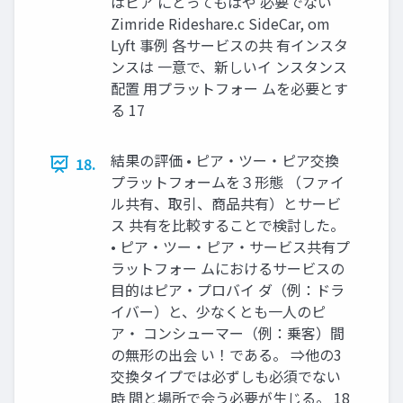
はピア にとってもはや 必要でない
Zimride Rideshare.c SideCar, om
Lyft 事例 各サービスの共 有インスタ
ンスは 一意で、新しいイ ンスタンス
配置 用プラットフォー ムを必要とす
る 17
結果の評価 • ピア・ツー・ピア交換
18.
プラットフォームを３形態 （ファイ
ル共有、取引、商品共有）とサービ
ス 共有を比較することで検討した。
• ピア・ツー・ピア・サービス共有プ
ラットフォー ムにおけるサービスの
目的はピア・プロバイ ダ（例：ドラ
イバー）と、少なくとも一人のピ
ア・ コンシューマー（例：乗客）間
の無形の出会 い！である。 ⇒他の3
交換タイプでは必ずしも必須でない
時 間と場所で会う必要が生じる。 18