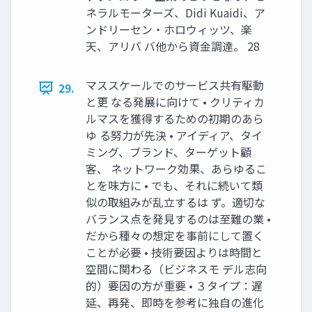
ネラルモーターズ、Didi Kuaidi、ア
ンドリーセン・ホロウィッツ、楽
天、アリバ バ他から資金調達。 28
マススケールでのサービス共有駆動
29.
と更 なる発展に向けて • クリティカ
ルマスを獲得するための初期のあら
ゆ る努力が先決 • アイディア、タイ
ミング、ブランド、ターゲット顧
客、 ネットワーク効果、あらゆるこ
とを味方に • でも、それに続いて類
似の取組みが乱立するは ず。適切な
バランス点を発見するのは至難の業 •
だから種々の想定を事前にして置く
ことが必要 • 技術要因よりは時間と
空間に関わる（ビジネスモ デル志向
的）要因の方が重要 • ３タイプ：遅
延、再発、即時を参考に独自の進化