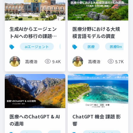
生成AIからエージェン
医療分野における大規
トAIへの移行の課題と
模言語モデルの調査
展望
aiエージェント
エージェントai
医療
自律性
医療llm
ガ
高橋浩
9.4K
高橋浩
5.7K
医療へのChatGPT & AI
ChatGPT 機会 課題 影
の適用
響