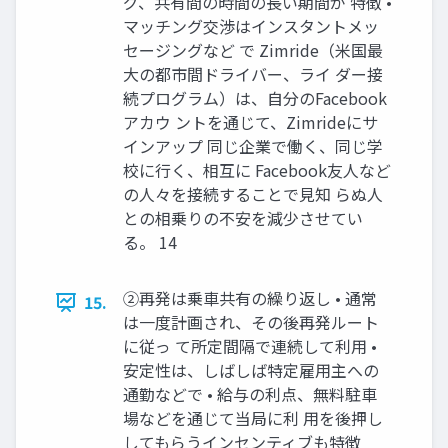
グ、共有間の時間の長い期間が 特徴 •
マッチング交渉はインスタントメッ
セージングなど で Zimride（米国最
大の都市間ドライバー、ライ ダー接
続プログラム）は、自分のFacebook
アカウ ントを通じて、Zimrideにサ
インアップ 同じ企業で働く、同じ学
校に行く、相互に Facebook友人など
の人々を接続することで見知 らぬ人
との相乗りの不安を減少させてい
る。 14
②再発は乗車共有の繰り返し • 通常
15.
は一度計画され、その後再発ルート
に従っ て所定間隔で連続して利用 •
安定性は、しばしば特定雇用主への
通勤などで • 給与の利点、無料駐車
場などを通じて当局に利 用を後押し
してもらうインセンティブも特徴