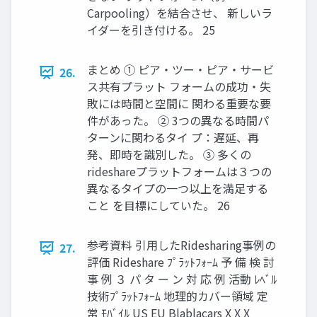
Carpooling）を結合させ、 新しいラ
イダーを引き付ける。 25
まとめ ① ピア・ツー・ピア・サービ
26.
ス共有プラット フォームの成功・失
敗には時間と空間に 関わる重要な要
件があった。 ② 3つの異なる時間パ
ターンに関わるタイ プ：遅延、再
発、即時を識別した。 ③ 多くの
rideshareプラットフォームは３つの
異なるタイプの一つ以上を満足する
こと を目標にしていた。 26
参考資料 引用したRidesharing事例の
27.
評価 Rideshare ﾌﾟﾗｯﾄﾌｫｰﾑ 予 備 検 討
事 例 ３ パ タ ー ン 対 応 例 活動 ﾚﾍﾞﾙ
技術ﾌﾟﾗｯﾄﾌｫｰﾑ 地理的カバー領域 定
常 ﾓﾊﾞｲﾙ US EU Blablacars X X X