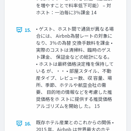
を増やすことで料率低下可能） – 対
ホスト：一泊毎に3％課金 14
• ゲスト、ホスト間で通貨が異なる場
15.
合には、 Airbnb為替レートの対象に
なり、3％の為替 交換手数料を課金 •
実際のコストは清掃料、臨時のゲス
ト課金、 保証金などの総計になる。
• ホストは最終価格決定権を保持して
いる が、・・ • 部屋スタイル、不動
産タイプ、レビュー数、収 容量、場
所、季節、ホテルや航空会社の需
要、 目的地の情報などを考慮した推
奨価格をホ ストに提供する推奨価格
アルゴリズムを開始し た。 15
既存ホテル産業とのこれからの関係 •
16.
2015 年、Airbnb は世界最大のホテ