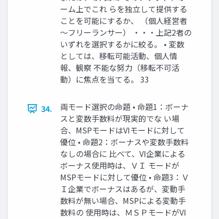
ーム上でこれ らを独立して提供する
ことを可能にするか、 （個人経営者
～フリーランサー） ・・・上記2者の
いずれを選択するかに絞る。 • 変数
としては、移転可能活動、個人情
報、観察 不能な努力（移転不可活
動）に焦点を当てる。 33
両モード選択の命題 • 命題1：ボーナ
34.
スと変数手数料が現実的でな い場
合、MSPモードはVIモードに対して
優位 • 命題2：ボーナスや変数手数料
なしの場合に 比べて、VI企業による
ボーナス使用時は、ＶＩ モードが
MSPモードに対して優位 • 命題3：Ｖ
Ｉ企業でボーナスはあるが、変動手
数料が無い場合、MSPによる変動手
数料の 使用時は、ＭＳＰモードがVI