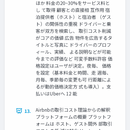
ほか 料金の20~30%をサービス料と
し て取得 顧客との直接相 互作用 宿
泊提供者（ホスト）と宿泊者 （ゲス
ト）の関係性の重視 ドライバーと乗
客が双方を検索し、 取引コスト削減
がコアの価値 広告 物件を広告するタ
イトルと写真に ドライバーのプロフ
ィール、実績、 よる説明などが可能
今までの評価など 可変手数料許容 価
格設定はユーザが決定。夜毎、 価格
を設定（基本料金と時間、走 週毎、
月毎、季節毎の変更も可 行距離によ
るが動的価格決定方 式も導入）。支
払いはUberへ 12 能
Airbnbの取引コスト理論からの解釈
13.
プラットフォームの概要 プラットフ
ォームは ホスト、ゲスト間外 部取引