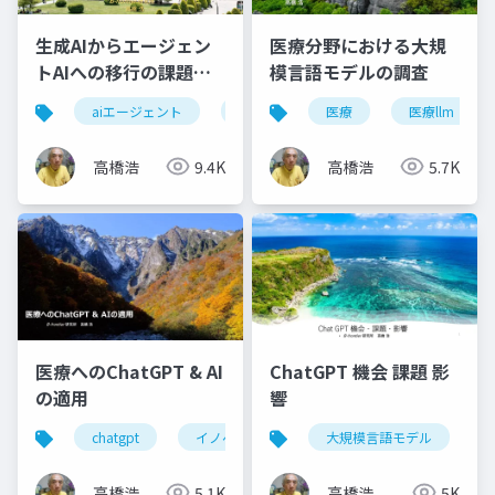
生成AIからエージェン
医療分野における大規
トAIへの移行の課題と
模言語モデルの調査
展望
aiエージェント
エージェントai
医療
自律性
医療llm
ガ
高橋浩
9.4K
高橋浩
5.7K
医療へのChatGPT & AI
ChatGPT 機会 課題 影
の適用
響
chatgpt
イノベーション
大規模言語モデル
ヘルスケア
新サ
高橋浩
5.1K
高橋浩
5K