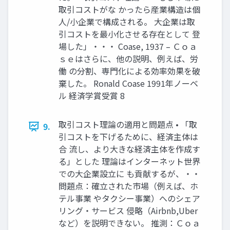
取引コストがな かったら産業構造は個
人/小企業で構成される。 大企業は取
引コストを最小化させる存在として 登
場した」・・・ Coase, 1937 – Ｃｏａ
ｓｅはさらに、他の説明、例えば、労
働 の分割、専門化による効率効果を破
棄した。 Ronald Coase 1991年ノーベ
ル 経済学賞受賞 8
取引コスト理論の適用と問題点 • 「取
9.
引コストを下げるために、経済主体は
合 流し、より大きな経済主体を作成す
る」とした 理論はインターネット世界
での大企業設立に も貢献するが、・・
問題点：確立された市場（例えば、ホ
テル事業 やタクシー事業）へのシェア
リング・サービス 侵略（Airbnb,Uber
など）を説明できない。 推測：Ｃｏａ