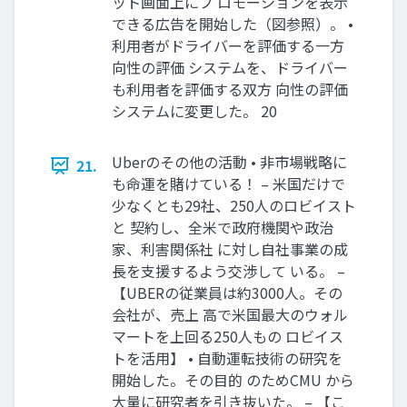
ット画面上にプ ロモーションを表示
できる広告を開始した（図参照）。 •
利用者がドライバーを評価する一方
向性の評価 システムを、ドライバー
も利用者を評価する双方 向性の評価
システムに変更した。 20
Uberのその他の活動 • 非市場戦略に
21.
も命運を賭けている！ – 米国だけで
少なくとも29社、250人のロビイスト
と 契約し、全米で政府機関や政治
家、利害関係社 に対し自社事業の成
長を支援するよう交渉して いる。 –
【UBERの従業員は約3000人。その
会社が、売上 高で米国最大のウォル
マートを上回る250人もの ロビイス
トを活用】 • 自動運転技術の研究を
開始した。その目的 のためCMU から
大量に研究者を引き抜いた。 – 【こ