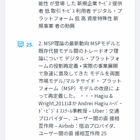
能性 が登場 した 新規企業 ｻｰﾋﾞｽ 提供
者 低 取引 ｻｰﾋﾞｽ 利用者 デジタル・プ
ラットフォーム 低 高 資産特殊性 新
規事業 者の勃興
2. MSP理論の最新動向 MSPモデルと
25.
既存代替モデル間のトレードオフ理
論について デジタル・プラットフォ
ームの役割再定義 • 実際の事業展開
で急速に普及してきた モデルを両面
市場モデル/マルチサイド・ プラット
フォーム（MSP）モデルの改良に よ
って再定義した。 ・・・Hagiu &
Wright,2011ほか Andrei Hagiu ﾊｰﾊﾞｰ
ﾄﾞ･ﾋﾞｼﾞﾈ ｽｽｸｰﾙ準教授 – Uber：交通
プロバイダー、ユーザー間の直 接相
互作用 – Airbnb：宿泊プロバイダ、
ユーザー間の直 接相互作用 25