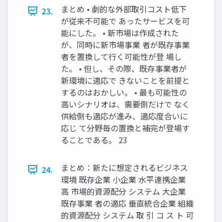
まとめ • 劇的な外部取引コスト低下
23.
が従来不可能で あったサービスを可
能にした。 • 新市場は作成された
が、同時に新市場事業 者が既存事業
者を置換して行く可能性が登 場し
た。 • 但し、その際、既存事業者が
新環境に適応で きないことを前提と
するのはおかしい。 • 最も可能性の
高いシナリオは、需要側だけで なく
供給側も適応が進み、適応度合いに
応じ て分野毎の置換と補完が登場す
ることである。 23
まとめ：新たに想定されるビジネス
24.
環境 既存企業 小企業 水平連携企業
高 市場的資源配分 システム 大企業
既存事業 者の適応 垂直統合企業 組織
的資源配分 システム 取 引 コ ス ト 可