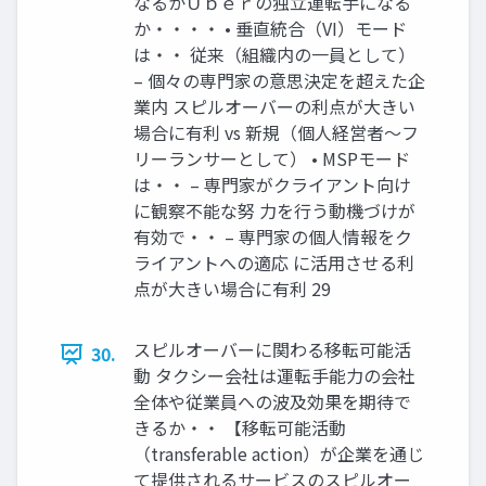
なるかＵｂｅｒの独立運転手になる
か・・・・ • 垂直統合（VI）モード
は・・ 従来（組織内の一員として）
– 個々の専門家の意思決定を超えた企
業内 スピルオーバーの利点が大きい
場合に有利 vs 新規（個人経営者～フ
リーランサーとして） • MSPモード
は・・ – 専門家がクライアント向け
に観察不能な努 力を行う動機づけが
有効で・・ – 専門家の個人情報をク
ライアントへの適応 に活用させる利
点が大きい場合に有利 29
スピルオーバーに関わる移転可能活
30.
動 タクシー会社は運転手能力の会社
全体や従業員への波及効果を期待で
きるか・・ 【移転可能活動
（transferable action）が企業を通じ
て提供されるサービスのスピルオー