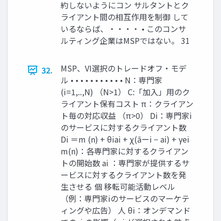
約しないようにコン サルタントとク
ライアント間の相互作用を制御 して
いるならば、・・・・ • このコンサ
ルティング企業はMSPではない。 31
MSP、VI選択のトレードオフ・モデ
32.
ル • • • • • • • • • • • N：専門家
(i=1,..,N) （N>1） C:「加入」用のク
ライアント保有コスト π：クライアン
ト毎の対応収益 （π>0） Di：専門家i
のサービスに対するクライアント数
Di ＝m (n) + θiai + χ(āーi − ai) + γei
m(n)：各専門家に対するクライアン
トの開始数 ai ：専門家が提供するサ
ービスに対するクライアント数を発
生させる 個 移転可能活動レベル
（例：専門家iのサービスのマーケテ
ィングや広告） 人 θi：オンデマンド