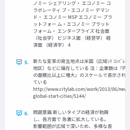
ノミー シェアリング・ エコノミー コ
ラボレーティ ブ・エコノミー デマン
ド・ エコノミー MSP エコノミー プラ
ットフォー ム・エコノミー プラット
フォーム・ エンタープライズ 社会面
（社会学） ビジネス面 （経営学） 経
済面 （経済学） 4
新たな変革の発生地点は米国（広域ｼﾘ ｺﾝﾊﾞﾚｰ
5.
地区）などに偏在している 注：企業数は「円
の面積比以上に増大」のスケールで表示され
ている
http://www.citylab.com/work/2013/06/new-
global-start-cities/5144/
問題意識 新しいタイプの経済が勃興
6.
し、各方面で 急激に拡大している。
影響範囲が広域で深いため、多様な表