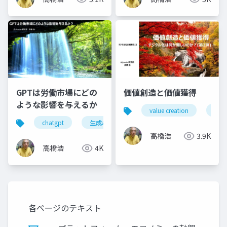
GPTは労働市場にどの
価値創造と価値獲得
ような影響を与えるか
value creation
valu
chatgpt
生成aiツール
生産性向上
生成a
高橋浩
3.9K
高橋浩
4K
各ページのテキスト