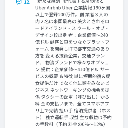
“新たな経済”を代表するAirbnbと
12.
Uber Airbnb Uber 企業情報 190ヶ国
以上で登録200万件。創 業者３人の
内２名は米国最高の 美大とされるロ
ードアイランド・ス クール・オブ・
デザイン校出身 者：企業価値～240
億ドル 顧客と車をつなぐプラットフ
ォーム を開発しITで都市交通のあり
方を 変える技術企業。交通ブラン
ド、 物流ブランドで様々なオプショ
ン 提供：企業価値～410億ドル サー
ビスの概要 ＆特徴 単に短期的宿＆朝
食提供だけ でなく他に類をみないビ
ジネス ネットワーキングの機会を提
供 タクシーの配車（呼び出し）から
料 金の支払いまで、全てスマホアプ
リ上で完結 担い手 宿泊提供者（ホス
ト） 独立運転手 収益 主な収益は予約
の手数料（予約 料金の6％〜12%）