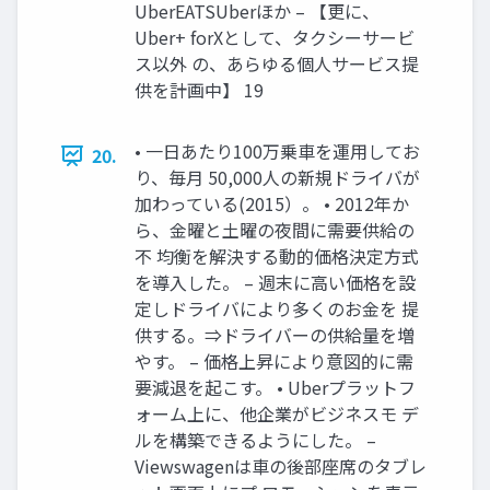
UberEATSUberほか – 【更に、
Uber+ forXとして、タクシーサービ
ス以外 の、あらゆる個人サービス提
供を計画中】 19
• 一日あたり100万乗車を運用してお
20.
り、毎月 50,000人の新規ドライバが
加わっている(2015）。 • 2012年か
ら、金曜と土曜の夜間に需要供給の
不 均衡を解決する動的価格決定方式
を導入した。 – 週末に高い価格を設
定しドライバにより多くのお金を 提
供する。⇒ドライバーの供給量を増
やす。 – 価格上昇により意図的に需
要減退を起こす。 • Uberプラットフ
ォーム上に、他企業がビジネスモ デ
ルを構築できるようにした。 –
Viewswagenは車の後部座席のタブレ