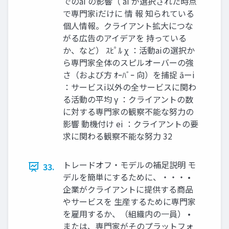
でのai の影響（ ai が選択された時点
で専門家iだけに 情 報 知られている
個人情報。クライアント拡大につな
がる広告のアイデアを 持っている
か、など） ｽﾋﾟﾙ χ ：活動aiの選択か
ら専門家全体のスピルオーバーの強
さ（および方 ｵｰﾊﾞｰ 向）を捕捉 āーi
：サービスi以外の全サービスに関わ
る活動の平均 γ ：クライアントの数
に対する専門家の観察不能な努力の
影響 動機付け ei ：クライアントの要
求に関わる観察不能な努力 32
トレードオフ・モデルの補足説明 モ
33.
デルを簡単にするために、・・・ •
企業がクライアントに提供する商品
やサービスを 生産するために専門家
を雇用するか、（組織内の一員） •
または、専門家がそのプラットフォ