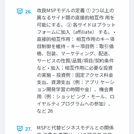
改良MSPモデルの定義 ① 2つ以上の
26.
異なるサイド間の直接的相互作 用を
可能にする。 ② 各サイドはプラット
フォームに加入（affiliate） する。 •
直接的相互作用： 相互作用のキー項
目制御を維持 – キー項目例：取引価
格、包装、マーケティング、配送、
サービスの性質/品質/項目/契約条件
など • 加入：相互作用に必要な投資
の実施 – 投資例：固定アクセス料金
支出、資源支出（例：アプリ ケーシ
ョン開発学習の時間や金）、機会費
用（例：ショッピ ング・モール、ロ
イヤルティプログラムへの参加）、
など 26
MSPと代替ビジネスモデルとの関係
27.