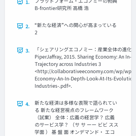
プラットフォーム・エコノミーの勃興
1.
B-frontier研究所 高橋 浩
“新たな経済”への関心が高まっている
2.
2
「シェアリングエコノミー：産業全体の進化
3.
PiperJaffray, 2015. Sharing Economy: An In-d
Trajectory across Industries 3
<http://collaborativeeconomy.com/wp/wpco
Economy-An-In-Depth-Look-At-Its-Evolution-
Industries-.pdf>.
新たな経済は多様な表現で語られてい
4.
る 新たな経営視点のフレームワーク
（試案） 全体：広義の経営学？ 広義
のサービス学？ （サ サ ーー ビビ スス
学面 ） 基 盤 面 オンデマンド・ エコ