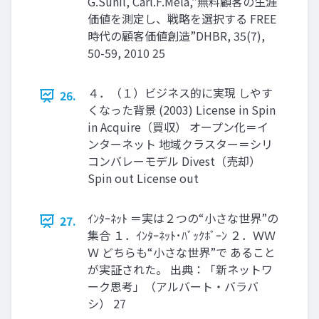
G.Sunil, Carl.F.Mela,”無料顧客の生涯
価値を測定し、戦略を選択する FREE
時代の顧客価値創造”DHBR, 35(7),
50-59, 2010 25
４．（１）ビジネス的に実現 しやす
26.
くなった背景 (2003) License in Spin
in Acquire（買収） オープン化＝イ
ンターネット 地域クラスター＝シリ
コンバレーモデル Divest（売却）
Spin out License out
ｲﾝﾀｰﾈｯﾄ ＝実は２つの“小さな世界”の
27.
集合 １．ｲﾝﾀｰﾈｯﾄ･ﾊﾞｯｸﾎﾞｰﾝ ２．ＷＷ
Ｗ どちらも“小さな世界”で あること
が実証された。 出典：「新ネットワ
ーク思考」（アルバート・バラバ
シ） 27