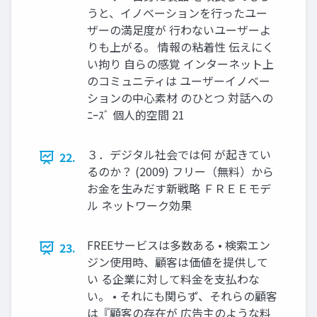
うと、イノベーションを行ったユー
ザーの満足度が 行わないユーザーよ
りも上がる。 情報の粘着性 伝えにく
い拘り 自らの感覚 インターネット上
のコミュニティは ユーザーイノベー
ションの中心素材 のひとつ 対話への
ﾆｰｽﾞ 個人的空間 21
３．デジタル社会では何 が起きてい
22.
るのか？ (2009) フリー（無料）から
お金を生みだす新戦略 ＦＲＥＥモデ
ル ネットワーク効果
FREEサービスは多数ある • 検索エン
23.
ジン使用時、顧客は価値を提供して
い る企業に対して料金を支払わな
い。 • それにも関らず、それらの顧客
は『顧客の存在が 広告主のような料