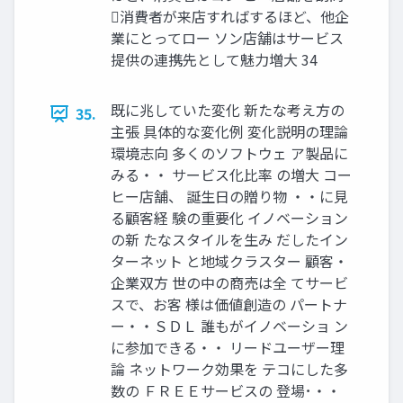
消費者が来店すればするほど、他企
業にとってロー ソン店舗はサービス
提供の連携先として魅力増大 34
既に兆していた変化 新たな考え方の
35.
主張 具体的な変化例 変化説明の理論
環境志向 多くのソフトウェ ア製品に
みる・・ サービス化比率 の増大 コー
ヒー店舗、 誕生日の贈り物 ・・に見
る顧客経 験の重要化 イノベーション
の新 たなスタイルを生み だしたイン
ターネット と地域クラスター 顧客・
企業双方 世の中の商売は全 てサービ
スで、お客 様は価値創造の パートナ
ー・・ＳＤＬ 誰もがイノベーショ ン
に参加できる・・ リードユーザー理
論 ネットワーク効果を テコにした多
数の ＦＲＥＥサービスの 登場･・・