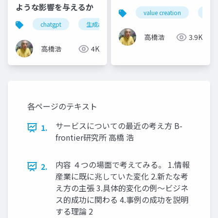
ような影響を与えるか
value creation
valu
chatgpt
生成aiツール
生産性向上
生成a
高橋浩
3.9K
高橋浩
4K
各ページのテキスト
サービスについての最近の考え方 B-
1.
frontier研究所 高橋 浩
内容 ４つの場面で考えてみる。 1.情報
2.
産業に既に兆していた変化 2.新たな考
え方の主張 3.具体的変化の例～ビジネ
ス的成功に関わる 4.事例の成功を説明
する理論 2