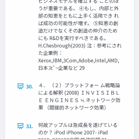
ビジネスモデルを確立する ことのほ
うが重要である。 ④もし、内部と外
部の知恵をともに上手く活用でき れ
ば成功の可能性が増す。 ⑤知恵の創
造だけでなくその創造の仲介のため
にも R&Dを実行すべきである。
H.Chesbrough(2003) 注：参考にされ
た企業例：
Xerox,IBM,3Com,Adobe,Intel,AMD,
日本ｺﾋﾟｰ企業など 29
４． （２）プラットフォー ム戦略論
30.
による解釈 (2008) ＩＮＶＩＳＩＢＬ
Ｅ ＥＮＧＩＮＥＳ ≒ ネットワーク効
果 （間接的ネットワーク効果）
何故アップルは急成長を遂げている
31.
のか？ iPod iPhone 2007- iPad