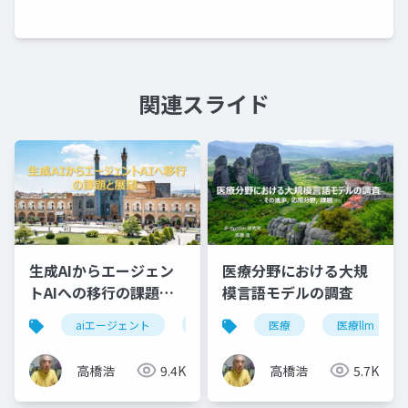
関連スライド
生成AIからエージェン
医療分野における大規
トAIへの移行の課題と
模言語モデルの調査
展望
aiエージェント
エージェントai
医療
自律性
医療llm
ガ
高橋浩
9.4K
高橋浩
5.7K