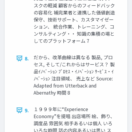
スクの軽減 顧客からのフィードバック
の容易化 補完業者と連携した価値創造
保守、技術サポート、カスタマイゼー
ション、 統合作業、トレーニング、コ
ンサルティング・・ 知識の集積の場と
してのプラットフォーム 7
だから、改革曲線は異なる 製品, プロ
8.
セス, そして/これからはサービス？ 製
品ｲﾉﾍﾞｰｼｮﾝ ﾌﾟﾛｾｽ・ｲﾉﾍﾞｰｼｮﾝ ｻｰﾋﾞｽ・ｲ
ﾉﾍﾞｰｼｮﾝ 注目領域、 売上など Source:
Adapted from Utterback and
Abernathy 時間 8
１９９９年に“Experience
9.
Economy”を提唱 出店場所 絵、飾り、
調度品 雰囲気 相手あるいは個人 いろ
いろな時間 話の内容あるいは思い ス