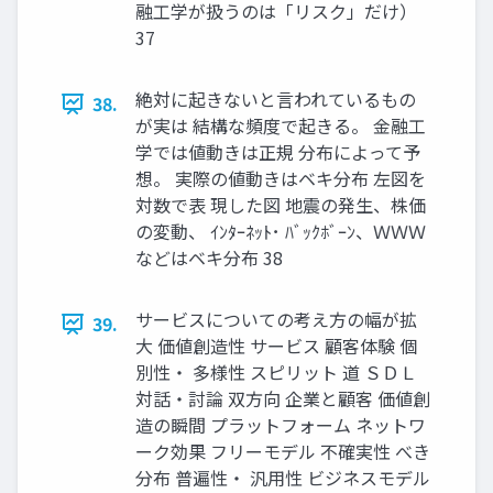
融工学が扱うのは「リスク」だけ）
37
絶対に起きないと言われているもの
38.
が実は 結構な頻度で起きる。 金融工
学では値動きは正規 分布によって予
想。 実際の値動きはベキ分布 左図を
対数で表 現した図 地震の発生、株価
の変動、 ｲﾝﾀｰﾈｯﾄ･ ﾊﾞｯｸﾎﾞｰﾝ、ＷＷＷ
などはベキ分布 38
サービスについての考え方の幅が拡
39.
大 価値創造性 サービス 顧客体験 個
別性・ 多様性 スピリット 道 ＳＤＬ
対話・討論 双方向 企業と顧客 価値創
造の瞬間 プラットフォーム ネットワ
ーク効果 フリーモデル 不確実性 べき
分布 普遍性・ 汎用性 ビジネスモデル