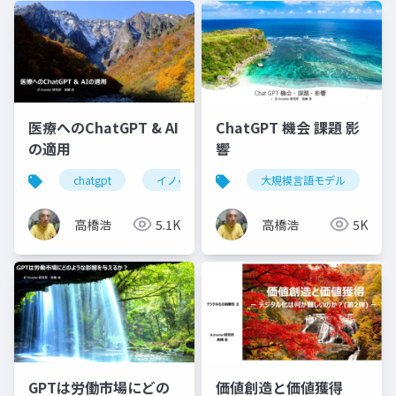
医療へのChatGPT & AI
ChatGPT 機会 課題 影
の適用
響
chatgpt
イノベーション
大規模言語モデル
ヘルスケア
新サ
高橋浩
5.1K
高橋浩
5K
GPTは労働市場にどの
価値創造と価値獲得