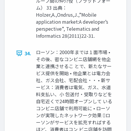
ループ間の仲介役（プラットフォー
ム） 33 出典：
Holzer,A.,Ondrus,J.,”Mobile
application market:A developer’s
perspective”, Telematics and
Informatics 28(2011)22-31.
ローソン：2000年までは１面市場 •
34.
その後、密なコンビニ店舗網を他企
業と連携させるこ とで、新たなサー
ビス提供を開始 • 他企業とは電力会
社、ガス会社、宅配会社・・ • 新サ
ービス：消費者は電気、ガス、水道
料支払い、小 包送付・受取りなどを
自宅近くで24時間オープンして いる
コンビニ店舗で利用可能に • ローソ
ンが実現したネットワーク効果 ロ
ーソンがサービスを拡充すればする
ほど、消費者はコン ビニ店舗を訪問