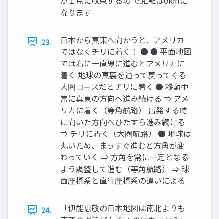
が１点に収束するの で距離は0kmに
なります
日本から真東へ向かうと、アメリカ
23.
ではなくチリに着く！ ● ● 平面地図
では右に一直線に進むとアメリカに
着く 地球の真裏を通って戻ってくる
大圏コースだとチリに着く ● 移動中
常に真東の方向へ進み続ける ⇒ アメ
リカに着く（等角航路） 出発する時
に向いた方向へひたすら進み続ける
⇒ チリに着く（大圏航路） ● 地球は
丸いため、まっすぐ進むと方角が変
わっていく ⇒ 方角を常に一定となる
よう調整して進む（等角航路） ⇒ 球
面座標系と直行座標系の違いによる
「伊能忠敬の日本地図は南北よりも
24.