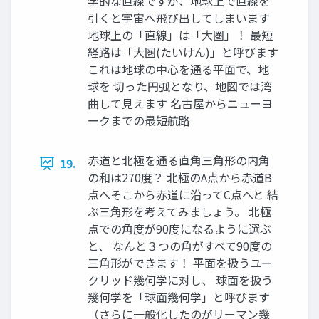
学的な直線ですが、地球上で直線を
引くと宇宙へ飛び出してしまいます
地球上の「直線」は「大圏」！ 最短
経路は「大圏(たいけん)」と呼びます
これは地球の中心を通る平面で、地
球を 切った円弧となり、地図では湾
曲して見えます 名古屋からニューヨ
ークまでの最短航路
赤道と北極を通る直角三角形の内角
19.
の和は270度？ 北極のA点から赤道B
点へそこから赤道に沿ってC点へと 結
ぶ三角形を考えてみましょう。 北極
点での角度が90度になるように選ぶ
と、 なんと３つの角がすべて90度の
三角形ができます！ 平面を扱うユー
クリッド幾何学に対し、 球面を扱う
幾何学を「球面幾何学」と呼びます
（さらに一般化したのがリーマン幾