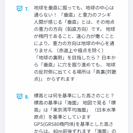
地球を垂直に掘っても、地球の中心は
7.
通らない！ 「垂直」と重力のフシギ
人間が感じる「垂直」とは、その地点
の重力の方向（鉛直方向）です。 地球
が楕円であること、遠心力が働くこと
により、重力の方向は地球の中心を通
りません （赤道上や極点を除く）
「地球の裏側」を目指したら？ 日本か
ら「垂直」に穴を掘り進めても、 地球
の反対側に出てくる場所は「真裏(対蹠
点)」 からずれます
標高とは何を基準にした高さのこと？
8.
標高の基準は「海面」 地図で見る「標
高」は「東京湾平均海面」 （日本水準
原点）を基準としています
GPS(GRS80楕円体)を基準とした高さ
からは、40m前後ずれます 「海面」の