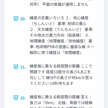
何学） 平面の常識が通用しません
緯度の定義いろいろ １．地心緯度
20.
（ちしんいど） 基準: 地球の重心
２．天文緯度（てんもんいど） 基準:
その地点の重力方向（鉛直線） ３．
地理緯度（地理緯度／測地緯度） 基
準: 地球楕円体の表面に垂直な線 ※一
般的に使う緯度は「地理緯度」
緯度毎に異なる経度間の距離 ここで
21.
問題です 経度10度分の長さA,B,Cを
元にして 線分Pの長さが何kmか答え
てください 10秒待ちます
緯度毎に異なる経度間の距離 答え：
22.
長さは「0km」 北極、南極では経線