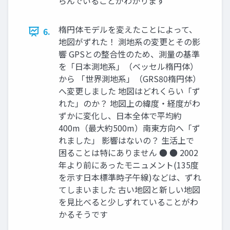
らんでいることがわかります
楕円体モデルを変えたことによって、
6.
地図がずれた！ 測地系の変更とその影
響 GPSとの整合性のため、測量の基準
を「日本測地系」（ベッセル楕円体）
から 「世界測地系」（GRS80楕円体）
へ変更しました 地図はどれくらい「ず
れた」のか？ 地図上の緯度・経度がわ
ずかに変化し、日本全体で平均約
400m（最大約500m）南東方向へ「ず
れました」 影響はないの？ 生活上で
困ることは特にありません ● ● 2002
年より前にあったモニュメント(135度
を示す日本標準時子午線)などは、ずれ
てしまいました 古い地図と新しい地図
を見比べると少しずれていることがわ
かるそうです