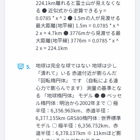
224.1km離れると富士山が見えなくな
る ● 近似式から逆算できる y =
0.0785 * x ^ 2 ● 1.5mの人が見渡せる
最大距離(地平線) 1.5m = 0.0785 * x ^
2 x = 4.7km ● 3776mから見渡せる最
大距離(地平線) 3776m = 0.0785 * x ^
2 x = 224.1km
地球は完全な球ではない 地球は少し
5.
「潰れて」いる 赤道付近が膨らんだ
「回転楕円体」 です （自転による遠
心力で膨らんでます） 測量の基準とな
る 「地球楕円体」 モデル ● ● ベッセ
ル楕円体 : 明治から2002年まで ○ 極
半径：6,356.963km、赤道半径：
6,377.155km GRS80楕円体 : 世界標準
モデル ○ 極半径：6,356.752km、赤
道半径：6,378.137km ※ 11kmほど膨