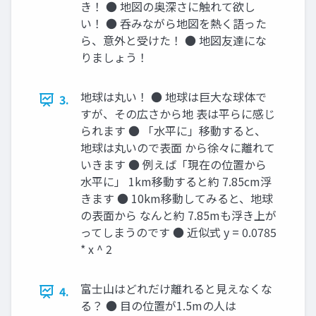
き！ ● 地図の奥深さに触れて欲し
い！ ● 呑みながら地図を熱く語った
ら、意外と受けた！ ● 地図友達にな
りましょう！
地球は丸い！ ● 地球は巨大な球体で
3.
すが、その広さから地 表は平らに感じ
られます ● 「水平に」移動すると、
地球は丸いので表面 から徐々に離れて
いきます ● 例えば「現在の位置から
水平に」 1km移動すると約 7.85cm浮
きます ● 10km移動してみると、地球
の表面から なんと約 7.85mも浮き上が
ってしまうのです ● 近似式 y = 0.0785
* x ^ 2
富士山はどれだけ離れると見えなくな
4.
る？ ● 目の位置が1.5mの人は