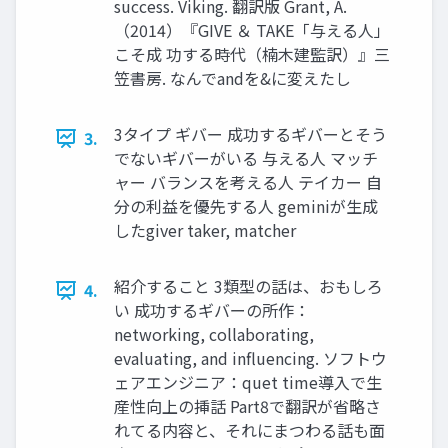
success. Viking. 翻訳版 Grant, A.
（2014）『GIVE ＆ TAKE「与える人」
こそ成 功する時代（楠木建監訳）』三
笠書房. なんでandを&に変えたし
3タイプ ギバー 成功するギバーとそう
3.
でないギバーがいる 与える人 マッチ
ャー バランスを考える人 テイカー 自
分の利益を優先する人 geminiが生成
したgiver taker, matcher
紹介すること 3類型の話は、おもしろ
4.
い 成功するギバーの所作：
networking, collaborating,
evaluating, and influencing. ソフトウ
ェアエンジニア：quet time導入で生
産性向上の挿話 Part8で翻訳が省略さ
れてる内容と、それにまつわる話も面