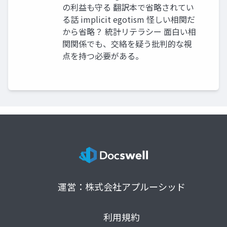
の利益も守る 翻訳本で省略されてい
る話 implicit egotism 怪しい相関だ
から省略？ 統計リテラシー 面白い相
関関係でも、交絡を疑う批判的な視
点を持つ必要がある。
運営：株式会社アプルーシッド
利用規約