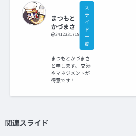
ス
ラ
まつもと
イ
かづまさ
ド
@3412331719
一
覧
まつもとかづまさ
と申します。 交渉
やマネジメントが
得意です！
関連スライド