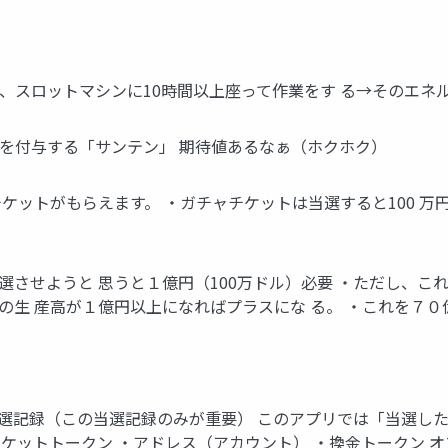
び、スロットマシンに10時間以上座って作業をす る→そのエ
」を付与する「サンテン」 期待値あるなぁ（ホクホク）
ケットがもらえます。 ・ガチャチケットは当選すると100 万円
選させようと 思うと１億円（100万ドル）必要 ・ただし、こ
の生 産高が１億円以上になればプラスにな る。 ・これを７
当選記録（この当選記録のみが重要） このアプリでは「当選し
チケットトークン ・アドレス（アカウント） ・換金トークン 