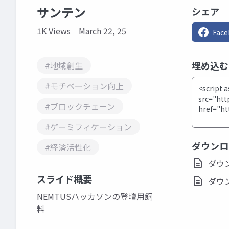
サンテン
シェア
1K Views
March 22, 25
Fac
埋め込
#地域創生
#モチベーション向上
#ブロックチェーン
#ゲーミフィケーション
ダウンロ
#経済活性化
ダウンロ
スライド概要
ダウンロ
NEMTUSハッカソンの登壇用飼
料