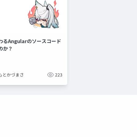
るAngularのソースコード
のか？
もとかづまさ
223