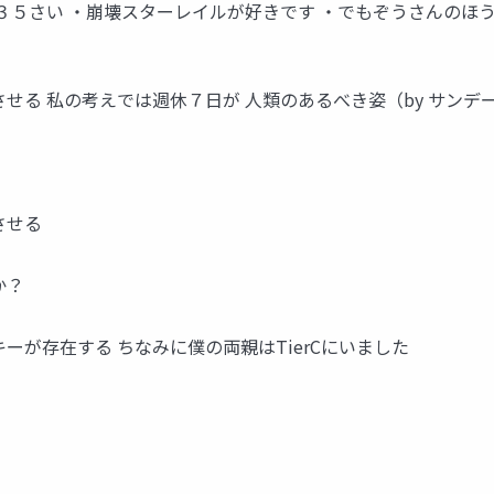
３５さい ・崩壊スターレイルが好きです ・でもぞうさんのほ
せる 私の考えでは週休７日が 人類のあるべき姿（by サンデ
させる
か？
ーが存在する ちなみに僕の両親はTierCにいました
。