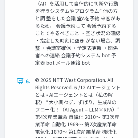
（AI）を活用して自律的に判断や行動
を行うシステムやプログラム” 他の方
と調 整をした会議 室Aを予約 来客があ
るため， 会議予約して 会議予約する
ことでやるべきこと ・空き状況の確認
・指定した時刻に空き がない場合、調
整 ・会議室確保 ・予定表更新 ・関係
者への連絡 会議予約システム bot 予
定表 bot メール連絡 bot
© 2025 NTT West Corporation. All
6.
Rights Reserved. 6 /12 AIエージェント
とは • AIエージェントとは（私の解
釈） “大小問わず，ずばり，生成AIの
フロー化！（AI Agent = LLM×RPA）”
第4次産業革命 自律化 2010～ 第3次産
業革命 自動化 1969～ 第2次産業革命
電気化 1870～ 第1次産業革命 機械化