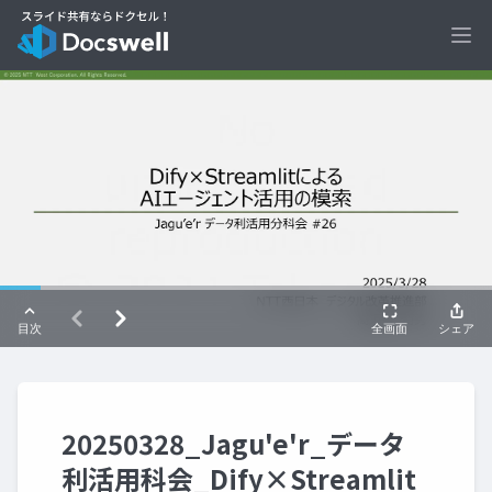
Ope
20250328_Jagu'e'r_データ
利活用科会_Dify×Streamlit