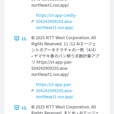
northeast1.run.app/
https://st-app-credly-
504242909255.asia-
northeast1.run.app/
© 2025 NTT West Corporation. All
11.
Rights Reserved. 11 /12 AIエージェ
ントのアーキテクチャの一例（4/4）
• ヤマザキ春のパン祭り点数計算アプ
リ https://st-app-pan-
504242909255.asia-
northeast1.run.app/
https://st-app-pan-
504242909255.asia-
northeast1.run.app/
© 2025 NTT West Corporation. All
12.
Rights Reserved. まとめ • AIエージェ