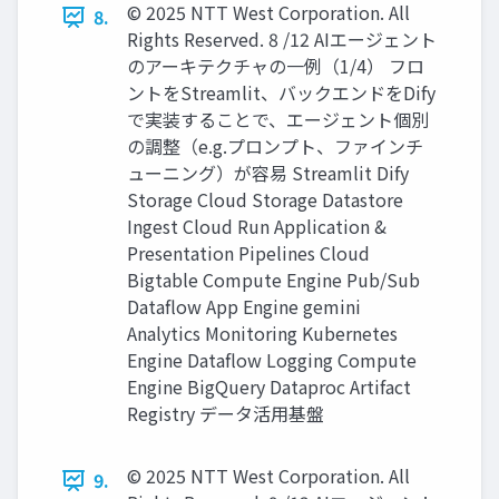
© 2025 NTT West Corporation. All
8.
Rights Reserved. 8 /12 AIエージェント
のアーキテクチャの一例（1/4） フロ
ントをStreamlit、バックエンドをDify
で実装することで、エージェント個別
の調整（e.g.プロンプト、ファインチ
ューニング）が容易 Streamlit Dify
Storage Cloud Storage Datastore
Ingest Cloud Run Application &
Presentation Pipelines Cloud
Bigtable Compute Engine Pub/Sub
Dataflow App Engine gemini
Analytics Monitoring Kubernetes
Engine Dataflow Logging Compute
Engine BigQuery Dataproc Artifact
Registry データ活用基盤
© 2025 NTT West Corporation. All
9.