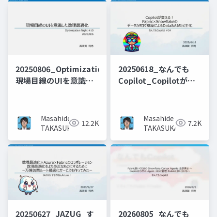
20250806_OptimizationNight_
20250618_なんでも
現場目線のUIを意識し
Copilot_Copilotが変
た数理最適化_投影用
える！
Fabric×Snowflakeの
データカタログ構築に
Masahide
Masahide
12.2K
7.2K
よるData&AIの民主化
TAKASUKA
TAKASUKA
20250627_JAZUG_す
20260805_なんでも