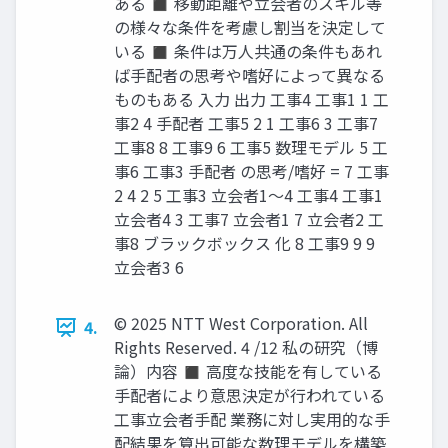
ある ◼ 移動距離や立会者のスキル等
の様々な条件を考慮し割当を決定して
いる ◼ 条件は万人共通の条件もあれ
ば手配者の思考や嗜好によって異なる
ものもある 入力 出力 工事4 工事1 1 工
事2 4 手配者 工事5 2 1 工事6 3 工事7
工事8 8 工事9 6 工事5 数理モデル 5 工
事6 工事3 手配者 の思考/嗜好 = 7 工事
2 4 2 5 工事3 立会者1～4 工事4 工事1
立会者4 3 工事7 立会者1 7 立会者2 工
事8 ブラックボックス 化 8 工事9 9 9
立会者3 6
© 2025 NTT West Corporation. All
4.
Rights Reserved. 4 /12 私の研究（博
論）内容 ◼ 高度な技能を有している
手配者により意思決定が行われている
工事立会者手配 業務に対し実用的な手
配結果を算出可能な数理モデルを構築