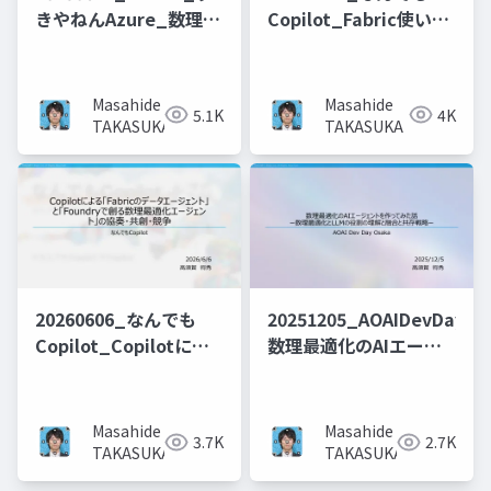
きやねんAzure_数理最
Copilot_Fabric使いの
適化×Azure×Fabric
ための Snowflake
のコラボレーション_数
Cortex Agents 全部乗
理最適化をより身近な
せ 〜Copilotから呼
Masahide
Masahide
5.1K
4K
ものにするために_ー万
ぶ・Agent 365で管
TAKASUKA
TAKASUKA
博訪問ルート最適化サ
理・Fabricと使い分け
ービスを作ってみたー
る〜
20260606_なんでも
20251205_AOAIDevDayOs
Copilot_Copilotによ
数理最適化のAIエージ
る「Fabricのデータエ
ェントを作ってみた話
ージェント」と
ー数理最適化とLLMの
「Foundryで創る数理
役割の理解と共存戦略
Masahide
Masahide
3.7K
2.7K
最適化エージェント」
ー
TAKASUKA
TAKASUKA
の協奏・共創・競争