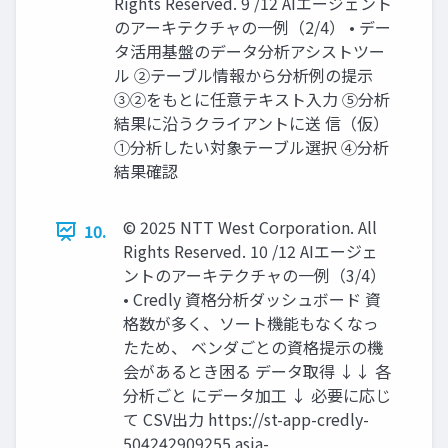
Rights Reserved. 9 /12 AIエージェント
のアーキテクチャの一例（2/4） • デー
タ活用基盤のデータ分析アシストツー
ル ②テーブル情報から分析例の提示
③②をもとに任意テキスト入力 ⑤分析
結果に沿うクライアントに送 信（仮）
①分析したい対象テーブル選択 ④分析
結果確認
© 2025 NTT West Corporation. All
10.
Rights Reserved. 10 /12 AIエージェ
ントのアーキテクチャの一例（3/4）
• Credly 資格分析ダッシュボード 資
格数が多く、ソート機能もなくなっ
たため、 ベンダごとの資格提示の機
会があるとき困る データ取得 ↓↓ 各
分析ごと にデータ加工 ↓ 必要に応じ
て CSV出力 https://st-app-credly-
504242909255.asia-