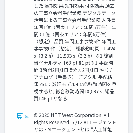
した 長期効果 短期効果 付随効果 過去
の工事立会者手配業務 デジタルデータ
活用による工事立会者手配業務 人件費
年間1億（関東エリア：年間6万件） 年
間0.1億（関東エリア：年間6万件）
（想定） 品質 年間工事事故5件 年間工
事事故0件（想定） 総移動時間 11,424
s（3.2 h） 11,593 s（3.2 h）※1 総割
当ペナルティ 163 pt 81 pt※1 手配時
間 3時間2回/1日 5分×2回/1日 やり方
アナログ（手書き） デジタル 手配結
果 ※1：数理モデル4で総移動時間を重
視すると, 総合移動時間10,697 s, 総品
質146 ptとなる.
© 2025 NTT West Corporation. All
5.
Rights Reserved. 5 /12 AIエージェント
とは • AIエージェントとは “人工知能