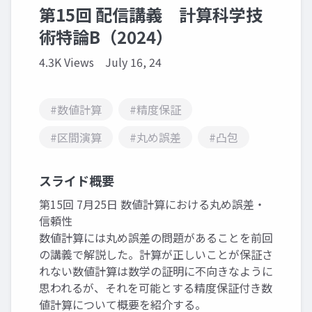
第15回 配信講義 計算科学技
術特論B（2024）
4.3K Views
July 16, 24
#数値計算
#精度保証
#区間演算
#丸め誤差
#凸包
スライド概要
第15回 7月25日 数値計算における丸め誤差・
信頼性
数値計算には丸め誤差の問題があることを前回
の講義で解説した。計算が正しいことが保証さ
れない数値計算は数学の証明に不向きなように
思われるが、それを可能とする精度保証付き数
値計算について概要を紹介する。