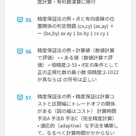
度計算・有利数演算に移行
精度保証法の例 • 点と有向直線の位
55.
置関係の判定問題 (cx,cy) (ax,ay) ＋
ー (bx,by) ax ay 1 bx by 1 cx cy 1
精度保証法の例 • 計算値（数値計算
56.
で評価） • • ある値（数値計算で評
価） • 倍精度:2-53 • if文の条件として
正の正規化数の最小数 倍精度:2-1022
が真ならば の符号は正しい
精度保証法の例 • 精度保証は計算コ
57.
ストと区間幅にトレードオフの関係
がある（図の幅はコスト） 計算時間
手法A 手法B 手法C（完全精度計算）
• 適応的（adaptive）な手法を構築し
て，なるべく計算時間がかからない