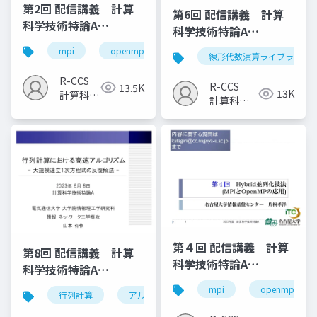
第2回 配信講義 計算
第6回 配信講義 計算
科学技術特論A
科学技術特論A
（2023）
（2023）
mpi
openmp
計算科学
高性能計算技術
線形代数演算ライブラリ
R-CCS
R-CCS
13.5K
13K
計算科学
計算科学
研究推進
研究推進
室
室
第４回 配信講義 計算
第8回 配信講義 計算
科学技術特論A
科学技術特論A
（2023）
（2023）
mpi
openmp
行列計算
アルゴリズム
計算科学技術