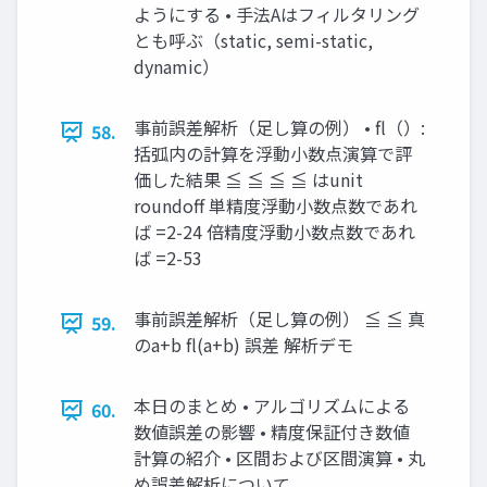
ようにする • 手法Aはフィルタリング
とも呼ぶ（static, semi-static,
dynamic）
事前誤差解析（足し算の例） • fl（）:
58.
括弧内の計算を浮動小数点演算で評
価した結果 ≦ ≦ ≦ ≦ はunit
roundoff 単精度浮動小数点数であれ
ば =2-24 倍精度浮動小数点数であれ
ば =2-53
事前誤差解析（足し算の例） ≦ ≦ 真
59.
のa+b fl(a+b) 誤差 解析デモ
本日のまとめ • アルゴリズムによる
60.
数値誤差の影響 • 精度保証付き数値
計算の紹介 • 区間および区間演算 • 丸
め誤差解析について