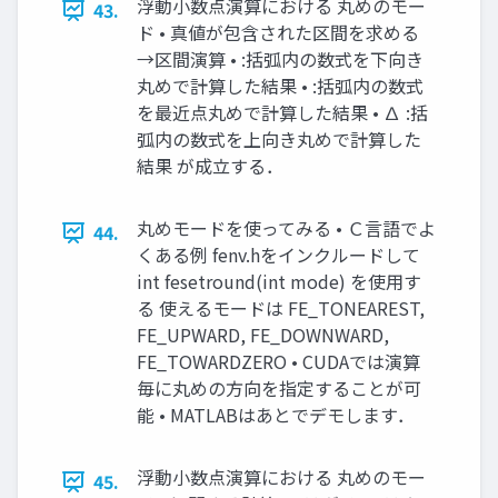
浮動小数点演算における 丸めのモー
43.
ド • 真値が包含された区間を求める
→区間演算 • :括弧内の数式を下向き
丸めで計算した結果 • :括弧内の数式
を最近点丸めで計算した結果 • ∆ :括
弧内の数式を上向き丸めで計算した
結果 が成立する．
丸めモードを使ってみる • Ｃ言語でよ
44.
くある例 fenv.hをインクルードして
int fesetround(int mode) を使用す
る 使えるモードは FE_TONEAREST,
FE_UPWARD, FE_DOWNWARD,
FE_TOWARDZERO • CUDAでは演算
毎に丸めの方向を指定することが可
能 • MATLABはあとでデモします．
浮動小数点演算における 丸めのモー
45.