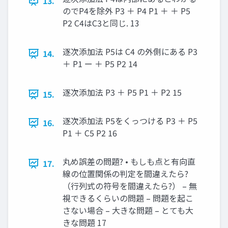
13.
のでP4を除外 P3 ＋ P4 P1 ＋ ＋ P5
P2 C4はC3と同じ. 13
逐次添加法 P5は C4 の外側にある P3
14.
＋ P1 ー ＋ P5 P2 14
逐次添加法 P3 ＋ P5 P1 ＋ P2 15
15.
逐次添加法 P5をくっつける P3 ＋ P5
16.
P1 ＋ C5 P2 16
丸め誤差の問題? • もしも点と有向直
17.
線の位置関係の判定を間違えたら?
（行列式の符号を間違えたら?） – 無
視できるくらいの問題 – 問題を起こ
さない場合 – 大きな問題 – とても大
きな問題 17