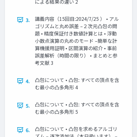
による結果の違い 2
講義内容（15回目:2024/7/25 ） • アル
3.
ゴリズムと丸め誤差 –２次元凸包の問
題 • 精度保証付き数値計算とは • 浮動
小数点演算の丸めのモード –簡単な計
算機援用証明 • 区間演算の紹介 • 事前
誤差解析（時間の限り） • まとめと参
考文献 3
凸包について • 凸包: すべての頂点を含
4.
む最小の凸多角形 4
凸包について • 凸包: すべての頂点を含
5.
む最小の凸多角形 5
凸包について • 凸包を求めるアルゴリ
6.
ズム – 逐次添加法（本日扱います） –