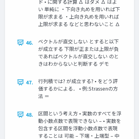
ド • に関する計算 ∆ はダメ ∆ はよ
い 単純に ・下向き丸めを用いれば下
限が求まる ・上向き丸めを用いれば
上限が求まる などと思わないこと ∆
ベクトルが直交しない とすると以下
46.
が成立する 下限が正または上限が負
であればベクトルが直交しない のと
きはわからないと判断する デモ
行列積では? が成立する? • をどう評
47.
価するかによる． • 例:Strassenの方
法 ＝
区間という考え方 • 実数のすべてを浮
48.
動小数点数で表現できない – • 実数を
包含する区間を浮動小数点数で表現
することは 可能 – 下端・上端型 – 中