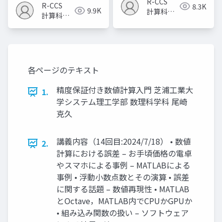
R-CCS
R-CCS
8.3K
9.9K
計算科学
計算科学
研究推進
研究推進
室
室
各ページのテキスト
精度保証付き数値計算入門 芝浦工業大
1.
学システム理工学部 数理科学科 尾崎
克久
講義内容（14回目:2024/7/18） • 数値
2.
計算における誤差 – お手頃価格の電卓
やスマホによる事例 – MATLABによる
事例 • 浮動小数点数とその演算 • 誤差
に関する話題 – 数値再現性 • MATLAB
とOctave，MATLAB内でCPUかGPUか
• 組み込み関数の扱い – ソフトウェア