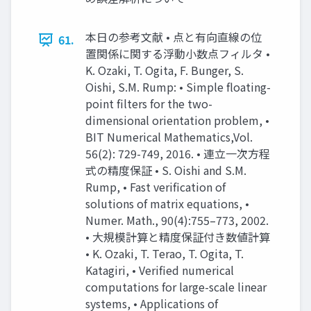
本日の参考文献 • 点と有向直線の位
61.
置関係に関する浮動小数点フィルタ •
K. Ozaki, T. Ogita, F. Bunger, S.
Oishi, S.M. Rump: • Simple floating-
point filters for the two-
dimensional orientation problem, •
BIT Numerical Mathematics,Vol.
56(2): 729-749, 2016. • 連立一次方程
式の精度保証 • S. Oishi and S.M.
Rump, • Fast verification of
solutions of matrix equations, •
Numer. Math., 90(4):755–773, 2002.
• 大規模計算と精度保証付き数値計算
• K. Ozaki, T. Terao, T. Ogita, T.
Katagiri, • Verified numerical
computations for large-scale linear
systems, • Applications of