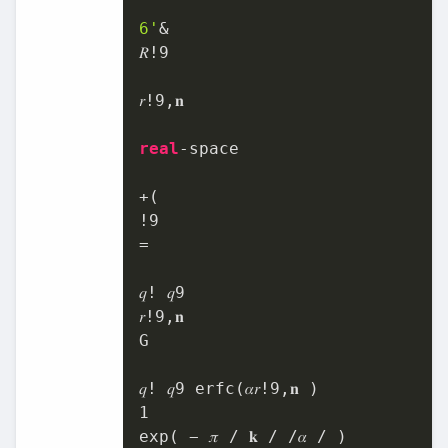
6'
&

𝑅!
9
𝑟!
9
,𝐧

real
-space

+(

!
9
=

𝑞! 𝑞
9
𝑟!
9
,𝐧

G

𝑞! 𝑞
9
 erfc(𝛼𝑟!
9
1
exp( − 𝜋 / 𝐤 / /𝛼 / )
