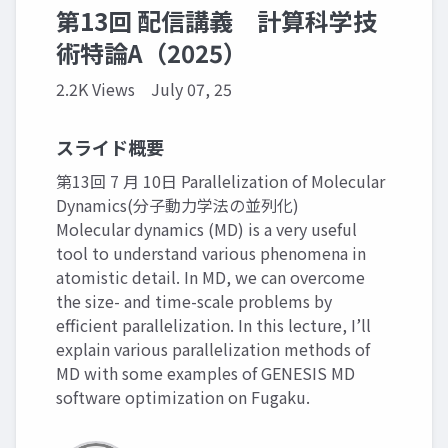
第13回 配信講義 計算科学技
術特論A（2025）
2.2K Views
July 07, 25
スライド概要
第13回 7 月 10日 Parallelization of Molecular
Dynamics(分子動力学法の並列化)
Molecular dynamics (MD) is a very useful
tool to understand various phenomena in
atomistic detail. In MD, we can overcome
the size- and time-scale problems by
efficient parallelization. In this lecture, I’ll
explain various parallelization methods of
MD with some examples of GENESIS MD
software optimization on Fugaku.