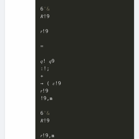
6
'&
𝑅!
9
𝑟!
9
=

𝑞! 𝑞
9
:!;

+

→ ( 𝜀!
9
𝑟!
9
!
9
,𝐧

6
'&
𝑅!
9
𝑟!
9
,𝐧
