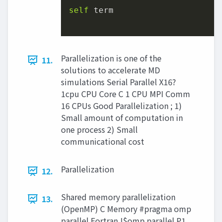
self
 term

Parallelization is one of the
11.
solutions to accelerate MD
simulations Serial Parallel X16?
1cpu CPU Core C 1 CPU MPI Comm
16 CPUs Good Parallelization ; 1)
Small amount of computation in
one process 2) Small
communicational cost
Parallelization
12.
Shared memory parallelization
13.
(OpenMP) C Memory #pragma omp
parallel Fortran !$omp parallel P1