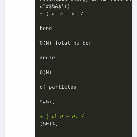
𝐸"#$%&$'()

= ( 𝑘- 𝑏 − 𝑏. /

bond

O(N) Total number

angle

O(N)

of particles

*#&+,

+ ( 𝑘1 𝜃 − 𝜃. /
(&0)%,
