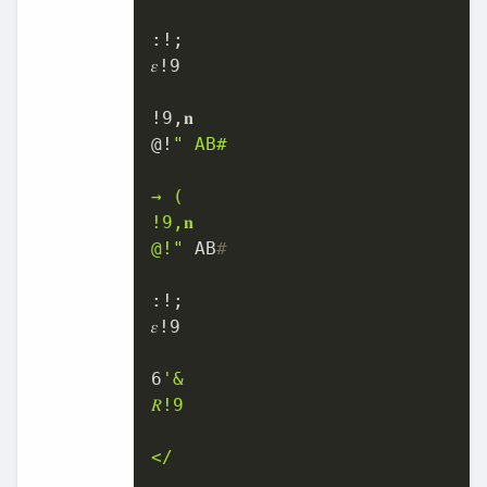
:!;

𝜀!
9
!
9
,𝐧

@!
" AB#

→ (

!9,𝐧

@!"
 AB
#
:!;

𝜀!
9
6
'&

𝑅!9

</
