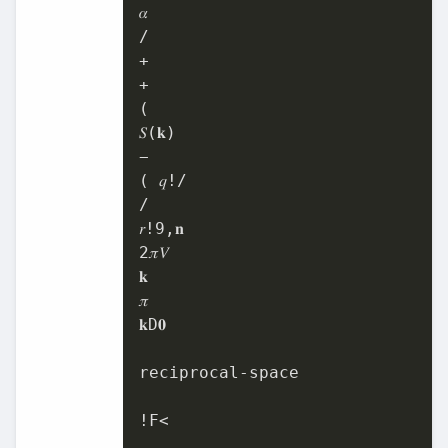
𝛼

/

+

+

(

𝑆(𝐤)

−

( 𝑞!/

/

𝑟!
9
2
𝜋𝑉

𝐤

𝜋

𝐤D𝟎

reciprocal-space

!F<
