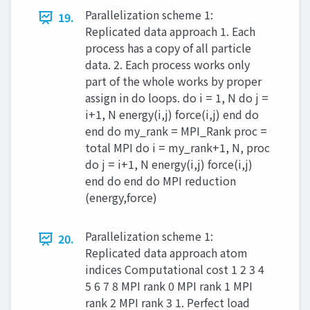
Parallelization scheme 1:
19.
Replicated data approach 1. Each
process has a copy of all particle
data. 2. Each process works only
part of the whole works by proper
assign in do loops. do i = 1, N do j =
i+1, N energy(i,j) force(i,j) end do
end do my_rank = MPI_Rank proc =
total MPI do i = my_rank+1, N, proc
do j = i+1, N energy(i,j) force(i,j)
end do end do MPI reduction
(energy,force)
Parallelization scheme 1:
20.
Replicated data approach atom
indices Computational cost 1 2 3 4
5 6 7 8 MPI rank 0 MPI rank 1 MPI
rank 2 MPI rank 3 1. Perfect load