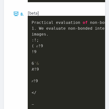
[beta]
8.
Practical evaluation 
of
1
. We evaluate non-bonded inter
images.

:!;

( 𝜀!
9
!
9
6
'&
𝑅!
9
𝑟!
9
</

−
