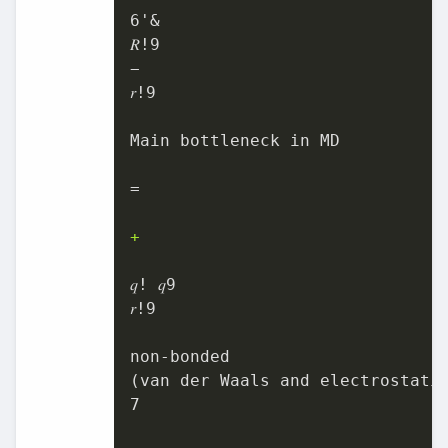
6'&

𝑅!9

−

𝑟!9

Main bottleneck in MD

=

+
𝑞! 𝑞9

𝑟!9

non-bonded

(van der Waals and electrostatic
7
