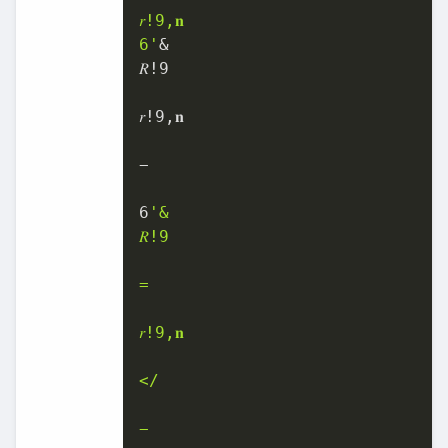
𝑟!9,𝐧

6'
&

𝑅!
9
𝑟!
9
,𝐧

−

6
'&

𝑅!9

=

𝑟!9,𝐧

</

−
