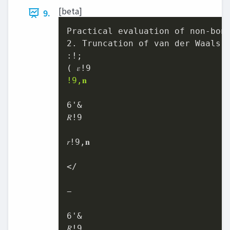
[beta]
9.
Practical evaluation of non-bond
2. Truncation of van der Waals int
:!;

!9,𝐧
6'&

𝑅!9

𝑟!9,𝐧

</

−

6'&

𝑅!9
