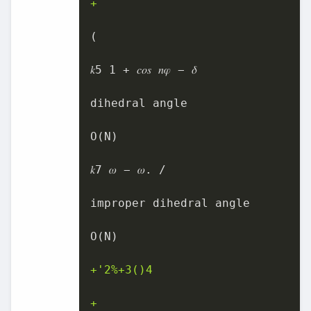
+
(

𝑘5 1 + 𝑐𝑜𝑠 𝑛𝜑 − 𝛿

dihedral angle

O(N)

𝑘7 𝜔 − 𝜔. /

improper dihedral angle

O(N)

+'2%+3()4
+