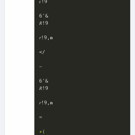
𝜀!9

6'&

𝑅!9

𝑟!9,𝐧

</

−

6'&

𝑅!9

𝑟!9,𝐧

=

+(