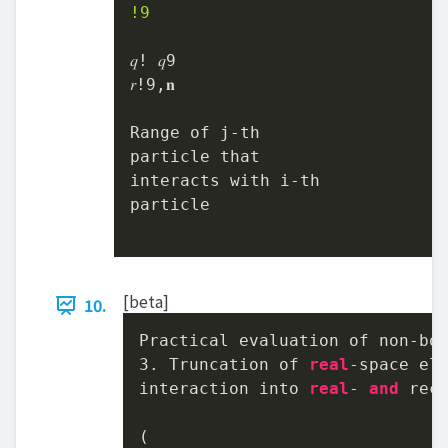
!9
𝑞! 𝑞9

𝑟!9,𝐧

Range of j-th

particle that

interacts with i-th

particle

[beta]
10.
3
. Truncation of 
real
-space ele
interaction into 
real
- 
and
 reci
(
