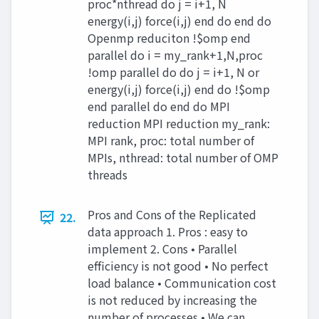
proc*nthread do j = i+1, N
energy(i,j) force(i,j) end do end do
Openmp reduciton !$omp end
parallel do i = my_rank+1,N,proc
!omp parallel do do j = i+1, N or
energy(i,j) force(i,j) end do !$omp
end parallel do end do MPI
reduction MPI reduction my_rank:
MPI rank, proc: total number of
MPIs, nthread: total number of OMP
threads
Pros and Cons of the Replicated
22.
data approach 1. Pros : easy to
implement 2. Cons • Parallel
efficiency is not good • No perfect
load balance • Communication cost
is not reduced by increasing the
number of processes • We can