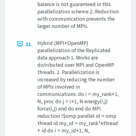
balance is not guaranteed in this
parallelization scheme 2. Reduction
with communication prevents the
larger number of MPIs.
Hybrid (MPI+OpenMP)
21.
parallelization of the Replicated
data approach 1. Works are
distributed over MPI and OpenMP
threads. 2. Parallelization is
increased by reducing the number
of MPIs involved in
communications. do i = my_rank+1,
N, proc do j = i+1, N energy(i,j)
force(i,j) end do end do MPI
reduction !$omp parallel id = omp
thread id my_id = my_rank*nthread
+ id do i = my_id+1, N,