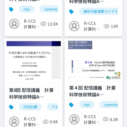
科学技術特論A
（2023）
（2023）
mpi
openmp
計算科学
高性能計算技術
線形代数演算ライブラリ
R-CCS
R-CCS
13.5K
13K
計算科学
計算科学
研究推進
研究推進
室
室
第４回 配信講義 計算
第8回 配信講義 計算
科学技術特論A
科学技術特論A
（2023）
（2023）
mpi
openmp
行列計算
アルゴリズム
計算科学技術
R-CCS
R-CCS
8.3K
9.9K
計算科学
計算科学