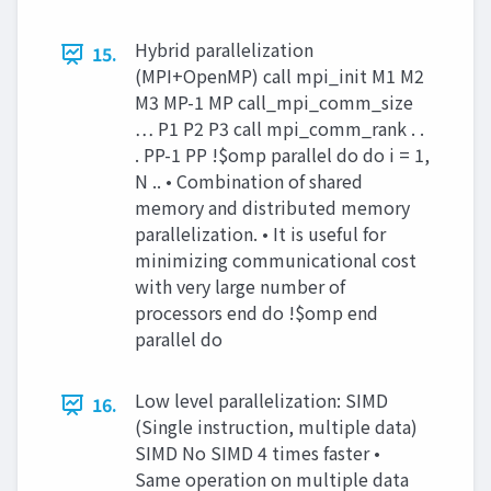
Hybrid parallelization
15.
(MPI+OpenMP) call mpi_init M1 M2
M3 MP-1 MP call_mpi_comm_size
… P1 P2 P3 call mpi_comm_rank . .
. PP-1 PP !$omp parallel do do i = 1,
N .. • Combination of shared
memory and distributed memory
parallelization. • It is useful for
minimizing communicational cost
with very large number of
processors end do !$omp end
parallel do
Low level parallelization: SIMD
16.
(Single instruction, multiple data)
SIMD No SIMD 4 times faster •
Same operation on multiple data