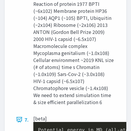
Reaction of protein 1977 BPTI
(~6x102) Membrane protein HP36
(~104) AQP1 (~105) BPTI, Ubiquitin
(~2x104) Ribosome (~2x106) 2013
ANTON (Gordon Bell Prize 2009)
2000 HIV-1 capsid (~6.5x107)
Macromolecule complex
Mycoplasma genitalium (~1.0x108)
Cellular environment ~2019 KNL size
(# of atoms) time s Chromatin
(~1.0x109) Sars-Cov-2 (~3.0x108)
HIV-1 capsid (~6.5x107)
Chromatophore vesicle (~1.4x108)
We need to extend simulation time
& size efficient parallelization 6
[beta]
7.
Potential energy in MD (all-atom