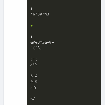
(

'6"3#"%3

+
(

&#&8*#&+%+

"('3,

:!;

𝜀!9

6'&

𝑅!9

𝑟!9

</
