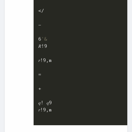
</

−

6
'&
𝑅!
9
𝑟!
9
,𝐧

=

+

𝑞! 𝑞
9
𝑟!
9
,𝐧
