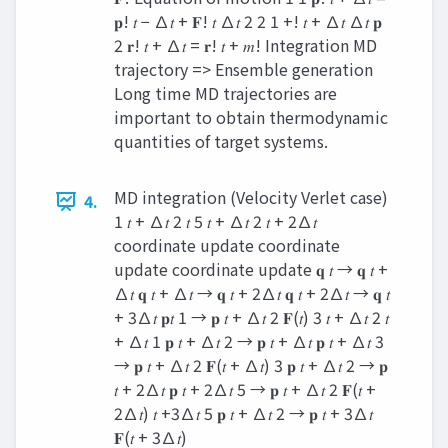
𝐩! 𝑡 − ∆𝑡 + 𝐅! 𝑡 ∆𝑡 2 2 1 +! 𝑡 + ∆𝑡 ∆𝑡 𝐩
2 𝐫! 𝑡 + ∆𝑡 = 𝐫! 𝑡 + 𝑚! Integration MD
trajectory => Ensemble generation
Long time MD trajectories are
important to obtain thermodynamic
quantities of target systems.
MD integration (Velocity Verlet case)
4.
1 𝑡 + ∆𝑡 2 𝑡 5 𝑡 + ∆𝑡 2 𝑡 + 2∆𝑡
coordinate update coordinate
update coordinate update 𝐪 𝑡 → 𝐪 𝑡 +
∆𝑡 𝐪 𝑡 + ∆𝑡 → 𝐪 𝑡 + 2∆𝑡 𝐪 𝑡 + 2∆𝑡 → 𝐪 𝑡
+ 3∆𝑡 𝐩𝑡 1 → 𝐩 𝑡 + ∆𝑡 2 𝐅(𝑡) 3 𝑡 + ∆𝑡 2 𝑡
+ ∆𝑡 1 𝐩 𝑡 + ∆𝑡 2 → 𝐩 𝑡 + ∆𝑡 𝐩 𝑡 + ∆𝑡 3
→ 𝐩 𝑡 + ∆𝑡 2 𝐅(𝑡 + ∆𝑡) 3 𝐩 𝑡 + ∆𝑡 2 → 𝐩
𝑡 + 2∆𝑡 𝐩 𝑡 + 2∆𝑡 5 → 𝐩 𝑡 + ∆𝑡 2 𝐅(𝑡 +
2∆𝑡) 𝑡 +3∆𝑡 5 𝐩 𝑡 + ∆𝑡 2 → 𝐩 𝑡 + 3∆𝑡
𝐅(𝑡 + 3∆𝑡)