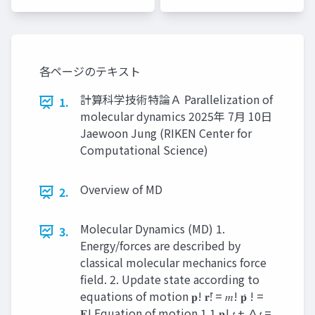
研究推進
研究推進
室
室
各ページのテキスト
計算科学技術特論Ａ Parallelization of
1.
molecular dynamics 2025年 7⽉ 10⽇
Jaewoon Jung (RIKEN Center for
Computational Science)
Overview of MD
2.
Molecular Dynamics (MD) 1.
3.
Energy/forces are described by
classical molecular mechanics force
field. 2. Update state according to
equations of motion 𝐩! 𝐫!̇ = 𝑚! 𝐩̇ ! =
𝐅! Equation of motion 1 1 𝐩! 𝑡 + ∆𝑡 =