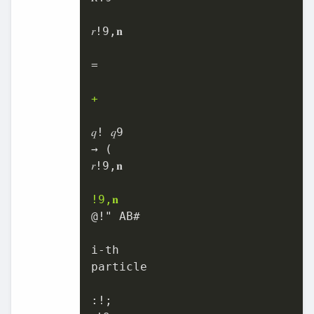
𝑟!9,𝐧

=

+
𝑞! 𝑞9

→ (

𝑟!9,𝐧

!9,𝐧
@!" AB#

i-th

particle

:!;
