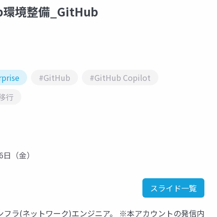
ub環境整備_GitHub
rprise
#GitHub
#GitHub Copilot
移行
6月06日（金）
スライド一覧
フラ(ネットワーク)エンジニア。 ※本アカウントの発信内