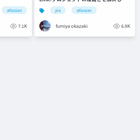
Jira活用を繋いでいく為の鍵！
atlassian
jira
atlassian
_20240717
7.1K
fumiya okazaki
6.9K