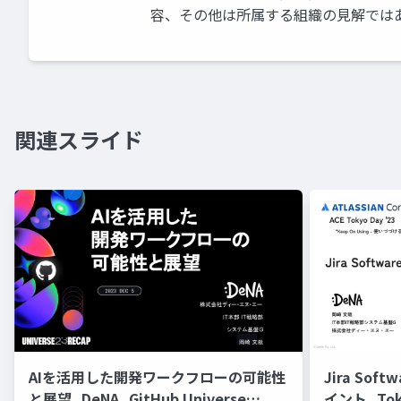
容、その他は所属する組織の見解では
関連スライド
AIを活用した開発ワークフローの可能性
Jira So
と展望_DeNA_GitHub Universe
イント_Toky