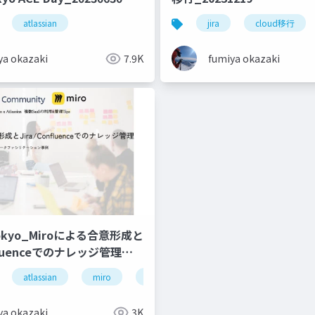
atlassian
jira
cloud移行
ya okazaki
7.9K
fumiya okazaki
 Tokyo_Miroによる合意形成と
fluenceでのナレッジ管理
atlassian
miro
confluence
ya okazaki
3K