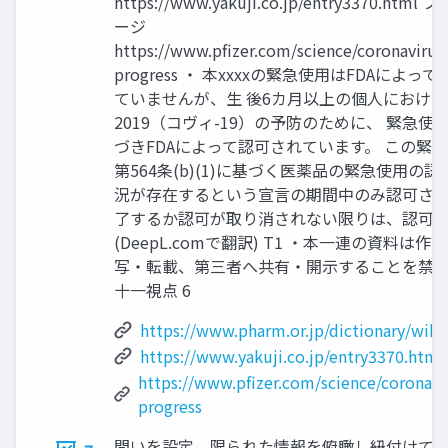
https://www.yakuji.co.jp/entry3370.
ージ
https://www.pfizer.com/science/coronavirus/
progress ・ 本xxxxの緊急使用はFDAによ
ていませんが、生 後6カ月以上の個人におけ
2019（コヴィ-19）の予防のために、 緊急使
づきFDAによって認可されています。 この緊急
第564条(b)(1)に基づく医薬品の緊急使用の
況が存在するという宣言の期間中のみ認可され
了するか認可が取り消されない限りは、認可
(DeepL.comで翻訳) T1 ・本一連の資料は
写・転載、第三者へ共有・開示することを禁止
十一視点 6
https://www.pharm.or.jp/dictionary/w
https://www.yakuji.co.jp/entry3370.html
https://www.pfizer.com/science/coronavir
progress
問いを設定、限られた情報を俯瞰し紐付けてい