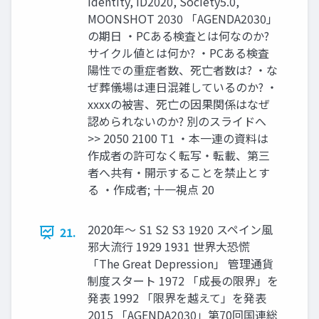
Identity, ID2020, Society5.0,
MOONSHOT 2030 「AGENDA2030」
の期日 ・PCある検査とは何なのか?
サイクル値とは何か? ・PCある検査
陽性での重症者数、死亡者数は? ・な
ぜ葬儀場は連日混雑しているのか? ・
xxxxの被害、死亡の因果関係はなぜ
認められないのか? 別のスライドへ
>> 2050 2100 T1 ・本一連の資料は
作成者の許可なく転写・転載、第三
者へ共有・開示することを禁止とす
る ・作成者; 十一視点 20
2020年〜 S1 S2 S3 1920 スペイン風
21.
邪大流行 1929 1931 世界大恐慌
「The Great Depression」 管理通貨
制度スタート 1972 「成長の限界」を
発表 1992 「限界を越えて」を発表
2015 「AGENDA2030」第70回国連総