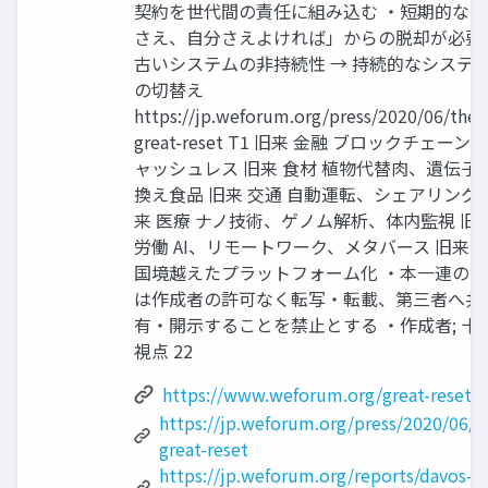
契約を世代間の責任に組み込む ・短期的な「
さえ、自分さえよければ」からの脱却が必要 
古いシステムの非持続性 → 持続的なシステ
の切替え
https://jp.weforum.org/press/2020/06/the-
great-reset T1 旧来 金融 ブロックチェーン
ャッシュレス 旧来 食材 植物代替肉、遺伝子
換え食品 旧来 交通 自動運転、シェアリング 
来 医療 ナノ技術、ゲノム解析、体内監視 旧
労働 AI、リモートワーク、メタバース 旧来 
国境越えたプラットフォーム化 ・本一連の資
は作成者の許可なく転写・転載、第三者へ共
有・開示することを禁止とする ・作成者; 十
視点 22
https://www.weforum.org/great-reset/
https://jp.weforum.org/press/2020/06/t
great-reset
https://jp.weforum.org/reports/davos-