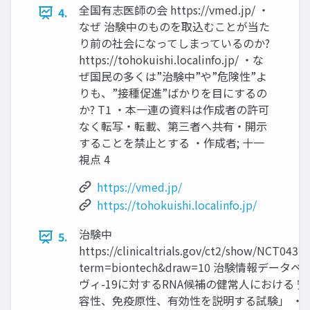
全国有志医師の会 https://vmed.jp/ ・
4.
なぜ 治験中のものを取込むことが当た
り前の社会になってしまっているのか?
https://tohokuishi.localinfo.jp/ ・な
ぜ国民の多くは”治験中”や”危険性”よ
りも、”接種促進”ばかりを目にするの
か? T1 ・本一連の資料は作成者の許可
なく転写・転載、第三者へ共有・開示
することを禁止とする ・作成者; 十一
視点 4
https://vmed.jp/
https://tohokuishi.localinfo.jp/
治験中
5.
https://clinicaltrials.gov/ct2/show/NCT0436
term=biontech&draw=10 治験情報データベ
ヴィ-19に対するRNA候補の健常人における 
容性、免疫原性、有効性を説明する試験」 ・