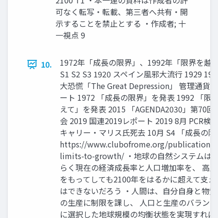
2100 T1 ・本一連の資料は作成者の許
可なく転写・転載、第三者へ共有・開
示することを禁止とする ・作成者; 十
一視点 9
1972年「成長の限界」、1992年「限界を越
10.
S1 S2 S3 1920 スペイン風邪大流行 1929 19
大恐慌「The Great Depression」 管理通
ート 1972 「成長の限界」を発表 1992 「限
えて」を発表 2015 「AGENDA2030」第70
会 2019 国連2019レポート 2019 8月 PCR
キャリー・マリス氏死去 10月 S4 「成長の
https://www.clubofrome.org/publication/t
limits-to-growth/ ・地球の自然システム
らく現在の経済成長率と人口増加率を、 高
をもってしても2100年をはるかに超えて支え
はできないだろう ・人間は、自分自身と物質
の生産に制限を課し、 人口と生産のバラン
に選択した地球規模の均衡状態を実現すれば