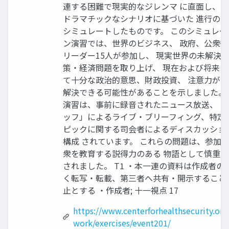
連する困難で現実的なジレンマ に直面し、
ドラマチックなシナリオに基づいた 進行の
シミュレートしたものです。 このシミュレー
ン演習では、世界のビジネス、 政府、公衆
リーダー15人が参加し、 現実世界の未解決
策・経済問題を取り上げ、 現在および将来に
て十分な政治的意思、財政投資、 注意力が
解決できる可能性があることを示しました。
演習は、事前に録音されたニュース放送、 「
ッフ」によるライブ・ブリーフィング、特定の
ピックに関する司会者によるディスカッショ
構成 されています。 これらの問題は、参加
衆を教育する説得力のある 物語として慎重
されました。 T1 ・本一連の資料は作成者の
く転写・転載、第三者へ共有・開示すること
止とする ・作成者; 十一視点 17
https://www.centerforhealthsecurity.org
work/exercises/event201/