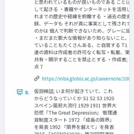
と思われているものが良いものである ことは
して起きる ・書籍やインターネットを活用し、
れまでの歴史や経緯を俯瞰する ・過去の歴史
録、データも それが真に事実として残されて
のかは 個人で判断できないため、グレーに捉
・まだまだ膨大な情報があり知らないこと、 
ていることもたくさんある、と自覚する T1 
連の資料は作成者の許可なく転写・転載、第
共有・開示することを禁止とする ・作成者; 
点 7
https://mba.globis.ac.jp/careernote/1008
仮説検証; いま何が起きていて、これ
8.
からどうなっていくか S1 S2 S3 1920
スペイン風邪大流行 1929 1931 世界大
恐慌「The Great Depression」 管理通
貨制度スタート 1972 「成長の限界」
を発表 1992 「限界を越えて」を発表