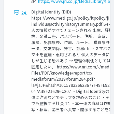
https://www.jri.co.jp/MediaLibrary/file/
Digital Identity (DID)
24.
https://www.meti.go.jp/policy/it̲policy/jinz
individual̲activity̲history̲summary.pdf
人の情報がすべてチェーンされる 出生、経歴
格、金融口座、パスポート、住所、 家系、
履歴、犯罪履歴、位置、ルート、 購買履歴
ータ、交友関係、発言、意思etc. • スマホ
マホを盗難・悪用されると 個人のデータに
しが生じる恐れあり → 管理体制側としては、
固定したい」 https://www.nri.com/-/media/C
Files/PDF/knowledge/report/cc/
mediaforum/2019/forum284.pdf?
la=jaJP&hash=10C578326623677F49FE929
047AB9F216296C207 ・Digital Identi
体に注射などでチップを埋め込むこと ・そ
でも監視する社会 T1 ・本一連の資料は作成
写・転載、第三者へ共有・開示することを禁