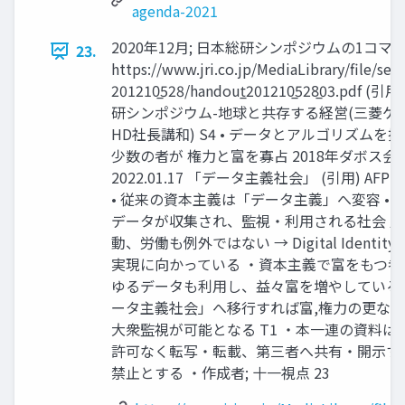
agenda-2021
2020年12月; 日本総研シンポジウムの1コマ
23.
https://www.jri.co.jp/MediaLibrary/file/sem
201210̲528/handout̲201210̲528̲03.pdf (
研シンポジウム-地球と共存する経営(三菱ケ
HD社長講和) S4 • データとアルゴリズムを握
少数の者が 権力と富を寡占 2018年ダボス会
2022.01.17 「データ主義社会」 (引用) AFP B
• 従来の資本主義は「データ主義」へ変容 • 
データが収集され、監視・利用される社会 
動、労働も例外ではない → Digital Identity (
実現に向かっている ・資本主義で富をもつ者
ゆるデータも利用し、益々富を増やしている
ータ主義社会」へ移行すれば富,権力の更な
大衆監視が可能となる T1 ・本一連の資料は
許可なく転写・転載、第三者へ共有・開示す
禁止とする ・作成者; 十一視点 23