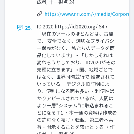
成者; 十一視点 24
https://www.nri.com/-/media/Corporate
ID 2020 https://id2020.org/ S4 •
25.
「現在のツールのほとんどは、古風
で、 安全でなく、適切なプライバシ
ー保護がなく、 私たちのデータを商
品化しています」 • 「しかしそれは
変わろうとしており、 ID2020がその
先頭に立ちます」 • 国、地域ごとで
はなく、世界同時並行で 推進されて
いっている ・デジタルID証明によ
り、便利になる面も多い ・利便性ば
かりアピールされているが、人間は
より一層”システム”に取込まれるこ
とになる T1 ・本一連の資料は作成者
の許可なく転写・転載、第三者へ共
有・開示することを禁止とする ・作