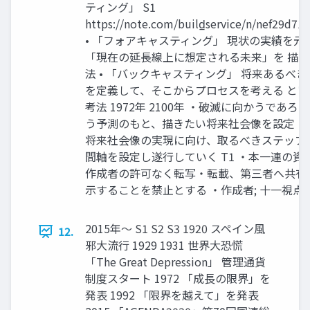
ティング」 S1
https://note.com/build̲service/n/nef29d71
• 「フォアキャスティング」 現状の実績を元
「現在の延長線上に想定される未来」を 描
法 • 「バックキャスティング」 将来あるべき
を定義して、そこからプロセスを考える とい
考法 1972年 2100年 ・破滅に向かうであろ
う予測のもと、描きたい将来社会像を設定 ・
将来社会像の実現に向け、取るべきステップ
間軸を設定し遂行していく T1 ・本一連の資
作成者の許可なく転写・転載、第三者へ共有
示することを禁止とする ・作成者; 十一視点 1
2015年〜 S1 S2 S3 1920 スペイン風
12.
邪大流行 1929 1931 世界大恐慌
「The Great Depression」 管理通貨
制度スタート 1972 「成長の限界」を
発表 1992 「限界を越えて」を発表