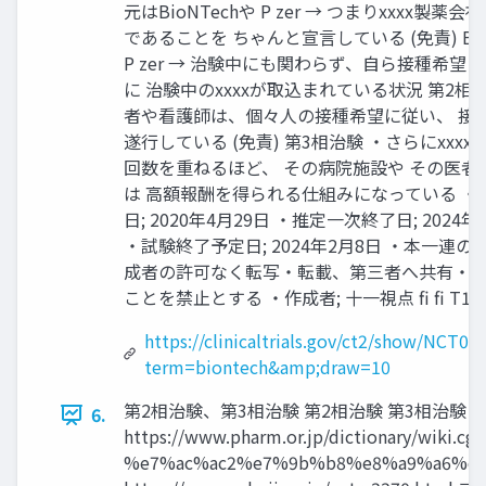
元はBioNTechや P zer → つまりxxxx製薬
であることを ちゃんと宣言している (免責) Bio
P zer → 治験中にも関わらず、自ら接種希望
に 治験中のxxxxが取込まれている状況 第2相治
者や看護師は、個々人の接種希望に従い、 接
遂行している (免責) 第3相治験 ・さらにxxxx
回数を重ねるほど、 その病院施設や その医者
は 高額報酬を得られる仕組みになっている ・
日; 2020年4月29日 ・推定一次終了日; 2024年
・試験終了予定日; 2024年2月8日 ・本一連の
成者の許可なく転写・転載、第三者へ共有・
ことを禁止とする ・作成者; 十一視点 fi fi T1 5
https://clinicaltrials.gov/ct2/show/NCT0
term=biontech&amp;draw=10
第2相治験、第3相治験 第2相治験 第3相治験
6.
https://www.pharm.or.jp/dictionary/wiki.cgi
%e7%ac%ac2%e7%9b%b8%e8%a9%a6%e