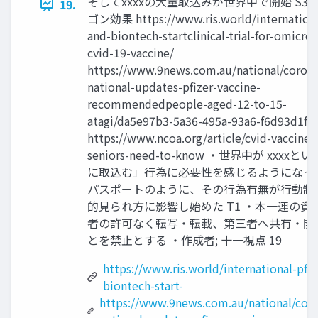
そしてxxxxの大量取込みが世界中で開始 S3
19.
ゴン効果 https://www.ris.world/international
and-biontech-startclinical-trial-for-omicro
cvid-19-vaccine/
https://www.9news.com.au/national/corona
national-updates-pfizer-vaccine-
recommendedpeople-aged-12-to-15-
atagi/da5e97b3-5a36-495a-93a6-f6d93d1fd
https://www.ncoa.org/article/cvid-vaccines
seniors-need-to-know ・世界中が xxxx
に取込む」行為に必要性を感じるようになった 
パスポートのように、その行為有無が行動制
的見られ方に影響し始めた T1 ・本一連の資
者の許可なく転写・転載、第三者へ共有・開
とを禁止とする ・作成者; 十一視点 19
https://www.ris.world/international-pfiz
biontech-start-
https://www.9news.com.au/national/coro