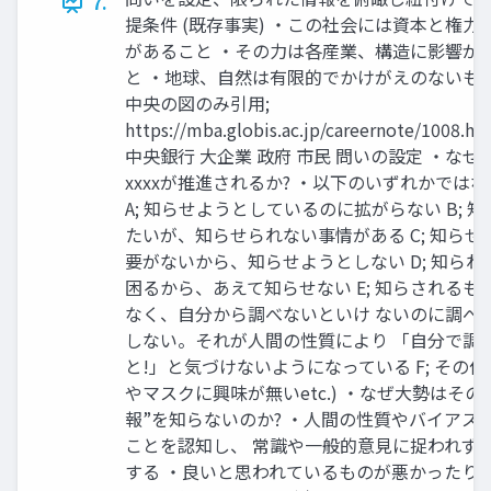
7.
提条件 (既存事実) ・この社会には資本と権力
があること ・その力は各産業、構造に影響が
と ・地球、自然は有限的でかけがえのないもの
中央の図のみ引用;
https://mba.globis.ac.jp/careernote/1008.h
中央銀行 大企業 政府 市民 問いの設定 ・なぜ
xxxxが推進されるか? ・以下のいずれかではな
A; 知らせようとしているのに拡がらない B; 知
たいが、知らせられない事情がある C; 知らせ
要がないから、知らせようとしない D; 知られ
困るから、あえて知らせない E; 知らされるも
なく、自分から調べないといけ ないのに調べ
しない。それが人間の性質により 「自分で調
と!」と気づけないようになっている F; その他 (
やマスクに興味が無いetc.) ・なぜ大勢はその
報”を知らないのか? ・人間の性質やバイアス
ことを認知し、 常識や一般的意見に捉われず
する ・良いと思われているものが悪かったり 