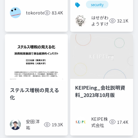
security
tokoroten
83.4K
はせがわ
32.1K
ようすけ
KEIPEing_会社説明資
ステルス増税の見える
料_2023年10月版
化
KEIPE株
安田 洋
17.4K
19.3K
式会社
祐