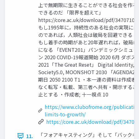
上で無期限に生きることができる社会を作る
できるのだ 「限界を超えて」
https://core.ac.uk/download/pdf/34707105
もし1995年に，持続性のある社会の実現に
のであれば，人類社会は破局を回避できる 
もし着手の時期があと20年遅れれば，破局は
になる 「EVENT201」パンデミックシミュ
ン 2020 COVID-19報道開始 2020 6月 ダボ
2021「The Great Reset」 Digital Identity, I
Society5.0, MOONSHOT 2030 「AGENDA2
期日 2050 2100 T1 ・本一連の資料は作成
なく転写・転載、第三者へ共有・開示するこ
止とする ・作成者; 十一視点 10
https://www.clubofrome.org/publicatio
limits-to-growth/
https://core.ac.uk/download/pdf/34707
「フォアキャスティング」そして「バックキ
11.