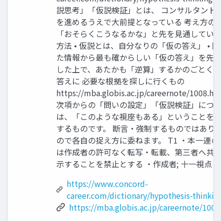
説思考」「仮説検証」とは、 コンサルタント
を進めるうえで大前提となっている 考え方のこ
「おそらくこうなるかな」と先を見通してい
方法 • 仮説とは、自分なりの「仮の答え」 • 
た情報から最も確からしい「仮の答え」を先
した上で、あたかも「逆算」するかのごとく
答えに 必要な根拠を探しに行くもの
https://mba.globis.ac.jp/careernote/1008.h
次項からの「問いの設定」「仮説検証」につ
は、「このような視座もある」ということを 
するものです。 断言・強制するものではあり
ので各自の捉え方に委ねます。 T1 ・本一連の
は作成者の許可なく転写・転載、第三者へ共
示することを禁止とする ・作成者; 十一視点 3
https://www.concord-
career.com/dictionary/hypothesis-thinkin
https://mba.globis.ac.jp/careernote/1008