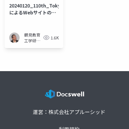
20240120_110th_TokyoR_Portfoliodown
によるWebサイトの作
成など
鶴見教育
1.6K
工学研究
所 (タナカ
ケンタ)
運営：株式会社アプルーシッド