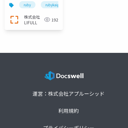
Ruby2.6に関する情報
ruby
rubykaigi
技術
lifull
tech
と参加した講演で気に
なったところ
株式会社
192
LIFULL
運営：株式会社アプルーシッド
利用規約
プライバシーポリシー