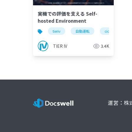
実機での評価を支える Self-
hosted Environment
tieriv
自動運転
cicd
mic
TIER IV
3.4K
運営：株