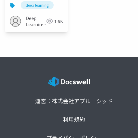
Unlocking the Power
deep learning
of GANs for Fast
Large-Scale Text-to-
Deep
1.6K
Image Synthesis
Learning
JP
運営：株式会社アプルーシッド
利用規約
プライバシーポリシー