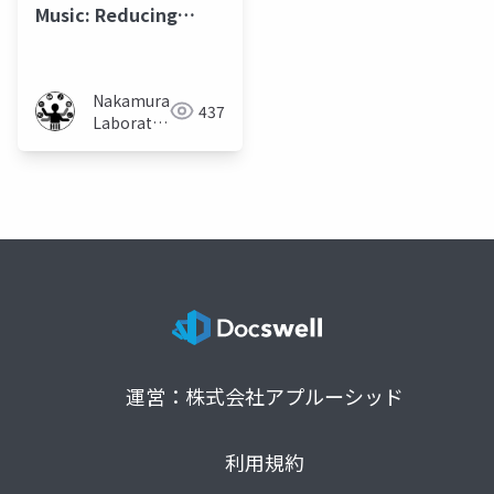
Music: Reducing
Noise by Mixing it
with Suitable Music
Nakamura
437
Laboratory
(Meiji
University)
運営：株式会社アプルーシッド
利用規約