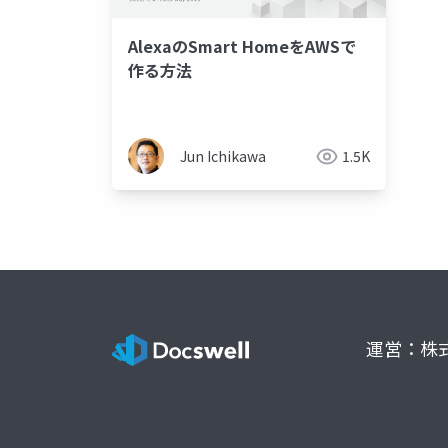
AlexaのSmart HomeをAWSで
作る方法
Jun Ichikawa
1.5K
運営：株