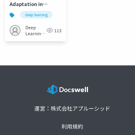
Adaptation in
Robotics through
deep learning
Meta-Learning
Embeddings of
Deep
113
Simulated Priors
Learning
JP
運営：株式会社アプルーシッド
利用規約