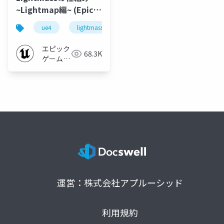
~Lightmap編~ (Epic
Games Japan: 篠山範
ue4
lightmass
deepdive
明)
エピック
68.3K
ゲームズ
ジャパン
運営：株式会社アプルーシッド
利用規約