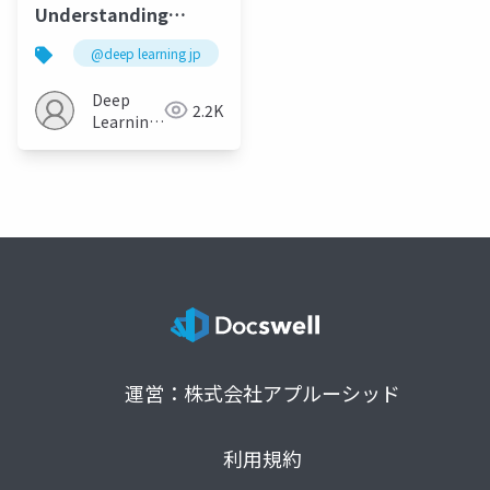
Understanding
Ensemble,
@deep learning jp
Knowledge
Distillation and Self-
Deep
2.2K
Distillation in Deep
Learning
Learning
JP
運営：株式会社アプルーシッド
利用規約