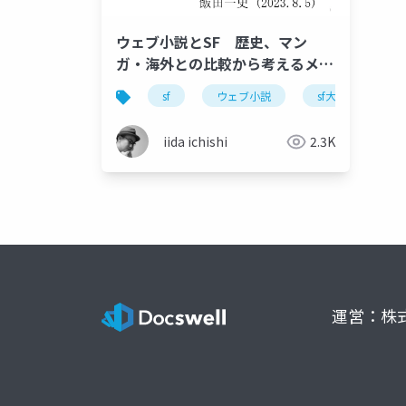
ウェブ小説とSF 歴史、マン
ガ・海外との比較から考えるメデ
ィア・ビジネスモデル・ファンダ
sf
ウェブ小説
sf大会
ウ
ム
iida ichishi
2.3K
運営：株