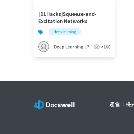
[DLHacks]Squeeze-and-
Excitation Networks
deep learning
Deep Learning JP
>100
運営：株